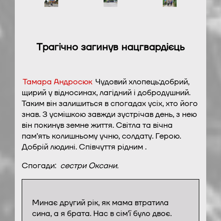
Трагічно загинув нацгвардієць
Тамара Андросюк
Чудовий хлопець:добрий,
щирий у відносинах, лагідний і добродушний.
Таким він залишиться в спогадах усіх, хто його
знав. З усмішкою завжди зустрічав день, з нею
він покинув земне життя. Світла та вічна
пам’ять колишньому учню, солдату. Герою.
Добрій людині. Співчуття рідним .
Спогади:
сестри Оксани.
Минає другий рік, як мама втратила
сина, а я брата. Нас в сім’ї було двоє.