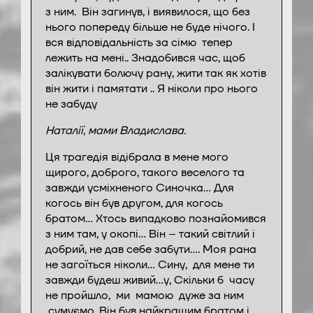
з ним. Він загинув, і виявилося, що без
нього попереду більше не буде нічого. І
вся відповідальність за сімю тепер
лежить на мені.. Знадобився час, щоб
залікувати болючу рану, жити так як хотів
він жити і памятати .. Я ніколи про нього
не забуду
Наталії, мами Владислава.
Ця трагедія відібрала в мене мого
щирого, доброго, такого веселого та
завжди усміхненого Синочка… Для
когось він був другом, для когось
братом… Хтось випадково познайомився
з ним там, у окопі… Він – такий світлий і
добрий, не дав себе забути…. Моя рана
не загоїться ніколи… Сину, для мене ти
завжди будеш живий…у, Скільки б часу
не пройшло, ми мамою дуже за ним
сумуємо. Він був найкращим братом і