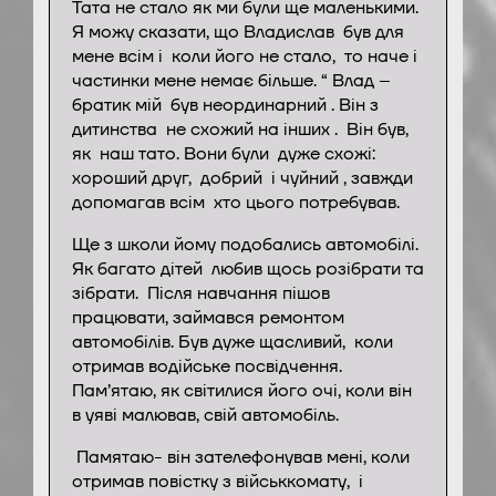
Тата не стало як ми були ще маленькими.
Я можу сказати, що Владислав був для
мене всім і коли його не стало, то наче і
частинки мене немає більше. “ Влад –
братик мій був неординарний . Він з
дитинства не схожий на інших . Він був,
як наш тато. Вони були дуже схожі:
хороший друг, добрий і чуйний , завжди
допомагав всім хто цього потребував.
Ще з школи йому подобались автомобілі.
Як багато дітей любив щось розібрати та
зібрати. Після навчання пішов
працювати, займався ремонтом
автомобілів. Був дуже щасливий, коли
отримав водійське посвідчення.
Пам’ятаю, як світилися його очі, коли він
в уяві малював, свій автомобіль.
Памятаю- він зателефонував мені, коли
отримав повістку з військкомату, і