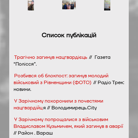
Список публікацій
Трагічно загинув нацгвардієць
//
Газета
“Полісся”.
Розбився об блокпост: загинув молодий
військовий з Рівненщини (ФОТО)
// Радіо Трек:
новини.
У Зарічному похоронили з почестями
нацгвардійц
я // Володимирець.City
У Зарічному попрощалися з військовим
Владиславом Кузьмичем, який загинув в аварії
// Район . Вараш