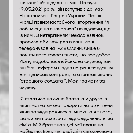
сказав : «Я піду до армії». Це було
19.05.2021 року, він вступив з до лав
Національної Гвардії України. Перші
місяці повномастабного вторгнення “я
собі місця не знаходила” не відаючи, що
з ним . З нетерпінням чекала дзвінок,
просила аби хоч раз в день мені
телефонував на 1-2 хвилини. Лише б
почути його голос і знати, що все добре.
Йому подобалась військова служба, там
він був шофером і їздив на різні завдання.
Він підписав контракт, та отримав звання
“старшого солдата “. Має грамоти за
службу.
Я втратила не лише брата, а й друга, з
яким могла вільно говорити на різні теми,
який завжди радився зі мною , а я знала,
що є з ким розділити відповідальність за
сім’ю. Мій брат знав усі мої плани на
майбутнє, будь-які свої дії я узгоджувала