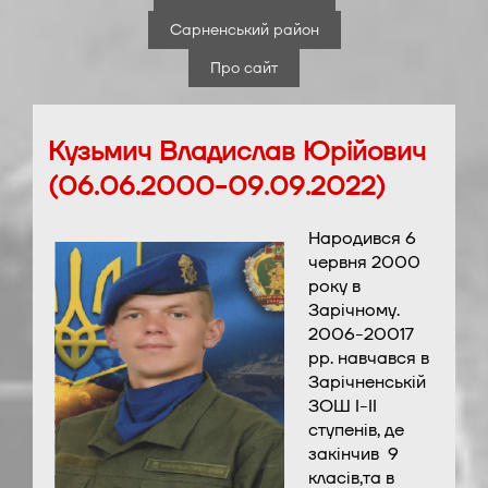
Сарненський район
Про сайт
Кузьмич Владислав Юрійович
(06.06.2000-09.09.2022)
Народився 6
червня 2000
року в
Зарічному.
2006-20017
рр. навчався в
Зарічненській
ЗОШ І-ІІ
ступенів, де
закінчив 9
класів,та в