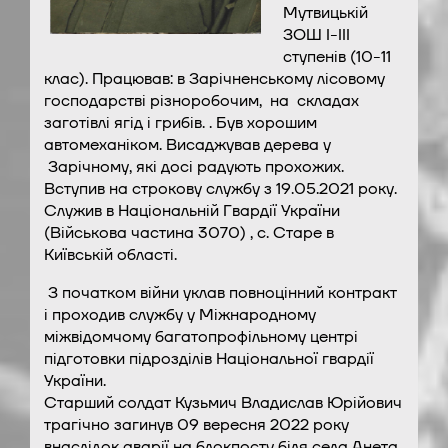
Мутвицькій
ЗОШ І-ІІІ
ступенів (10-11
клас). Працював: в Зарічненському лісовому
господарстві різноробочим, на складах
заготівлі ягід і грибів. . Був хорошим
автомеханіком. Висаджував дерева у
Зарічному, які досі радують прохожих.
Вступив на строкову службу з 19.05.2021 року.
Служив в Національній Гвардії України
(Військова частина 3070) , с. Старе в
Київській області.
З початком війни уклав повноцінний контракт
і проходив службу у Міжнародному
міжвідомчому багатопрофільному центрі
підготовки підрозділів Національної гвардії
України.
Старший солдат Кузьмич Владислав Юрійович
трагічно загинув 09 вересня 2022 року
внаслідок аварії на блокпосту біля села Анета,