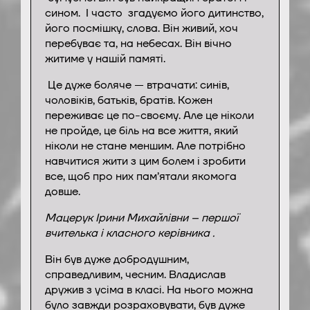
сином. І часто згадуємо його дитинство,
його посмішку, слова. Він живий, хоч
перебуває та, на небесах. Він вічно
житиме у нашій памяті.
Це дуже боляче — втрачати: синів,
чоловіків, батьків, братів. Кожен
переживає це по-своєму. Але це ніколи
не пройде, це біль на все життя, який
ніколи не стане меншим. Але потрібно
навчитися жити з цим болем і зробити
все, щоб про них пам’ятали якомога
довше.
Мацерук Ірини Михайлівни – першої
вчителька і класного керівника .
Він був дуже добродушним,
справедливим, чесним. Владислав
дружив з усіма в класі. На нього можна
було завжди розраховувати, був дуже