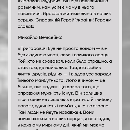
«Ярослав Мудрий». Він був надзвичайно
розумним, нам усім є чому в нього
повчитися. Ярослав житиме вічно в наших
серцях. Справжній Герой України! Героям
слава!»
Михайло Велісейко:
«Григорович був не просто воїном — він
був людиною честі, сили і великого серця.
Той, хто не сховався, коли було страшно, а
став там, де найважче. Той, хто любив
життя, друзів, рідних — і віддав усе заради
їхнього майбутнього. Його вчинок — це
більше, ніж подвиг. Це доказ того, що
справжня мужність існує. Він залишив
після себе не лише біль втрати, а й глибоку
повагу, вдячність і пам’ять, яка не згасне.
Такі люди не йдуть назавжди. Вони
залишаються в наших серцях, у спогадах,
у кожному мирному дні, який ми маємо