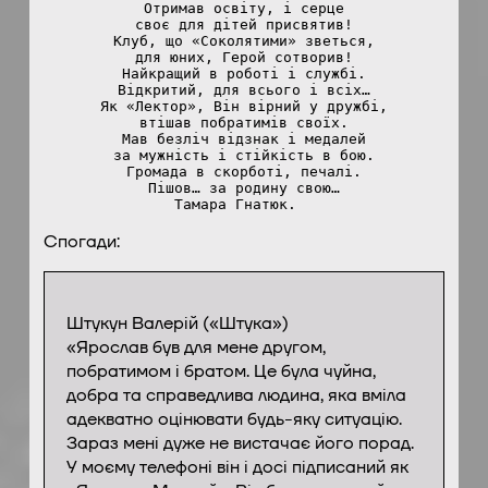
Отримав освіту, і серце
своє для дітей присвятив!
Клуб, що «Соколятими» зветься,
для юних, Герой сотворив!
Найкращий в роботі і службі.
Відкритий, для всього і всіх…
Як «Лектор», Він вірний у дружбі,
втішав побратимів своїх.
Мав безліч відзнак і медалей
за мужність і стійкість в бою.
Громада в скорботі, печалі.
Пішов… за родину свою…
Тамара Гнатюк.  
Спогади:
Штукун Валерій («Штука»)
«Ярослав був для мене другом,
побратимом і братом. Це була чуйна,
добра та справедлива людина, яка вміла
адекватно оцінювати будь-яку ситуацію.
Зараз мені дуже не вистачає його порад.
У моєму телефоні він і досі підписаний як