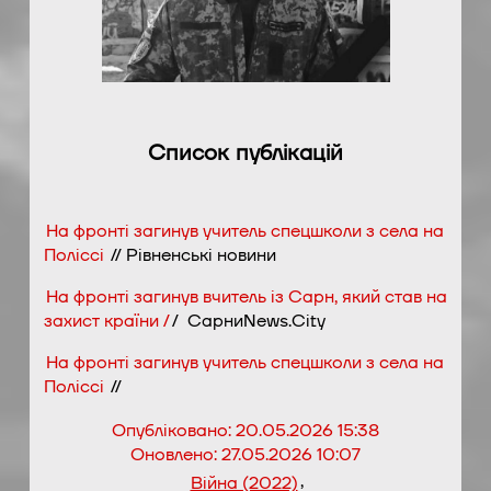
Список публікацій
На фронті загинув учитель спецшколи з села на
Поліссі
// Рівненські новини
На фронті загинув вчитель із Сарн, який став на
захист країни /
/ СарниNews.City
На фронті загинув учитель спецшколи з села на
Поліссі
//
Опубліковано:
20.05.2026 15:38
Оновлено:
27.05.2026 10:07
,
Війна (2022)