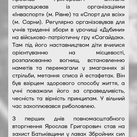
співпрацював із організаціями
«Інваспорт» (м. Рівне) та «Спорт для всіх»
(м. Сарни). Регулярно організовував для
учнів триденні збори в урочищі «Дубини»
на військово-патріотичну гру «Сагайдак».
Там під його наставництвом діти вчилися
орієнтуванню на місцевості,
розпалюванню вогнищ, встановленню
наметів та перемагали у змаганнях зі
стрільби, метання списа й естафетах. Він
був взірцем здорового способу життя, а
учні поважали його за справедливість,
чесність та вірність принципам. У вільний
час захоплювався риболовлею.
З перших днів повномасштабного
вторгнення Ярослав Григорович став на
захист Батьківщини у лавах Збройних сил