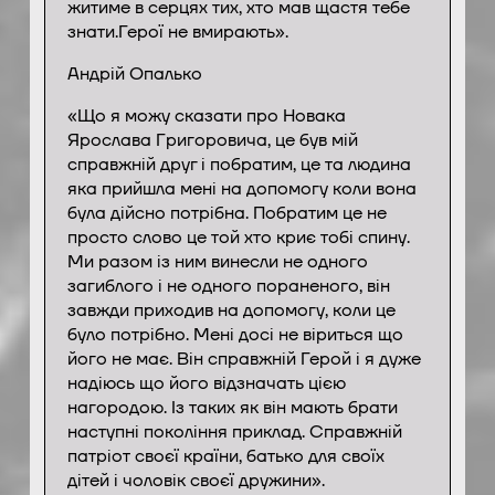
житиме в серцях тих, хто мав щастя тебе
знати.Герої не вмирають».
Андрій Опалько
«Що я можу сказати про Новака
Ярослава Григоровича, це був мій
справжній друг і побратим, це та людина
яка прийшла мені на допомогу коли вона
була дійсно потрібна. Побратим це не
просто слово це той хто криє тобі спину.
Ми разом із ним винесли не одного
загиблого і не одного пораненого, він
завжди приходив на допомогу, коли це
було потрібно. Мені досі не віриться що
його не має. Він справжній Герой і я дуже
надіюсь що його відзначать цією
нагородою. Із таких як він мають брати
наступні покоління приклад. Справжній
патріот своєї країни, батько для своїх
дітей і чоловік своєї дружини».