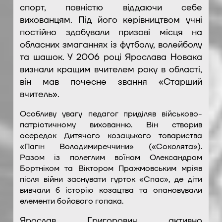
спорт, повністю віддаючи себе
вихованцям. Під його керівництвом учні
постійно здобували призові місця на
обласних змаганнях із футболу, волейболу
та шашок. У 2006 році Ярослава Новака
визнали кращим вчителем року в області,
він мав почесне звання «Старший
вчитель».
Особливу увагу педагог приділяв військово-
патріотичному вихованню. Він створив
осередок Дитячого козацького товариства
«Пагін Володимиреччини» («Соколята»).
Разом із полеглим воїном Олександром
Бортніком та Віктором Пражмовським мріяв
після війни заснувати гурток «Спас», де діти
вивчали б історію козацтва та опановували
елементи бойового гопака.
Ярослав Григорович активно