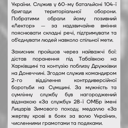
України. Служив у 60-му батальйоні 104-ї
бригади територіальної оборони.
Побратими обрали йому позивний
«Лектор» — за надзвичайне вміння
пояснювати складні речі, підтримувати та
об’єднувати людей навколо спільної мети.
Захисник пройшов через найважчі бої:
дістав поранення під Табаївкою на
Харківщині та контузію поблизу Дружківки
на Донеччині. Згодом служив командиром
2-го відділення контрдиверсійної
боротьби на Сумщині. За мужність та
сумлінну службу був нагороджений
відзнакою «За службу» 28-ї ОМБр імені
Лицарів Зимового походу, медаллю «За
жертву крові в боях за волю України»,
численними грамотами та подяками.