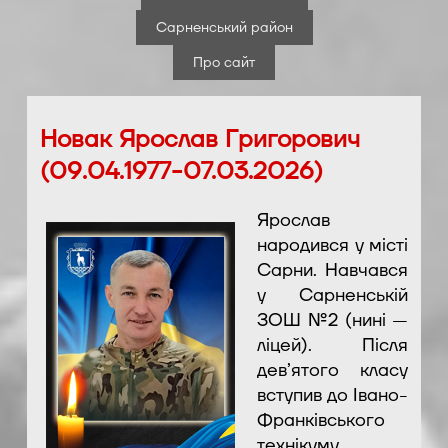
Сарненський район
Про сайт
Новак Ярослав Григорович
(09.04.1977-07.03.2026)
Ярослав
народився у місті
Сарни. Навчався
у Сарненській
ЗОШ №2 (нині —
ліцей). Після
дев’ятого класу
вступив до Івано-
Франківського
технікуму