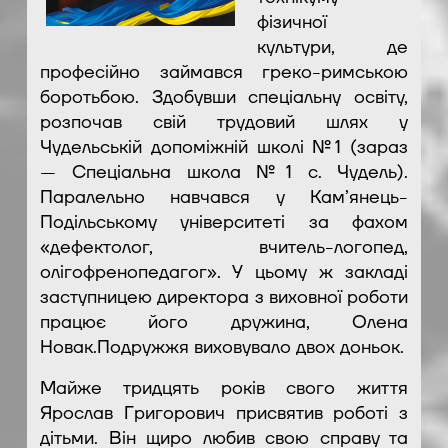
фізичної
культури, де
професійно займався греко-римською
боротьбою. Здобувши спеціальну освіту,
розпочав свій трудовий шлях у
Чудельській допоміжній школі №1 (зараз
— Спеціальна школа №1 с. Чудель).
Паралельно навчався у Кам’янець-
Подільському університеті за фахом
«дефектолог, вчитель-логопед,
олігофренопедагог». У цьому ж закладі
заступницею директора з виховної роботи
працює його дружина, Олена
Новак.Подружжя виховувало двох доньок.
Майже тридцять років свого життя
Ярослав Григорович присвятив роботі з
дітьми. Він щиро любив свою справу та