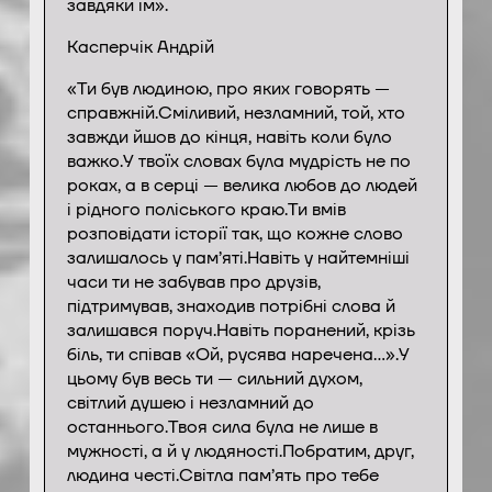
завдяки їм».
Касперчік Андрій
«Ти був людиною, про яких говорять —
справжній.Сміливий, незламний, той, хто
завжди йшов до кінця, навіть коли було
важко.У твоїх словах була мудрість не по
роках, а в серці — велика любов до людей
і рідного поліського краю.Ти вмів
розповідати історії так, що кожне слово
залишалось у пам’яті.Навіть у найтемніші
часи ти не забував про друзів,
підтримував, знаходив потрібні слова й
залишався поруч.Навіть поранений, крізь
біль, ти співав «Ой, русява наречена…».У
цьому був весь ти — сильний духом,
світлий душею і незламний до
останнього.Твоя сила була не лише в
мужності, а й у людяності.Побратим, друг,
людина честі.Світла пам’ять про тебе