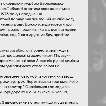
я,покриваючи журбою Березнівську і
ької області втратили двох захисників,
 1973 року народження.
толій Харчук був призваний на військову
ї міської ради. Важко усвідомлювати, що
м і розпач родини, яка відпустила навіки
іда, надійного друга, добру, привітну
и сім’ю загиблого і провести звитяжця в
 де прощалися із захисником. Під звуки
оя мешканці села Зірне від рідної домівки
ком для загиблого стала земля на
уговування автомобільної техніки взводу
 року, зустріла Березнівська громада, його
на території Соснівської громади в с.
им коридором» шани, схиливши коліна,
 З військовими почестями до місця вічного