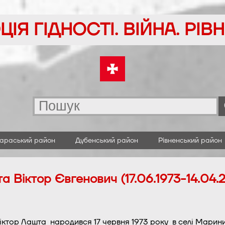
ІЯ ГІДНОСТІ. ВІЙНА. РІ
араський район
Дубенський район
Рівненський район
а Віктор Євгенович (17.06.1973-14.04.
іктор Лашта народився 17 червня 1973 року в селі Маринин