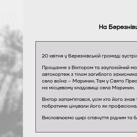
На Березнів
20 квітня у Березнівській громаді зустр
Прощання з Віктором та заупокійний мол
автокортеж з тілом загиблого захисника 
село воїна – Маринин. Там у Свято Пре
на місцевому кладовищі села Маринин.
Віктор запам’ятався, усім хто його зна
побратими цінували його як професіонал
Висловлюємо щирі співчуття рідним та б