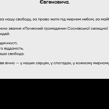
Євгеновича
.
за нашу свободу, за право жити під мирним небом, за майб
оєно звання «Почесний громадянин Соснівської селищної 
юдей.
вдячності.
о відданість.
аша свобода.
ве вічно — у наших серцях, у спогадах, у кожному мирному 