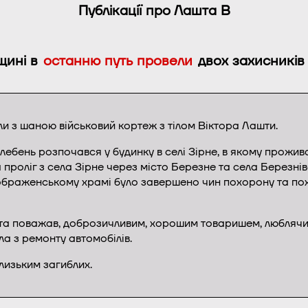
Публікації про Лашта В
щині в
останню путь провели
двох захисників 
іли з шаною військовий кортеж з тілом Віктора Лашти.
ебень розпочався у будинку в селі Зірне, в якому прожив
проліг з села Зірне через місто Березне та села Березнів
ображенському храмі було завершено чин похорону та по
в та поважав, доброзичливим, хорошим товаришем, люблячим
а з ремонту автомобілів.
лизьким загиблих.