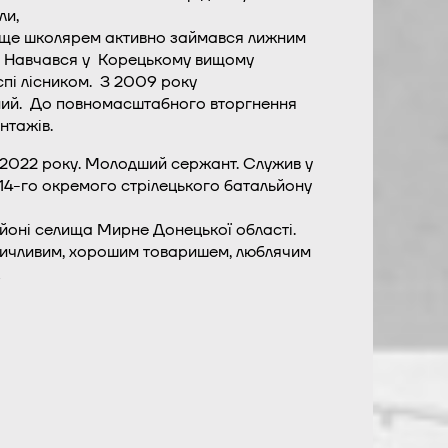
ли,
ор ще школярем активно займався лижним
я. Навчався у Корецькому вищому
спі лісником. З 2009 року
ений. До повномасштабного вторгнення
нтажів.
я 2022 року. Молодший сержант. Служив у
и 14-го окремого стрілецького батальйону
районі селища Мирне Донецької області.
озичливим, хорошим товаришем, люблячим