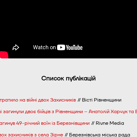
Список публікацій
тратило на війні двох Захисників
// Вісті Рівненщини
і загинули двоє бійців з Рівненщини – Анатолій Харчук та
агинув 49-річний воїн із Березнівщини
// Rivne Media
ох захисників з села Зірне
// Березнівська міська рада