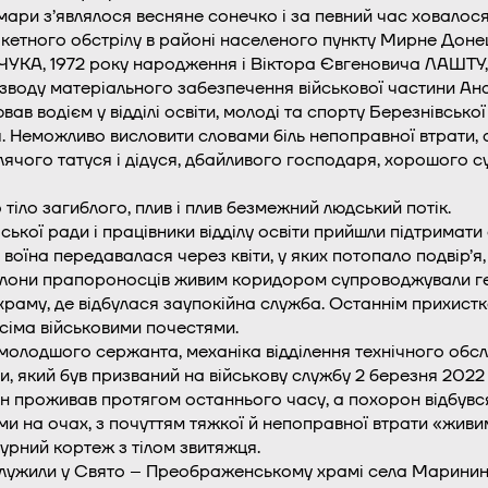
мари з’являлося весняне сонечко і за певний час ховалос
ракетного обстрілу в районі населеного пункту Мирне Донец
РЧУКА, 1972 року народження і Віктора Євгеновича ЛАШТУ,
взводу матеріального забезпечення військової частини Ана
ав водієм у відділі освіти, молоді та спорту Березнівсько
 Неможливо висловити словами біль непоправної втрати, су
ячого татуся і дідуся, дбайливого господаря, хорошого сус
тіло загиблого, плив і плив безмежний людський потік.
 міської ради і працівники відділу освіти прийшли підтримат
воїна передавалася через квіти, у яких потопало подвір’я,
колони прапороносців живим коридором супроводжували гер
храму, де відбулася заупокійна служба. Останнім прихист
усіма військовими почестями.
 молодшого сержанта, механіка відділення технічного обсл
и, який був призваний на військову службу 2 березня 2022
н проживав протягом останнього часу, а похорон відбувся 
ми на очах, з почуттям тяжкої й непоправної втрати «жив
урний кортеж з тілом звитяжця.
служили у Свято – Преображенському храмі села Маринин.