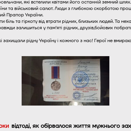
осельчани, які встелили квітами його останній земний шлях
ни та військовий салют. Люди з глибокою скорботою прощ
ий Прапор України.
и біль та гіркоту від втрати рідних, близьких людей. Та не
авжди залишиться у пам’яті рідних, друзів,бойових побратим
кі захищали рідну Україну і кожного з нас! Герої не вмир
оки
відтоді, як обірвалося життя мужнього з