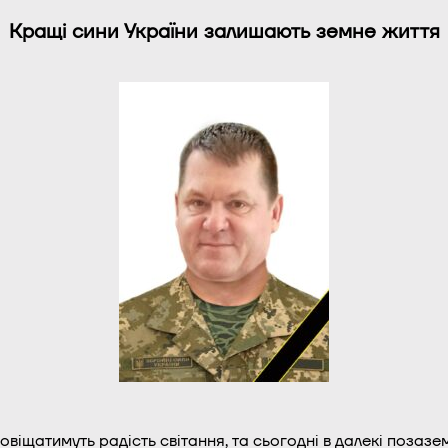
Кращі сини України залишають земне життя
віщатимуть радість світання, та сьогодні в далекі позазем