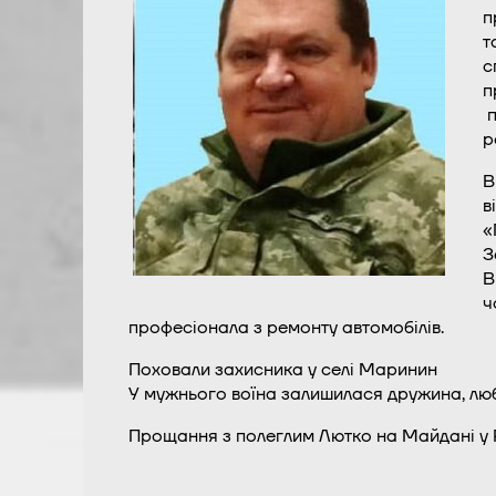
п
т
с
п
п
р
В
в
«
З
В
ч
професіонала з ремонту автомобілів.
Поховали захисника у селі Маринин
У мужнього воїна залишилася дружина, люб
Прощання з полеглим Лютко на Майдані у 