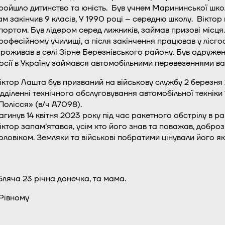
ройшло дитинство та юність. Був учнем Марининської шко
ам закінчив 9 класів, У 1990 році – середню школу. Вікт
портом. Був лідером серед лижників, займав призові місц
рофесійному училищі, а після закінчення працював у лісго
роживав в селі Зірне Березнівського району. Був одруж
осії в Україну займався автомобільними перевезеннями ва
іктор Лашта був призваний на військову службу 2 березн
ідділенні технічного обслуговування автомобільної технік
Полісся» (в/ч А7098).
агинув 14 квітня 2023 року під час ракетного обстрілу в 
іктор запам’ятався, усім хто його знав та поважав, добр
оловіком. Земляки та військові побратими цінували його як
ляча 23 річна донечка, та мама.
Рівному