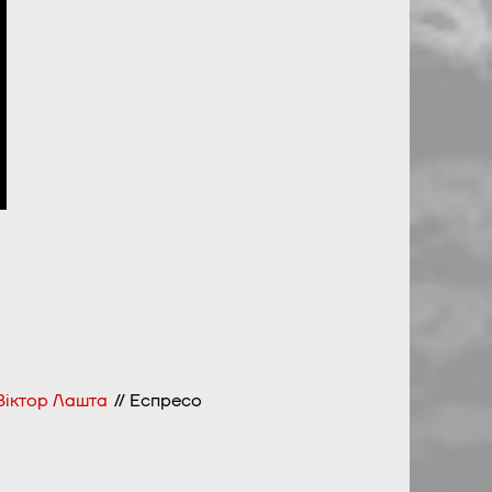
 Віктор Лашта
// Еспресо