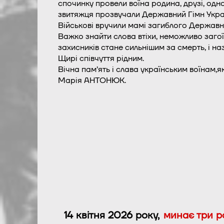
спочинку провели воїна родина, друзі, одн
звитяжця прозвучали Державний Гімн Украї
Військові вручили мамі загиблого Державн
Важко знайти слова втіхи, неможливо загоїт
захисників стане сильнішим за смерть, і наз
Щирі співчуття рідним.
Вічна пам’ять і слава українським воїнам,я
Марія АНТОНЮК.
14 квітня 2026 року,
минає три р