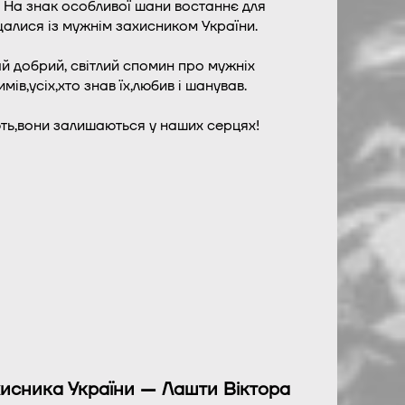
. На знак особливої шани востаннє для
алися із мужнім захисником України.
хай добрий, світлий спомин про мужніх
ів,усіх,хто знав їх,любив і шанував.
ають,вони залишаються у наших серцях!
ахисника України —
Лашти Віктора