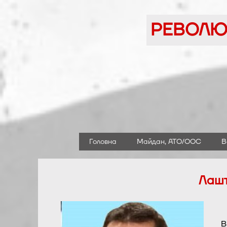
Перейти
до
РЕВОЛЮЦ
вмісту
Головна
Майдан, АТО/ООС
В
Лашт
В