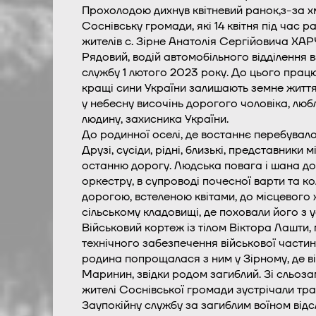
Прохолодою дихнув квітневий ранок,з-за х
Соснівську громади, які 14 квітня під час 
жителів с. Зірне Анатолія Сергійовича ХА
Рядовий, водій автомобільного відділення 
службу 1 лютого 2023 року. До цього працюв
кращі сини України залишають земне життя.
у небесну височінь дорогого чоловіка, любл
людину, захисника України.
До родинної оселі, де востаннє перебувало 
Друзі, сусіди, рідні, близькі, представники
останню дорогу. Людська повага і шана до 
оркестру, в супроводі почесної варти та 
дорогою, встеленою квітами, до місцевого 
сільському кладовищі, де поховали його з 
Військовий кортеж із тілом Віктора Лашти,
технічного забезпечення військової частин
родина попрощалася з ним у Зірному, де ві
Маринин, звідки родом загиблий. Зі сльоза
жителі Соснівської громади зустрічали тра
Заупокійну службу за загиблим воїном від