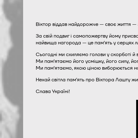
Віктор віддав найдорожче — своє життя — 
За свій подвиг і самопожертву йому присв
найвища нагорода — це пам’ять у серцях л
Сьогодні ми схиляємо голови у скорботі й 
Ми пам’ятаємо його усмішку, його силу, йог
Ми пам’ятаємо, якою ціною виборюється н
Нехай світла пам’ять про Віктора Лашту жи
Слава Україні!