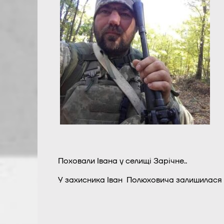
Поховали Івана у селищі Зарічне..
У захисника Іван Полюховича залишилася д