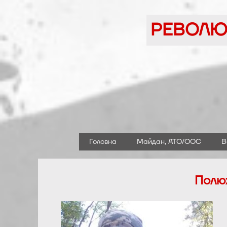
Перейти
до
РЕВОЛЮЦ
вмісту
Головна
Майдан, АТО/ООС
В
Полюх