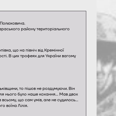
 Полюховича.
 Вараського району територіального
івка, що на північ від Кремінної
сті. В цих трофеях для України вагому
ьківщини, то пішов не роздумуючи. Він
 для нього було наше кохання… Мав двох
ів всьому, що сам умів, але не судилось…
о воїна Лілія.