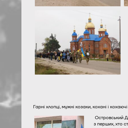
Гарні хлопці, мужні козаки, кохані і кохаюч
Островський Д
з перших, хто с