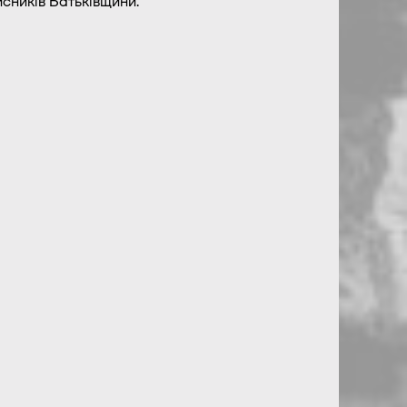
исників Батьківщини.