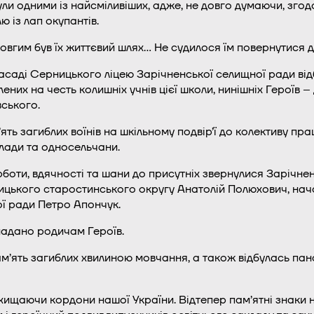
и одними із найсміливіших, адже, не довго думаючи, згодо
ю із лап окупантів.
едовгим був їх життєвий шлях… Не судилося їм повернутися
асаді Серницького ліцею Зарічненської селищної ради від
ених на честь колишніх учнів цієї школи, нинішніх Героїв
ського.
ть загиблих воїнів на шкільному подвір’ї до колективу пра
лади та односельчани.
рботи, вдячності та шани до присутніх звернулися Зарічн
ького старостинського округу Анатолій Полюхович, началь
ї ради Петро Апончук.
надано родичам Героїв.
ам’ять загиблих хвилиною мовчання, а також відбулась па
ищаючи кордони нашої України. Відтепер пам’ятні знаки н