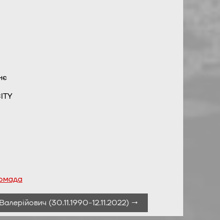
рнє
ITY
ромада
алерійович (30.11.1990-12.11.2022) →