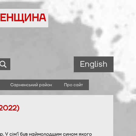
ВНЕНЩИНА
English
Сарненський район
Про сайт
.2022)
р. У сім’ї був наймолодшим сином якого