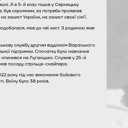
колі. А в 5-й клас пішов у Серницьку
ре, був скромним, за потреби проявляв
на захист України, на захист своєї сім’ї.
одобалася, мав до неї хист. З родиною жив
ськову службу другим відділком Вараського
льної підтримки. Спочатку було навчання
н опинився на Луганщині. Служив у 25-й
мав посаду стрільця-снайпера.
22 року під час виконання бойового
. Воїну було 38 років.