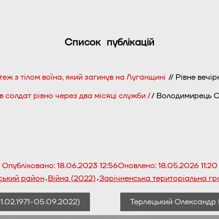
Список публікацій
еж з тілом воїна, який загинув на Луганщині
// Рівне вечі
 солдат рівно через два місяці служби /
/ Володимирець C
Опубліковано:
18.06.2023 12:56
Оновлено:
18.05.2026 11:20
,
,
ький район
Війна (2022)
Зарічненська територіальна г
.02.1971-05.09.2022)
Терлецький Олександр В