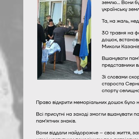
землю… Вони бул
українську земл
Та, на жаль, н
30 травня на ф
дошок, встановл
Миколи Казанів
Вшанувати пам’я
представники в
Зі словами ско
староста Серниц
спорту селищно
Право відкрити меморіальних дошок було 
Всі присутні на заході змогли вшанувати п
пам’ятних знаків.
Вони віддали найдорожче – своє життя, зах