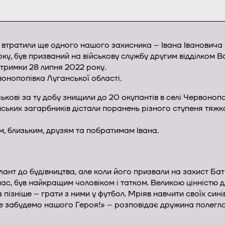
 втратили ще одного нашого захисника – Івана Івановича
року, був призваний на військову службу другим відділком
дтримки 28 липня 2022 року.
вонопопівка Луганської області.
ькові за ту добу знищили до 20 окупантів в селі Червонопоп
ських загарбників дістали поранень різного ступеня тяжко
, близьким, друзям та побратимам Івана.
ант до будівництва, але коли його призвали на захист Бат
нас, був найкращим чоловіком і татком. Великою цінністю
а пізніше – грати з ними у футбол. Мріяв навчити своїх син
не забудемо нашого Героя!» – розповідає дружина полеглог