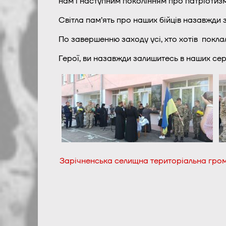
нам і наступним поколінням про патріотизм 
Світла пам’ять про наших бійців назавжди 
По завершенню заходу усі, хто хотів покла
Герої, ви назавжди залишитесь в наших серц
Зарічненська селищна територіальна гро