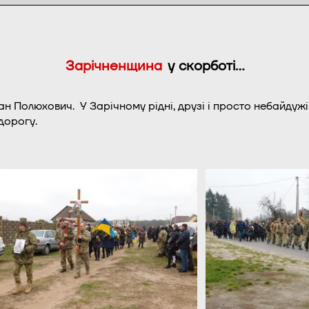
Зарічненщина
у скорботі…
ан Полюхович. У Зарічному рідні, друзі і просто небайдужі
дорогу.