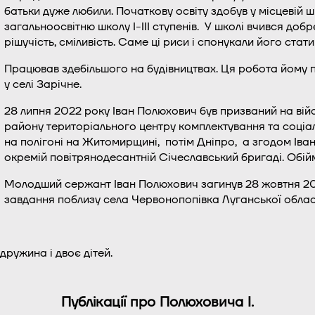
батьки дуже любили. Початкову освіту здобув у місцевій ш
загальноосвітню школу І-ІІІ ступенів. У школі вчився доб
рішучість, сміливість. Саме ці риси і спонукали його стати 
Працював здебільшого на будівництвах. Ця робота йому п
у селі Зарічне.
28 липня 2022 року Іван Полюхович був призваний на вій
району територіального центру комплектування та соціа
на полігоні на Житомирщині, потім Дніпро, а згодом Іва
окремій повітрянодесантній Січеславський бригаді. Обій
Молодший сержант Іван Полюхович загинув 28 жовтня 20
завдання поблизу села Червонопопівка Луганської області
ружина і двоє дітей.
Публікації про Полюховича І.