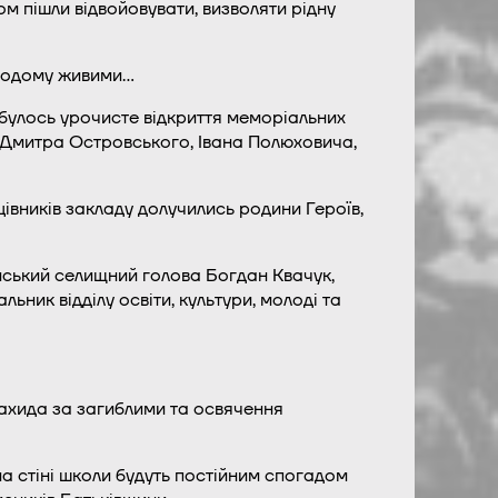
м пішли відвойовувати, визволяти рідну
 додому живими…
булось урочисте відкриття меморіальних
 – Дмитра Островського, Івана Полюховича,
цівників закладу долучились родини Героїв,
енський селищний голова Богдан Квачук,
ник відділу освіти, культури, молоді та
нахида за загиблими та освячення
а стіні школи будуть постійним спогадом