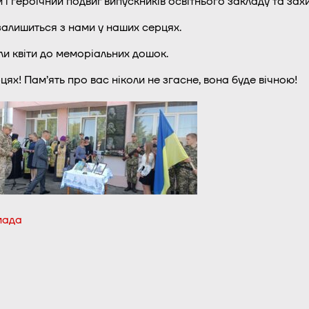
і героїчний подвиг випускників освітнього закладу та зах
залишиться з нами у наших серцях.
ли квіти до меморіальних дошок.
ях! Пам’ять про вас ніколи не згасне, вона буде вічною!
мада