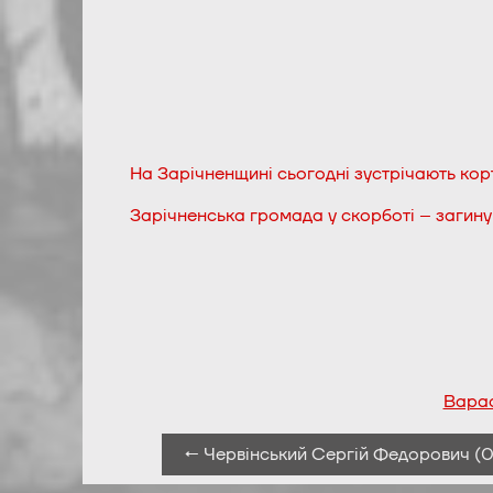
На Зарічненщині сьогодні зустрічають корт
Зарічненська громада у скорботі – загинув
Варас
← Червінський Сергій Федорович (01