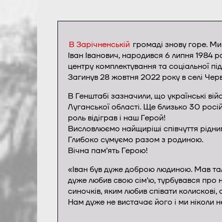
В Зарічненській
громаді знову горе. Ми
Іван Іванович, народився 6 липня 1984 
центру комплектування та соціальної пі
Загинув 28 жовтня 2022 року в селі Чер
В Генштабі зазначили, що українські війс
Луганської області. Ще близько 30 росій
роль відіграв і наш Герой!
Висловлюємо найщиріші співчуття рідним
Глибоко сумуємо разом з родиною.
Вічна пам’ять Герою!
«Іван був дуже доброю людиною. Мав тал
дуже любив свою сім’ю, турбувався про 
синочків, яким любив співати колискові, 
Нам дуже не вистачає його і ми ніколи 