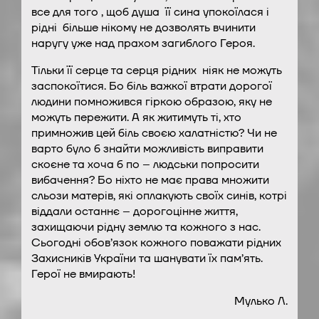
все для того , щоб душа її сина упокоїлася і
рідні більше нікому не дозволять вчинити
наругу уже над прахом загиблого Героя.
Тільки її серце та серця рідних ніяк не можуть
заспокоїтися. Бо біль важкої втрати дорогої
людини помножився гіркою образою, яку не
можуть пережити. А як житимуть ті, хто
примножив цей біль своєю халатністю? Чи не
варто було б знайти можливість виправити
скоєне та хоча б по – людськи попросити
вибачення? Бо ніхто не має права множити
сльози матерів, які оплакують своїх синів, котрі
віддали останнє – дорогоцінне життя,
захищаючи рідну землю та кожного з нас.
Сьогодні обов’язок кожного поважати рідних
Захисників України та шанувати їх пам’ять.
Герої не вмирають!
Мулько Л.