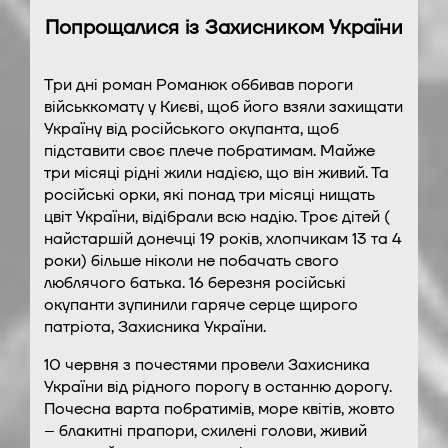
Попрощалися із Захисником України
Три дні роман Романюк оббивав пороги
військкомату у Києві, щоб його взяли захищати
Україну від російського окупанта, щоб
підставити своє плече побратимам. Майже
три місяці рідні жили надією, що він живий. Та
російські орки, які понад три місяці нищать
цвіт України, відібрали всю надію. Троє дітей (
найстаршій донечці 19 років, хлопчикам 13 та 4
роки) більше ніколи не побачать свого
люблячого батька. 16 березня російські
окупанти зупинили гаряче серце щирого
патріота, Захисника України.
10 червня з почестями провели Захисника
України від рідного порогу в останню дорогу.
Почесна варта побратимів, море квітів, жовто
– блакитні прапори, схилені голови, живий