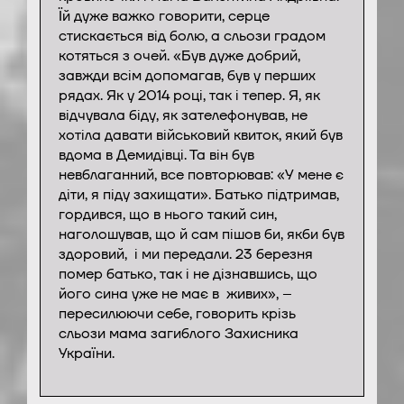
Їй дуже важко говорити, серце
стискається від болю, а сльози градом
котяться з очей. «Був дуже добрий,
завжди всім допомагав, був у перших
рядах. Як у 2014 році, так і тепер. Я, як
відчувала біду, як зателефонував, не
хотіла давати військовий квиток, який був
вдома в Демидівці. Та він був
невблаганний, все повторював: «У мене є
діти, я піду захищати». Батько підтримав,
гордився, що в нього такий син,
наголошував, що й сам пішов би, якби був
здоровий, і ми передали. 23 березня
помер батько, так і не дізнавшись, що
його сина уже не має в живих», –
пересилюючи себе, говорить крізь
сльози мама загиблого Захисника
України.