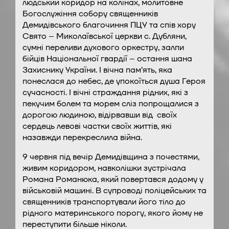
людський коридор на колінах, молитовне
Богослужіння собору священників
Демидівського благочиння ПЦУ та спів хору
Свято – Миколаївської церкви с. Дубляни,
сумні переливи духового оркестру, залпи
бійців Національної гвардії – остання шана
Захиснику України. І вічна пам’ять, яка
понеслася до небес, де упокоїться душа Героя
сучасності. І вічні страждання рідних, які з
пекучим болем та морем сліз попрощалися з
дорогою людиною, відірвавши від своїх
сердець левові частки своїх життів, які
назавжди перекреслила війна.
9 червня під вечір Демидівщина з почестями,
живим коридором, навколішки зустрічала
Романа Романюка, який повертався додому у
військовій машині. В супроводі поліцейських та
священників транспортували його тіло до
рідного материнського порогу, якого йому не
переступити більше ніколи.