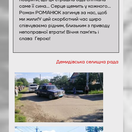
саме її сина… Серце щемить у кожного…
Роман РОМАНЮК загинув за нас, щоб
ми жили!У цей скорботний час щиро
співчуваємо рідним, близьким з приводу
непоправної втрати! Вічня пам’ять і
слава Герою!
Демидівська селищна рада