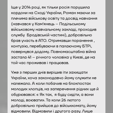
Іще у 2014 році, як тільки росія порушила
кордони на Сході України, Роман маючи за
плечима військову освіту та досвід навчання
(навчався у Кам’янець – Подільському
військовому навчальному закладі, проходив
службу Бродівській частині), добровільно
брав участь в АТО. Отримавши поранення ,
контузію, перебуваючи в палаючому БТРі,
повернувся додому. Повномасштабна війна
застала 41 – річного чоловіка у Києві, де на
той час проживав і працював.
Уже з перших днів вирішив іти захищати
України, хоча законодавчо йому служити не
належало. А коли побачив на блокпостах
молодих хлопців, на заперечення рідних ще й
обурювався: « Як так, я буду сидіти, а вони
молоді, воювати». Та коли 26 лютого
добровільно прийшов до військкомату, йому
відмовили. Відмовили і другого разу. Лише