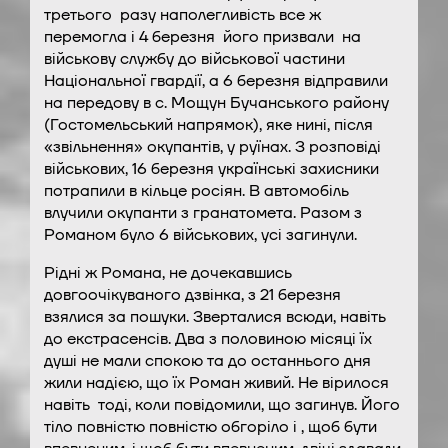
третього разу наполегливість все ж
перемогла і 4 березня його призвали на
військову службу до військової частини
Національної гвардії, а 6 березня відправили
на передову в с. Мощун Бучанського району
(Гостомельський напрямок), яке нині, після
«звільнення» окупантів, у руїнах. З розповіді
військових, 16 березня українські захисники
потрапили в кільце росіян. В автомобіль
влучили окупанти з гранатомета. Разом з
Романом було 6 військових, усі загинули.
Рідні ж Романа, не дочекавшись
довгоочікуваного дзвінка, з 21 березня
взялися за пошуки. Зверталися всюди, навіть
до екстрасенсів. Два з половиною місяці їх
душі не мали спокою та до останнього дня
жили надією, що їх Роман живий. Не вірилося
навіть тоді, коли повідомили, що загинув. Його
тіло повністю повністю обгоріло і , щоб бути