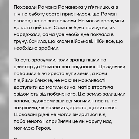
Поховали Романа Романюка у п’ятницю, а в
ніч на суботу сестрі приснилося, що Роман
сказав, що не все поклали. Не могли зрозуміти
до чого цей сон. Сама ж була присутня, як
наряджали, сама усе необхідне поклала в
труну, бачила, що клали військові. Ніби все, що
необхідно зробили.
Та суть зрозуміли, коли вранці пішли на
цвинтар до Романа «на сніданок». Ще здалеку
побачили біля хреста купу землі, а коли
підійшли ближче, не маючи можливості
доступити до могили сина, матір втратила
свідомість від побаченого. Цю землю залишили
копачі, відокремивши від могили, і навіть не
закріпили, як належить, хреста, що хитався.
Шоковані рідні не могли змиритися від
побаченого і сприйняли це як наругу над
могилою Героя.