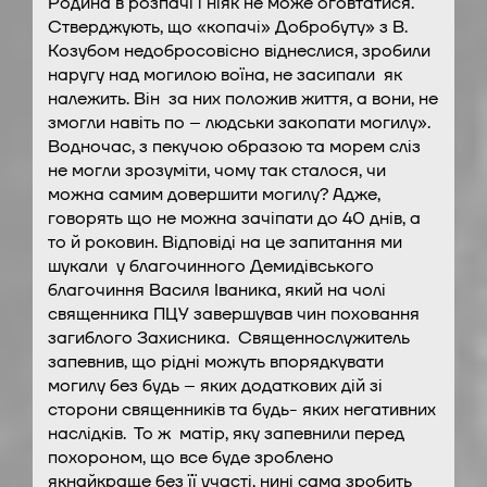
Родина в розпачі і ніяк не може оговтатися.
Стверджують, що «копачі» Добробуту» з В.
Козубом недобросовісно віднеслися, зробили
наругу над могилою воїна, не засипали як
належить. Він за них положив життя, а вони, не
змогли навіть по – людськи закопати могилу».
Водночас, з пекучою образою та морем сліз
не могли зрозуміти, чому так сталося, чи
можна самим довершити могилу? Адже,
говорять що не можна зачіпати до 40 днів, а
то й роковин. Відповіді на це запитання ми
шукали у благочинного Демидівського
благочиння Василя Іваника, який на чолі
священника ПЦУ завершував чин поховання
загиблого Захисника. Священнослужитель
запевнив, що рідні можуть впорядкувати
могилу без будь – яких додаткових дій зі
сторони священників та будь- яких негативних
наслідків. То ж матір, яку запевнили перед
похороном, що все буде зроблено
якнайкраще без її участі, нині сама зробить