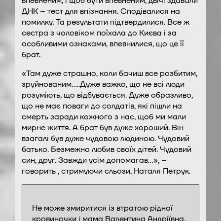
впевненим, і щоб бути впевненим, двічі здавали
ДНК – тест для впізнання. Сподівалися на
помилку. Та результати підтвердилися. Все ж
сестра з чоловіком поїхала до Києва і за
особливими ознаками, впевнилися, що це її
брат.
«Там дуже страшно, коли бачиш все розбитим,
зруйнованим…..Дуже важко, що не всі люди
розуміють, що відбувається. Дуже образливо,
що не має поваги до солдатів, які пішли на
смерть заради кожного з нас, щоб ми мали
мирне життя. А брат був дуже хороший. Він
взагалі був дуже чудовою людиною. Чудовий
батько. Безмежно любив своїх дітей. Чудовий
син, друг. Завжди усім допомагав…», –
говорить , стримуючи сльози, Наталя Петрук.
Не може змиритися із втратою рідної
кровиночки і мама Валентина Андріївна.