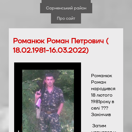
Сарненський район
Про сайт
Романюк Роман Петрович (
18.02.1981-16.03.2022)
Романюк
Роман
народився
18 лютого
1981року в
селі ???
Закінчив
Затим