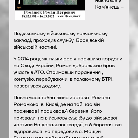
навчався у
Кам’янець –
Подільському військовому навчальному
закладі, проходив службу Бродівській
військовій частині.
У 2014 році, як тільки росія порушила кордони
на Сході України, Роман добровільно брав
участь в АТО. Отримавши поранення ,
контузію, перебуваючи в палаючому БТРі,
повернувся додому.
Повномасштабна війна застала Романа
Романюка в Києві, де на той час він
проживав і працював.4 березня його
призвали на військову службу до військової
частини Національної гвардії, а 6 березня він
відправився на передову в с. Мощун