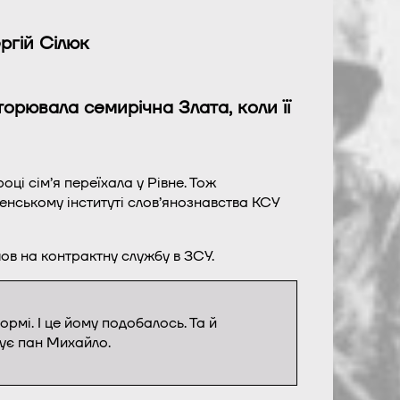
ргій Сілюк
торювала семирічна Злата, коли її
ці сім’я переїхала у Рівне. Тож
ненському інституті слов’янознавства КСУ
ов на контрактну службу в ЗСУ.
ормі. І це йому подобалось. Та й
дує пан Михайло.