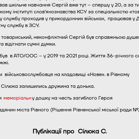
ав шкільне навчання Сергій вже тут – спершу у 20, а за ти
кому інституті слов’янознавства КСУ за спеціальністю «то
 службу проходив у прикордонних військах, працював у Д
ну службу в ЗСУ.
 товариський, неконфліктний Сергій був справжньою душею 
а відігнати сумні думки.
і був в АТО/ООС – у 2019 та 2021 році. Життя 36-річного 
жжі.
 військовослужбовця на кладовищі «Нове». в Рівному
 Сілюка залишились дружина та донька.
ли
меморіальн
у дошку на честь загиблого Героя
янин міста Рівного (Рішення Рівненської міської ради №2
Публікації про Сілюка С.