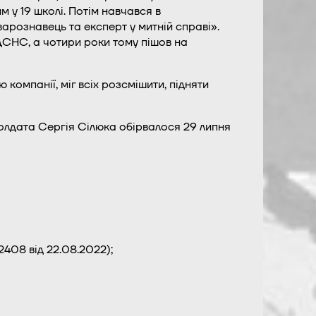
м у 19 школі. Потім навчався в
варознавець та експерт у митній справі».
СНС, а чотири роки тому пішов на
компанії, міг всіх розсмішити, підняти
солдата Сергія Сілюка обірвалося 29 липня
408 від 22.08.2022);