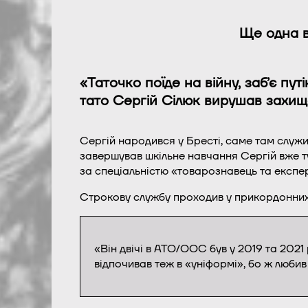
Ще одна в
«Таточко поїде на війну, заб’є пу
тато Сергій Сілюк вирушав захищ
Сергій народився у Бресті, саме там служи
завершував шкільне навчання Сергій вже тут
за спеціальністю «товарознавець та експерт
Строкову службу проходив у прикордонних 
«Він двічі в АТО/ООС був у 2019 та 2021 
відпочивав теж в «уніформі», бо ж люби