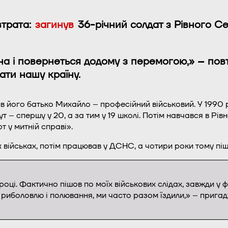
трата:
загинув
36-річний солдат з Рівного Се
тіна і повернеться додому з перемогою,» – пов
ати нашу країну.
в його батько Михайло – професійний військовий. У 1990 ро
 – спершу у 20, а за тим у 19 школі. Потім навчався в Рів
 у митній справі».
військах, потім працював у ДСНС, а чотири роки тому піш
році. Фактично пішов по моїх військових слідах, завжди у ф
в риболовлю і полювання, ми часто разом їздили,» – прига