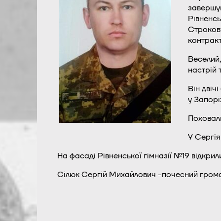
завершув
Рівненсь
Строкову
контракт
Веселий,
настрій т
Він двіч
у Запорі
Поховали
У Сергія
На фасаді Рівненської гімназії №19 відкри
Сілюк Сергій Михайлович -почесний громад