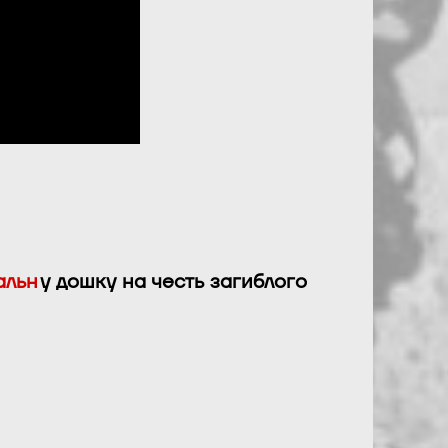
альн
у дошку на честь загиблого