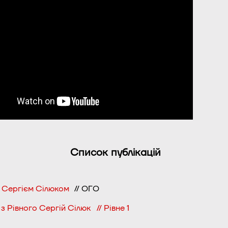
Список публікацій
 Сергієм Сілюком
// ОГО
з Рівного Сергій Сілюк // Рівне 1