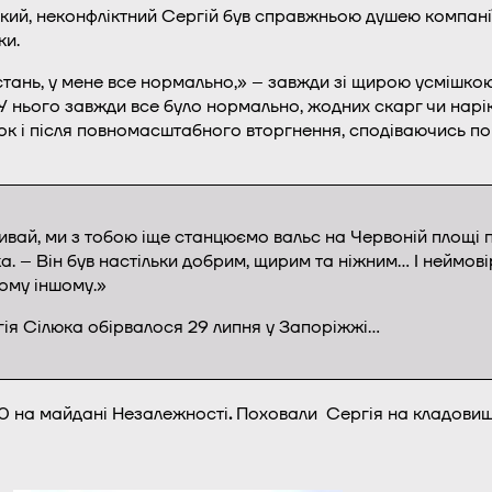
ий, неконфліктний Сергій був справжньою душею компанії, 
ки.
тань, у мене все нормально,» – завжди зі щирою усмішкою 
 У нього завжди все було нормально, жодних скарг чи нарі
ок і після повномасштабного вторгнення, сподіваючись по
ивай, ми з тобою іще станцюємо вальс на Червоній площі 
а. – Він був настільки добрим, щирим та ніжним… І неймові
кому іншому.»
гія Сілюка обірвалося 29 липня у Запоріжжі…
00 на майдані Незалежності
.
Поховали Сергія на кладовищі