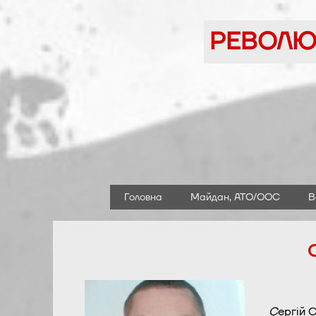
Перейти
до
РЕВОЛЮЦ
вмісту
Головна
Майдан, АТО/ООС
В
С
ергій 