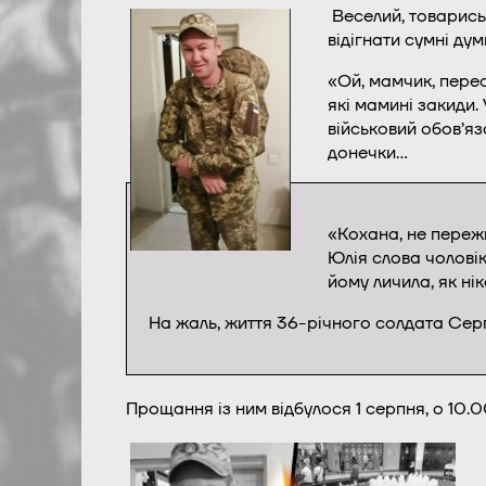
Веселий, товариськ
відігнати сумні дум
«Ой, мамчик, перес
які мамині закиди.
військовий обов’яз
донечки…
«Кохана, не переж
Юлія слова чоловік
йому личила, як ні
На жаль, життя 36-річного солдата Сер
Прощання із ним відбулося 1 серпня, о 10.