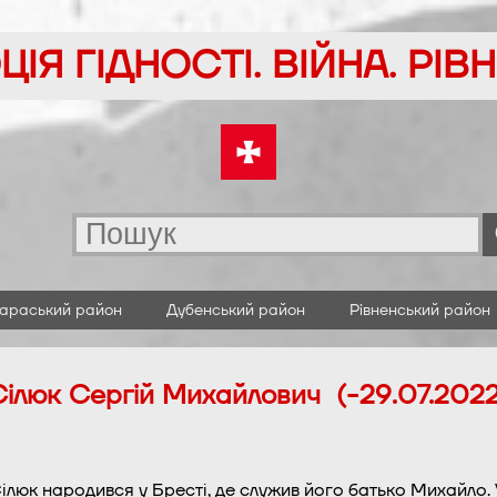
ІЯ ГІДНОСТІ. ВІЙНА. РІ
араський район
Дубенський район
Рівненський район
Сілюк Сергій Михайлович (-29.07.2022
Сілюк народився у Бресті, де служив його батько Михайло. У