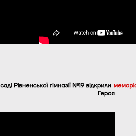
саді Рівненської гімназії №19 відкрили
меморі
Героя