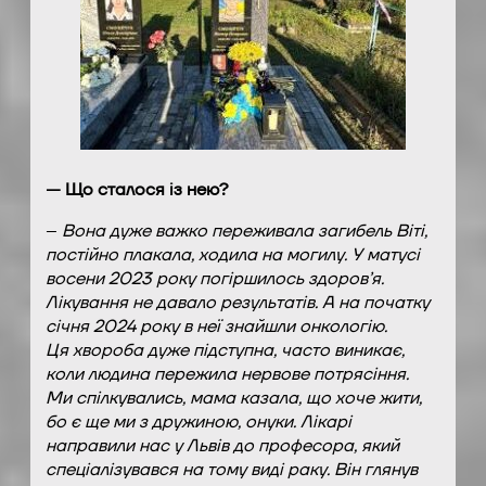
— Що сталося із нею?
–
Вона дуже важко переживала загибель Віті,
постійно плакала, ходила на могилу. У матусі
восени 2023 року погіршилось здоров’я.
Лікування не давало результатів. А на початку
січня 2024 року в неї знайшли онкологію.
Ця хвороба дуже підступна, часто виникає,
коли людина пережила нервове потрясіння.
Ми спілкувались, мама казала, що хоче жити,
бо є ще ми з дружиною, онуки. Лікарі
направили нас у Львів до професора, який
спеціалізувався на тому виді раку. Він глянув