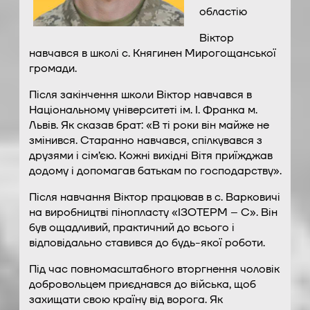
областію
Віктор
навчався в школі с. Княгинен Мирогощанської
громади.
Після закінчення школи Віктор навчався в
Національному університеті ім. І. Франка м.
Львів. Як сказав брат: «В ті роки він майже не
змінився. Старанно навчався, спілкувався з
друзями і сім’єю. Кожні вихідні Вітя приїжджав
додому і допомагав батькам по господарству».
Після навчання Віктор працював в с. Варковичі
на виробництві пінопласту «ІЗОТЕРМ – С». Він
був ощадливий, практичний до всього і
відповідально ставився до будь-якої роботи.
Під час повномасштабного вторгнення чоловік
добровольцем приєднався до війська, щоб
захищати свою країну від ворога. Як