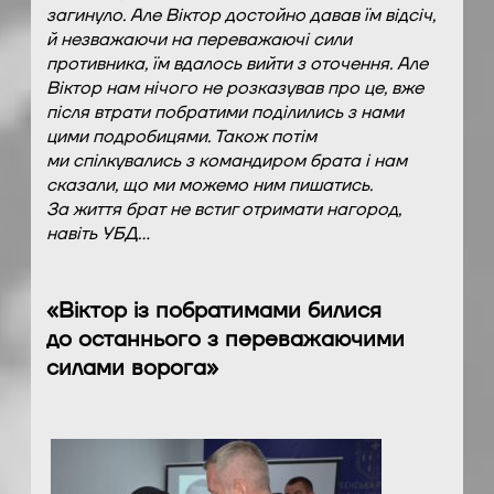
загинуло. Але Віктор достойно давав їм відсіч,
й незважаючи на переважаючі сили
противника, їм вдалось вийти з оточення. Але
Віктор нам нічого не розказував про це, вже
після втрати побратими поділились з нами
цими подробицями. Також потім
ми спілкувались з командиром брата і нам
сказали, що ми можемо ним пишатись.
За життя брат не встиг отримати нагород,
навіть УБД…
«Віктор із побратимами билися
до останнього з переважаючими
силами ворога»