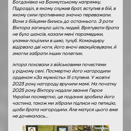
Богданівка на Бахмутському напрямку.
Підрозділ, в якому служив брат, вступив в бій, в
якому сили противника значно переважали.
Вони з бійцями бились до останнього. З роти
Віктора загинуло шість людей. Врятувати брата
не було шансів, казали мені парамедики,
уламки поцілили в шию, тулуб. Командиру
відірвало дві ноги, його вночі евакуйовували, й
змогли забрати інших полеглих.
іктора поховали з військовими почестями
у рідному селі. Посмертно його нагородили
орденом «За мужність» III ступеня. У жовтні
2023 року нагороду вручили мамі. На початку
2025 року Віктору надали звання Героя
України посмертно, це подання зробила його
частина, також ми зібрали підписи на петицію,
щоби брата нагородили. Але матуся цього вже
не дочекалась…