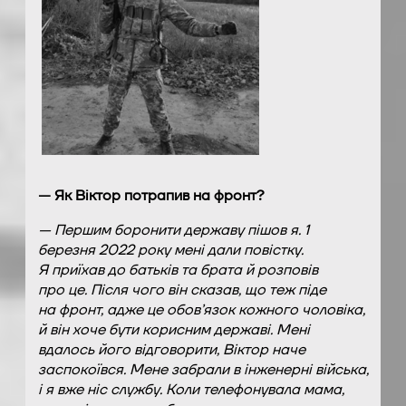
— Як Віктор потрапив на фронт?
— Першим боронити державу пішов я. 1
березня 2022 року мені дали повістку.
Я приїхав до батьків та брата й розповів
про це. Після чого він сказав, що теж піде
на фронт, адже це обов’язок кожного чоловіка,
й він хоче бути корисним державі. Мені
вдалось його відговорити, Віктор наче
заспокоївся. Мене забрали в інженерні війська,
і я вже ніс службу. Коли телефонувала мама,