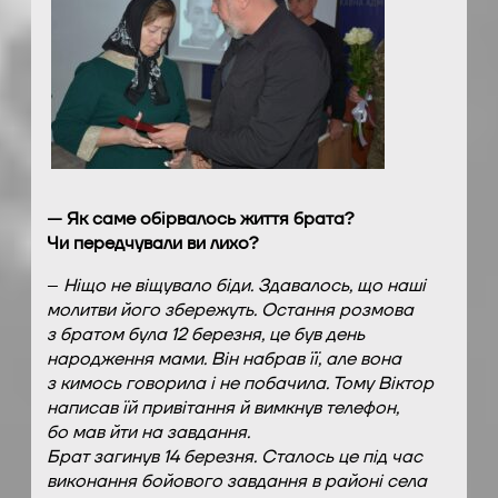
— Як саме обірвалось життя брата?
Чи передчували ви лихо?
–
Ніщо не віщувало біди. Здавалось, що наші
молитви його збережуть. Остання розмова
з братом була 12 березня, це був день
народження мами. Він набрав її, але вона
з кимось говорила і не побачила. Тому Віктор
написав їй привітання й вимкнув телефон,
бо мав йти на завдання.
Брат загинув 14 березня. Сталось це під час
виконання бойового завдання в районі села