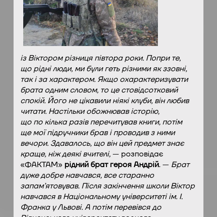
із Віктором різниця півтора роки. Попри те,
що рідні люди, ми були геть різними як ззовні,
так і за характером. Якщо охарактеризувати
брата одним словом, то це стовідсотковий
спокій. Його не цікавили ніякі клуби, він любив
читати. Настільки обожнював історію,
що по кілька разів перечитував книги, потім
ще мої підручники брав і проводив з ними
вечори. Здавалось, що він цей предмет знає
краще, ніж деякі вчителі,
— розповідає
«ФАКТАМ»
рідний брат героя Андрій
. —
Брат
дуже добре навчався, все старанно
запам’ятовував. Після закінчення школи Віктор
навчався в Національному університеті ім. І.
Франка у Львові. А потім перевівся до