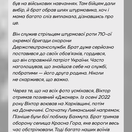
був на військових навчаннях. Там бійцям дали
вибір, й брат обрав шлях штурмовика, хоч і
мама багато сліз виплакала, дізнавшись про
це.
Він служив стрільцем штурмової роти 710-ої
окремої бригади охорони
Держспецтрансслужби. Брат дуже серйозно
поставився до своїх обов’язків, гордився,
що він справжній патріот України. Часто
наголошував, що знайшов себе на службі,
побратими — його друга родина. Ніколи
не скаржився, що важко.
Через те, що на всіх фото усміхався, Віктор
отримав позивний «Джокер». Із осені 2022
року Віктор воював на Харківщині, потім
на Донеччині. Спочатку Лиманський напрямок.
Пізніше були бої поблизу Бахмута. Брат тримав
оборону селища Красна Гора, яке вороги весь
час обстрілювали. Тоді багато наших воїнів