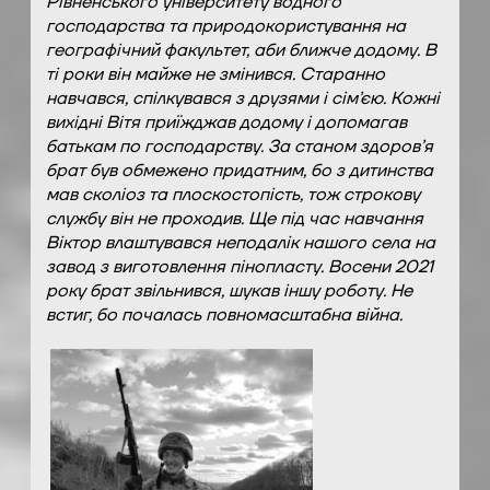
Рівненського університету водного
господарства та природокористування на
географічний факультет, аби ближче додому. В
ті роки він майже не змінився. Старанно
навчався, спілкувався з друзями і сім’єю. Кожні
вихідні Вітя приїжджав додому і допомагав
батькам по господарству. За станом здоров’я
брат був обмежено придатним, бо з дитинства
мав сколіоз та плоскостопість, тож строкову
службу він не проходив. Ще під час навчання
Віктор влаштувався неподалік нашого села на
завод з виготовлення пінопласту. Восени 2021
року брат звільнився, шукав іншу роботу. Не
встиг, бо почалась повномасштабна війна.