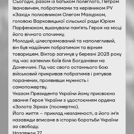
Сьогодні, разом із батьком полеглого, Петром
Івановичем, побратимами та керівником РУ
«Захід» полковником Олегом Мазурком,
головою Варковицької сільської ради Юрієм
Парфенюком, вшанували памʼять Героя на місці
його вічного спочинку.
Молодий, цілеспрямований та наполегливий,
він був надійним побратимом та вірним
товаришем. Віктор загинув у березні 2023 року
під час запеклих боїв біля Богданівки на
Донеччині. Під час свого останнього бою
військовий прикривав побратимів і рятував
поранених, проявивши мужність і
самопожертву.
Указом Президента України йому присвоєно
звання Героя України з удостоєнням ордена
«Золота Зірка» (посмертно).
Його життя – приклад незламності, а його ім’я
назавжди вписане в історію боротьби України
за свободу.
Назавжди 27…