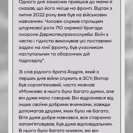
Одного дня захисник прийшов до мами й
сказав, що його місце на фронті. Відтак з
липня 2022 року вже був на військових
навчаннях. Чоловік служив стрільцем
штурмової роти 710 окремої бригади
охорони Держспецтрансслужби. Воїн з
честю і гідністю виконував усі поставлені
задачі на лінії фронту, був учасником
наступальних та оборонних дій
підрозділу”.
Зі слів рідного брата Андрія, який з
перших днів війни служить в ЗСУ, Віктор
був сором’язливий, часто мовчав:
«Можливо в нього було багато думок, але
він дуже мало говорив. Він відрізнявся від
інших своїми добрими вчинками, завжди
допомагав друзям, яких було не багато.
Вітя дуже добре навчався, все старанно
запам’ятовував, був дуже відповідальним.
В нього було багато книжок, які він