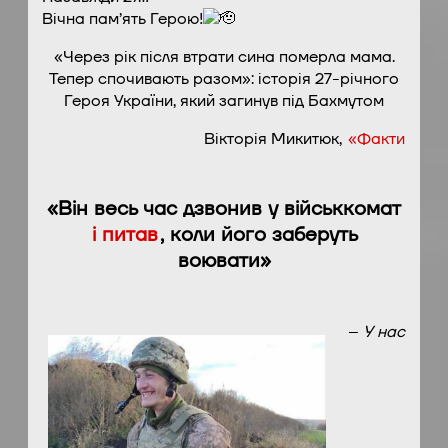
Вічна пам’ять Герою!
«Через рік після втрати сина померла мама.
Тепер спочивають разом»: історія 27-річного
Героя України, який загинув під Бахмутом
Вікторія Микитюк,
«Факти
«Він весь час дзвонив у військкомат
і питав
, коли його заберуть
воювати»
–
У нас