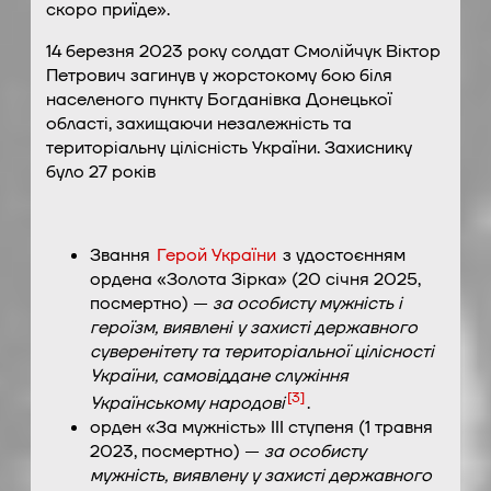
скоро приїде».
14 березня 2023 року солдат Смолійчук Віктор
Петрович загинув у жорстокому бою біля
населеного пункту Богданівка Донецької
області, захищаючи незалежність та
територіальну цілісність України. Захиснику
було 27 років
Звання
Герой України
з удостоєнням
ордена «Золота Зірка» (20 січня 2025,
посмертно) —
за особисту мужність і
героїзм, виявлені у захисті державного
суверенітету та територіальної цілісності
України, самовіддане служіння
[
3
]
Українському народові
.
орден «За мужність» III ступеня (1 травня
2023, посмертно) —
за особисту
мужність, виявлену у захисті державного