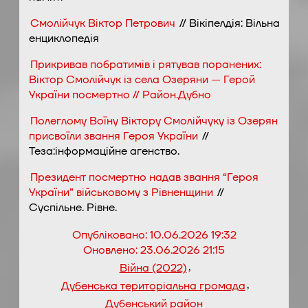
Смолійчук Віктор Петрович
// Вікіпелдія: Вільна
енциклопедія
Прикривав побратимів і рятував поранених:
Віктор Смолійчук із села Озеряни — Герой
України посмертно // Район.Дубно
Полеглому Воїну Віктору Смолійчуку із Озерян
присвоїли звання Героя України
//
Теза:інформаційне агенство.
Президент посмертно надав звання “Героя
України” військовому з Рівненщини
//
Суспільне. Рівне.
Опубліковано:
10.06.2026 19:32
Оновлено:
23.06.2026 21:15
,
Війна (2022)
,
Дубенська територіальна громада
Дубенський район