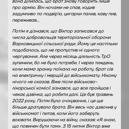
вона ділилась, що брат знову говорить лише
про армію. Він ночами не спав, ходив
задумливо по подвір’ю, цигарки палив, каву пив,
переживав…
Потім я дізнався, що Віктор записався до
числа добровольців територіальної оборони
Варковицької сільської ради. Йому це настільки
подобалось, що не пропустив ні одного
чергування. Але через місяць діяльність ТрО
зупинили, бо не було потреби. І через тиждень,
коли мама зранку поїхала на роботу, брат сів
на електричку і мерщій до військкомату. Нікому
нічого не сказав. Вже після військово-
лікарської комісії зізнався, що все пройшов і
чекає дзвінка, що робити далі. Це був травень
2022 року. Потім було очікування, і це ще
більше дратувало брата. Він весь час дзвонив у
військкомат і питав, коли його заберуть
воювати. Вирушаючи на війну, сказав: «Я знаю,
що повинен бути там». З 15 липня Віктор вже