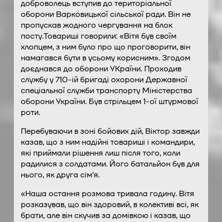
доброволець вступив до територіальної
оборони Варковицької сільської ради. Він не
пропускав жодного чергування на блок
посту.Товариші говорили: «Вітя був своїм
хлопцем, з ним було про що проговорити, він
намагався бути в усьому корисним». Згодом
доєднався до оборони УКраїни. Проходив
службу у 710-ій бригаді охорони Державної
спеціальної служби транспорту Міністерства
оборони України. Був стрільцем 1-ої штурмової
роти.
Перебуваючи в зоні бойових дій, Віктор завжди
казав, що з ним надійні товариші і командири,
які приймали рішення лиш після того, коли
радилися з солдатами. Його батальйон був для
нього, як друга сім’я.
«Наша остання розмова тривала годину. Вітя
розказував, що він здоровий, в колективі всі, як
брати, але він скучив за домівкою і казав, що