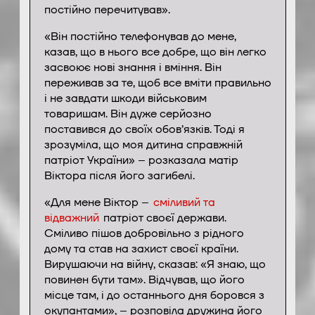
постійно перечитував».
«Він постійно телефонував до мене,
казав, що в нього все добре, що він легко
засвоює нові знання і вміння. Він
переживав за те, щоб все вміти правильно
і не завдати шкоди військовим
товаришам. Він дуже серйозно
поставився до своїх обов’язків. Тоді я
зрозуміла, що моя дитина справжній
патріот України» – розказала матір
Віктора після його загибелі.
«Для мене Віктор –
сміливий та
відважний
патріот своєї держави.
Сміливо пішов добровільно з рідного
дому та став на захист своєї країни.
Вирушаючи на війну, сказав: «Я знаю, що
повинен бути там». Відчував, що його
місце там, і до останнього дня боровся з
окупантами», – розповіла дружина його