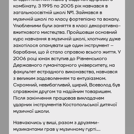
комбінату. З 1995 по 2005 рік навчався в
загальноосвітній школі №1. Займався в
музичній школі по класу фортепіано та вокалу.
Улюбленими були заняття в класі декоративно-
вжиткового мистецтва. Пройшовши основний
курс навчання в музичній школі, хлопчику дуже
захотілося опанувати ще один інструмент –
барабани, що й стало справою всього життя. У
2006 році юнак вступив до Рівненського
Державного гуманітарного університету, на
факультет естрадного виконавства, навчався
з великим задоволенням та ентузіазмом.
Скромний, невибагливий, щирий, Всеволод був
справжнім другом та надійним товаришем.
Після закінчення працював викладачем
ударних інструментів Костопольської дитячої
музичної школи.
Навчаючись у виші, разом з друзями-
музикантами грав у музичному гурті.…