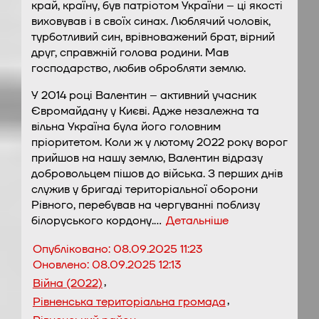
край, країну, був патріотом України – ці якості
виховував і в своїх синах. Люблячий чоловік,
турботливий син, врівноважений брат, вірний
друг, справжній голова родини. Мав
господарство, любив обробляти землю.
У 2014 році Валентин – активний учасник
Євромайдану у Києві. Адже незалежна та
вільна Україна була його головним
пріоритетом. Коли ж у лютому 2022 року ворог
прийшов на нашу землю, Валентин відразу
добровольцем пішов до війська. З перших днів
служив у бригаді територіальної оборони
Рівного, перебував на чергуванні поблизу
білоруського кордону.…
Детальніше
Опубліковано:
08.09.2025 11:23
Оновлено:
08.09.2025 12:13
,
Війна (2022)
,
Рівненська територіальна громада