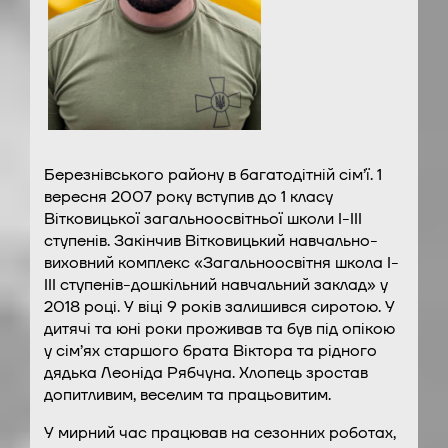
Березнівського району в багатодітній сім’ї. 1
вересня 2007 року вступив до 1 класу
Вітковицької загальноосвітньої школи І-ІІІ
ступенів. Закінчив Вітковицький навчально-
виховний комплекс «Загальноосвітня школа І-
ІІІ ступенів-дошкільний навчальний заклад» у
2018 році. У віці 9 років залишився сиротою. У
дитячі та юні роки проживав та був під опікою
у сім’ях старшого брата Віктора та рідного
дядька Леоніда Рябчуна. Хлопець зростав
допитливим, веселим та працьовитим.
У мирний час працював на сезонних роботах,