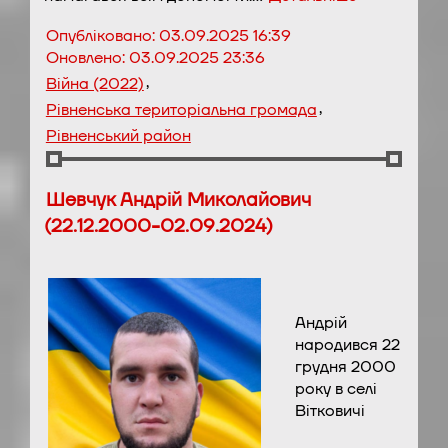
Опубліковано:
03.09.2025 16:39
Оновлено:
03.09.2025 23:36
,
Війна (2022)
,
Рівненська територіальна громада
Рівненський район
Шевчук Андрій Миколайович
(22.12.2000-02.09.2024)
Андрій
народився 22
грудня 2000
року в селі
Вітковичі