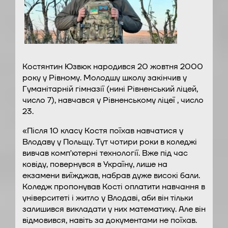
Костянтин Юзвюк народився 20 жовтня 2000
року у Рівному. Молодшу школу закінчив у
Гуманітарній гімназії (нині Рівненський ліцей,
число 7), навчався у Рівненському ліцеї , число
23.
«Після 10 класу Костя поїхав навчатися у
Влодаву у Польщу. Тут чотири роки в коледжі
вивчав компʼютерні технології. Вже під час
ковіду, повернувся в Україну, лише на
екзамени виїжджав, набрав дуже високі бали.
Коледж пропонував Кості оплатити навчання в
університеті і житло у Влодаві, аби він тільки
залишився викладати у них математику. Але він
відмовився, навіть за документами не поїхав.