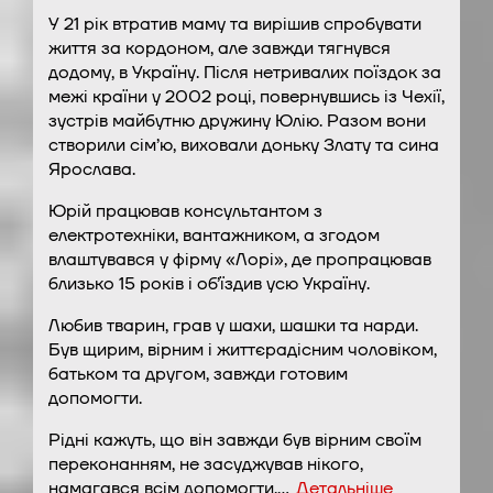
У 21 рік втратив маму та вирішив спробувати
життя за кордоном, але завжди тягнувся
додому, в Україну. Після нетривалих поїздок за
межі країни у 2002 році, повернувшись із Чехії,
зустрів майбутню дружину Юлію. Разом вони
створили сім’ю, виховали доньку Злату та сина
Ярослава.
Юрій працював консультантом з
електротехніки, вантажником, а згодом
влаштувався у фірму «Лорі», де пропрацював
близько 15 років і об’їздив усю Україну.
Любив тварин, грав у шахи, шашки та нарди.
Був щирим, вірним і життєрадісним чоловіком,
батьком та другом, завжди готовим
допомогти.
Рідні кажуть, що він завжди був вірним своїм
переконанням, не засуджував нікого,
намагався всім допомогти.…
Детальніше