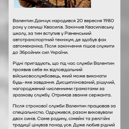
Валентин Данчук народився 20 вересня 1980
року у селищі Квасилів. Закінчив Квасилівську
школу, за тим вступив у Рівненський
автотранспортний технікум, де здобув фах
автомеханіка. Після закінчення пішов служити
до Збройних сил України.
Рідні пригадують, що під час служби Валентин
проявив себе як відповідальний
військовослужбовець, який може виконати
будь-яке завдання. Дисциплінований, рішучий,
нагороджений численними грамотами за
зразкову службу. Отримав звання сержанта.
Після строкової служби Валентин працював за
спеціальністю. Одружився, разом виховували
двох синів. Саме родину, сімейні та релігійні
традиції цінував понад усе. Дуже любив рідний