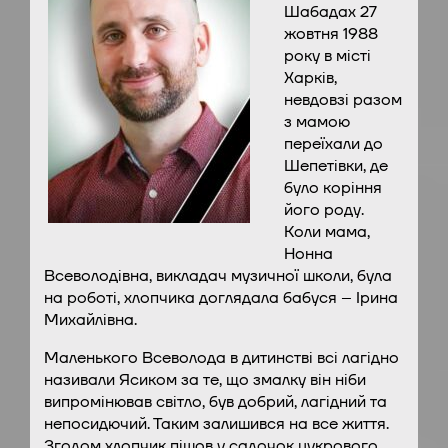
Шабадах 27
жовтня 1988
року в місті
Харків,
невдовзі разом
з мамою
переїхали до
Шепетівки, де
було коріння
його роду.
Коли мама,
Нонна
Всеволодівна, викладач музичної школи, була
на роботі, хлопчика доглядала бабуся – Ірина
Михайлівна.
Маленького Всеволода в дитинстві всі лагідно
називали Ясиком за те, що змалку він ніби
випромінював світло, був добрий, лагідний та
непосидючий. Таким залишився на все життя.
Згодом хлопчик пішов у садочок цукрового