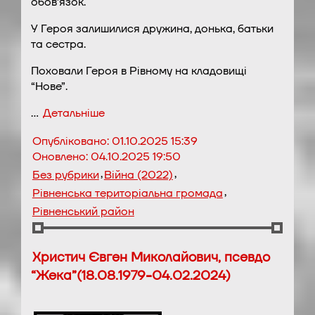
обов’язок.
У Героя залишилися дружина, донька, батьки
та сестра.
Поховали Героя в Рівному на кладовищі
“Нове”.
…
Детальніше
Опубліковано:
01.10.2025 15:39
Оновлено:
04.10.2025 19:50
,
,
Без рубрики
Війна (2022)
,
Рівненська територіальна громада
Рівненський район
Христич Євген Миколайович, псевдо
“Жека”(18.08.1979-04.02.2024)