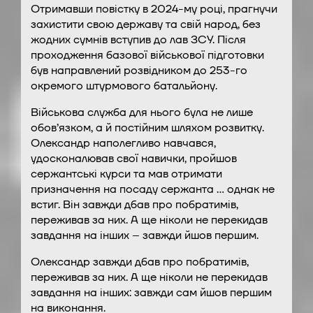
Отримавши повістку в 2024-му році, прагнучи
захистити свою державу та свій народ, без
жодних сумнів вступив до лав ЗСУ. Після
проходження базової військової підготовки
був направлений розвідником до 253-го
окремого штурмового батальйону.
Військова служба для нього була не лише
обов’язком, а й постійним шляхом розвитку.
Олександр наполегливо навчався,
удосконалював свої навички, пройшов
сержантські курси та мав отримати
призначення на посаду сержанта … однак не
встиг. Він завжди дбав про побратимів,
переживав за них. А ще ніколи не перекидав
завдання на інших – завжди йшов першим.
Олександр завжди дбав про побратимів,
переживав за них. А ще ніколи не перекидав
завдання на інших: завжди сам йшов першим
на виконання.