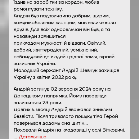
їздив на заробітки за кордон, любив
ремонтувати техніку.
Андрій був надзвичайно добрим, щирим,
комунікабельним хлопцем, мав велике коло
друзів. Для всіх односельчан він був, є та
назавжди залишиться
прикладом мужності й відваги. Світлий,
добрий, життєрадісний, усміхнений,
небайдужий до людей і рідної землі, вірний
захисник України.
Молодший сержант Андрій Шевчук захищав
Україну з квітня 2022 року.
Андрій загинув 02 вересня 2024 року на
Донецькому напрямку. Йому назавжди
залишиться 23 роки.
Довгих 4 місяці Андрій вважався зниклим
безвісти. Після тривалого пошуку тіла Герой
повернувся додому «на щиті»…
Поховали Андрія на кладовищі у селі Вітковичі.
…
Детальніше