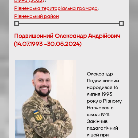
Війна (2022)
,
Рівненська територіальна громада
Рівненський район
Подвишенний Олександр Андрійович
(14.07.1993 -30.05.2024)
Олександр
Подвишенний
народився 14
липня 1993
року в Рівному
.
Навчався в
школі №11.
Закінчив
педагогічний
ліцей при