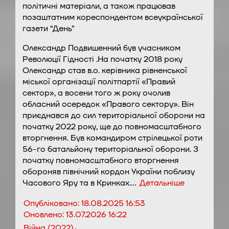
політичні матеріали, а також працював
позаштатним кореспондентом всеукраїнської
газети “День”
Олександр Подвишенний був учасником
Революції Гідності .На початку 2018 року
Олександр став в.о. керівника рівненської
міської організації політпартії «Правий
сектор», а восени того ж року очолив
обласний осередок «Правого сектору». Він
приєднався до сил територіальної оборони на
початку 2022 року, ще до повномасштабного
вторгнення. Був командиром стрілецької роти
56-го батальйону територіальної оборони. З
початку повномасштабного вторгнення
обороняв північний кордон України поблизу
Часового Яру та в Кринках.…
Детальніше
Опубліковано:
18.08.2025 16:53
Оновлено:
13.07.2026 16:22
,
Війна (2022)