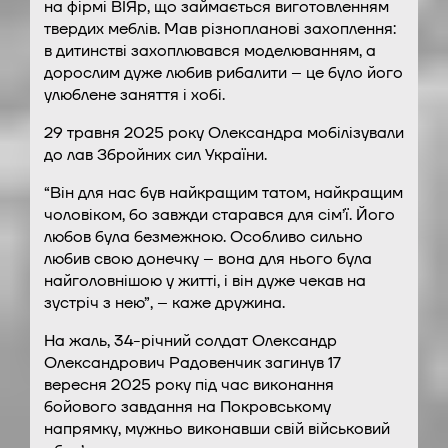
на фірмі ВІЯр, що займається виготовленням
твердих меблів. Мав різнопланові захоплення:
в дитинстві захоплювався моделюванням, а
дорослим дуже любив рибалити – це було його
улюблене заняття і хобі.
29 травня 2025 року Олександра мобілізували
до лав Збройних сил України.
“Він для нас був найкращим татом, найкращим
чоловіком, бо завжди старався для сім’ї. Його
любов була безмежною. Особливо сильно
любив свою донечку – вона для нього була
найголовнішою у житті, і він дуже чекав на
зустріч з нею”, – каже дружина.
На жаль, 34-річний солдат Олександр
Олександрович Радовенчик загинув 17
вересня 2025 року під час виконання
бойового завдання на Покровському
напрямку, мужньо виконавши свій військовий