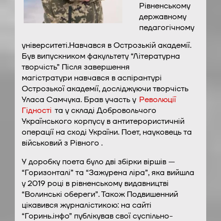
Рівненському
державному
педагогічному
університеті.Навчався в Острозькій академії.
Був випускником факультету “Літературна
творчість” Після завершення
магістратури навчався в аспірантурі
Острозької академії, досліджуючи творчість
Уласа Самчука. Брав участь у
Революції
Гідності
та у складі Добровольчого
Українського корпусу в антитерористичній
операції на сході України. Поет, науковець та
військовий з Рівного .
У доробку поета було дві збірки віршів —
“Горизонталі” та “Зажурена ліра”, яка вийшла
у 2019 році в рівненському видавництві
“Волинські обереги”. Також Подвишенний
цікавився журналістикою: на сайті
“Горинь.інфо” публікував свої суспільно-