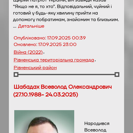
Щирий патріот України, він завжди казав
“Якщо не я, то хто”. Відповідальний, чуйний і
готовий у будь-яку хвилину прийти на
допомогу побратимам, знайомим та близьким.
…
Детальніше
Опубліковано:
17.09.2025 00:39
Оновлено:
17.09.2025 23:00
,
Війна (2022)
,
Рівненська територіальна громада
Рівненський район
Шабадах Всеволод Олександрович
(27.10.1988- 24.03.2025)
Народився
Всеволод