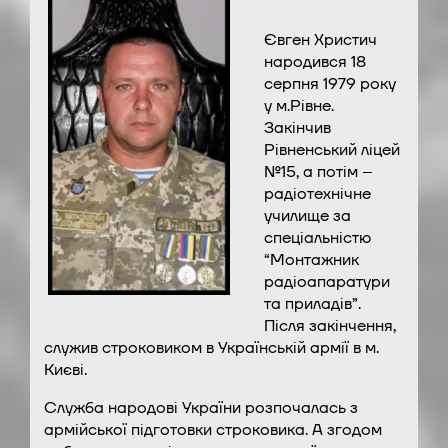
Євген Христич
народився 18
серпня 1979 року
у м.Рівне.
Закінчив
Рівненський ліцей
№15, а потім –
радіотехнічне
училище за
спеціальністю
“Монтажник
радіоапаратури
та приладів”.
Після закінчення,
служив строковиком в Українській армії в м.
Києві.
Служба народові України розпочалась з
армійської підготовки строковика. А згодом