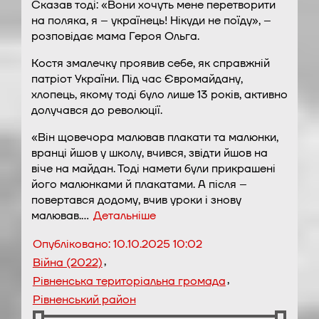
Сказав тоді: «Вони хочуть мене перетворити
на поляка, я – українець! Нікуди не поїду», –
розповідає мама Героя Ольга.
Костя змалечку проявив себе, як справжній
патріот України. Під час Євромайдану,
хлопець, якому тоді було лише 13 років, активно
долучався до революції.
«Він щовечора малював плакати та малюнки,
вранці йшов у школу, вчився, звідти йшов на
віче на майдан. Тоді намети були прикрашені
його малюнками й плакатами. А після –
повертався додому, вчив уроки і знову
малював.…
Детальніше
Опубліковано:
10.10.2025 10:02
,
Війна (2022)
,
Рівненська територіальна громада
Рівненський район