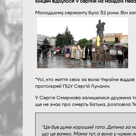
бійцем відбулося 9 серпня на майдані Неза
Молодшому сержанту було 32 роки. Він заг
“Усі, хто життя своє за волю України відда
протоієрей ПЦУ Сергій Лучанін.
У Сергія Смирнова залишилися дружина та
ще не знає про смерть батька, розповіла Те
“Це був дуже хороший тато. Дитина за ко
що це важко. Мама тут, а вона у чужих л