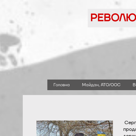
Перейти
до
РЕВОЛЮЦ
вмісту
Головна
Майдан, АТО/ООС
В
Серг
продо
держа