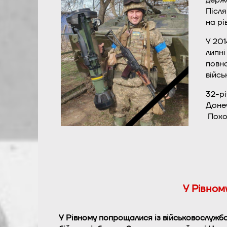
Після
на рі
У 201
липн
повно
війсь
32-рі
Донеч
Похов
У Рівном
У Рівному попрощалися із військовослужб