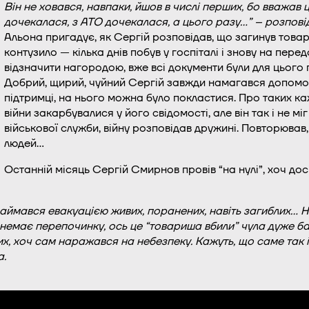
Він не ховався, навпаки, йшов в числі перших, бо вважав ц
дочекалася, з АТО дочекалася, а цього разу…” – розпові
Альона пригадує, як Сергій розповідав, що загинув товари
контузило — кілька днів побув у госпіталі і знову на пере
відзначити нагородою, вже всі документи були для цього г
Добрий, щирий, чуйний Сергій завжди намагався допомогт
підтримці, на нього можна було покластися. Про таких ка
війни закарбувалися у його свідомості, але він так і не м
військової служби, війну розповідав дружині. Повторював,
людей…
Останній місяць Сергій Смирнов провів “на нулі”, хоч до
 займався евакуацією живих, поранених, навіть загиблих… 
, немає перепочинку, ось це “товариша вбили” чула дуже баг
ших, хоч сам наражався на небезпеку. Кажуть, що саме так 
а.