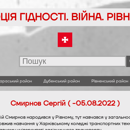
ІЯ ГІДНОСТІ. ВІЙНА. РІ
араський район
Дубенський район
Рівненський район
Смирнов Сергій ( -05.08.2022 )
ій Смирнов народився у Рівному, тут навчався у загальноо
вжив навчання у Харківському коледжі транспортних техно
вному університеті залізничного транспорту.