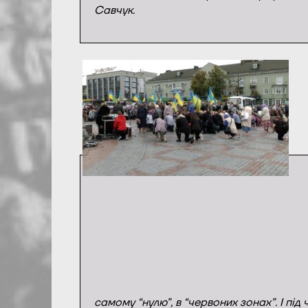
Савчук.
самому “нулю”, в “червоних зонах”. І пі