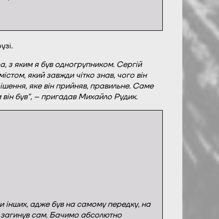
узі.
, з яким я був одногрупником. Сергій
стом, який завжди чітко знав, чого він
рішення, яке він прийняв, правильне. Саме
 він був”, – пригадав Михайло Рудик.
и інших, адже був на самому передку, на
ь, загинув сам. Бачимо абсолютно