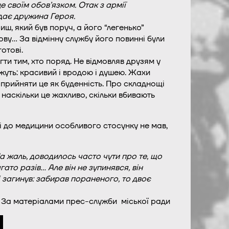
е своїм обов’язком. Отак з армії
дає дружина Героя.
ш, який був поруч, а його “легенько”
дову… За відмінну службу його повинні були
отові.
и тим, хто поряд. Не відмовляв друзям у
жуть: красивий і вродою і душею. Жахи
іг прийняти це як буденність. Про складнощі
 наскільки це жахливо, скільки вбивають
сі до медицини особливого стосунку не мав,
На жаль, доводилось часто чути про те, що
ато разів… Але він не зупинявся, він
і загинув: забирав пораненого, то двоє
За матеріалами прес-служби міської ради