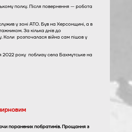
ському полку. Після повернення — робота
служив у зоні АТО. Був на Херсонщині, а в
нтажником.
За кілька днів до
. Коли розпочалася війна сам пішов у
 2022 року поблизу села Бахмутське на
Смирновим
уючи поранених побратимів. Прощання з