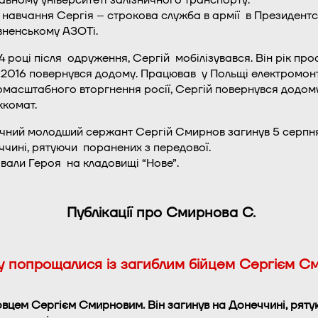
 навчання Сергія – строкова служба в армії в Президент
вненському АЗОТі.
4 році після одруження, Сергій мобілізувався. Він рік про
і 2016 повернувся додому. Працював у Польщі електромо
масштабного вторгнення росії, Сергій повернувся додому
ккомат.
чний молодший сержант Сергій Смирнов загинув 5 серпня
чині, рятуючи поранених з передової.
али Героя на кладовищі “Нове”.
Публікації про Смирнова С.
у попрощалися із загиблим бійцем Сергієм 
овцем Сергієм Смирновим. Він загинув на Донеччині, рят