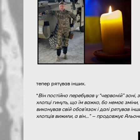
тепер рятував інших.
“
Він постійно перебував у “червоній” зоні,
хлопці гинуть, що їм важко, бо немає зміни
виконував свій обов’язок і далі рятував ін
хлопців вижили, а він…” – продовжує Альон