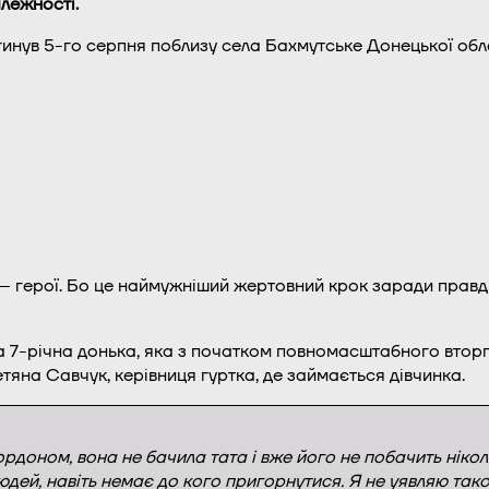
лежності.
инув 5-го серпня поблизу села Бахмутське Донецької обла
в – герої. Бо це наймужніший жертовний крок заради правди,
 7-річна донька, яка з початком повномасштабного втор
тяна Савчук, керівниця гуртка, де займається дівчинка.
рдоном, вона не бачила тата і вже його не побачить ніколи
юдей, навіть немає до кого пригорнутися. Я не уявляю тако