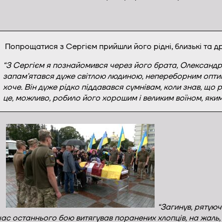
Попрощатися з Сергієм прийшли його рідні, близькі та др
“З Сергієм я познайомився через його брата, Олександра
запам’ятався дуже світлою людиною, непереборним оптимі
хоче. Він дуже рідко піддавався сумнівам, коли знав, що 
це, можливо, робило його хорошим і великим воїном, яким
“Загинув, рятуюч
д час останнього бою витягував поранених хлопців, на жал