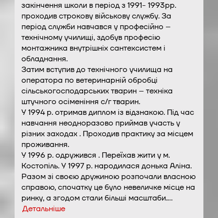
закінчення школи в період з 1991- 1993рр.
проходив строкову військову службу. За
період служби навчався у професійно –
технічному училищі, здобув професію
монтажника внутрішніх сантехсистем і
обладнання.
Затим вступив до технічного училища на
оператора по ветеринарній обробці
сільськогосподарських тварин – техніка
штучного осіменіння с/г тварин.
У 1994 р. отримав диплом із відзнакою. Під час
навчання неодноразово приймав участь у
різних заходах . Проходив практику за місцем
проживання.
У 1996 р. одружився . Переїхав жити у м.
Костопіль. У 1997 р. народилася донька Аліна.
Разом зі своєю дружиною розпочали власною
справою, спочатку це було невеличке місце на
ринку, а згодом стали більші масштаби.…
Детальніше