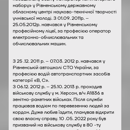
набору» у Рівненському державному
обласному центрі науково-технічної творчості
учнівської молоді. З 01.09. 2011р. –
25.05.2012р. навчався у Рівненському
професійному ліцеї, за професією оператор
електронно-обчислювальних та
обчислювальних машин.
З 25 .12. 2011 р. – 07.03. 2012 р. навчався у
Рівненській автошколі СТО України, за
професією водій автотранспортних засобів
категорії «В, С».
З 06.12. 2012 р. – 25.10. 2013 р. проходив
військову службу у м. Херсон, в/ч А1836 в
зенітно-ракетних військах. Після служби
працював водієм по перевезенню людей за
кордон. Дуже любив їздити, планував відкрити
свою власну справу. 10 .05. 2022 року був
призваний на військову службу в 80 -ту