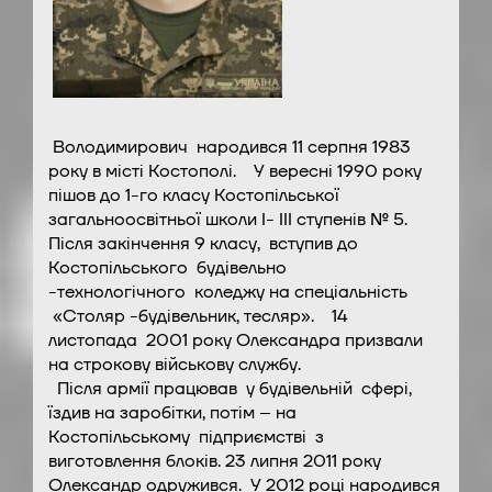
Володимирович народився 11 серпня 1983
року в місті Костополі. У вересні 1990 року
пішов до 1-го класу Костопільської
загальноосвітньої школи I- III ступенів № 5.
Після закінчення 9 класу, вступив до
Костопільського будівельно
-технологічного коледжу на спеціальність
«Столяр -будівельник, тесляр». 14
листопада 2001 року Олександра призвали
на строкову військову службу.
Після армії працював у будівельній сфері,
їздив на заробітки, потім – на
Костопільському підприємстві з
виготовлення блоків. 23 липня 2011 року
Олександр одружився. У 2012 році народився