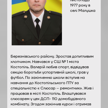
листопада
1977 року в
селі Малушка
Березнівського району. Зростав допитливим
хлопчиком. Навчався у СШ № 1 міста
Костопіль. Валерій любив спорт, відвідував
секцію боротьби успортивній школі, грав у
футбол. По закінченню школи вступив на
навчання до Костопільського ПТУ за
спеціальністю « Слюсар – ремонтник». Жив і
працював в місті Костопіль. Влаштувався
слюсарем у цех ДСП- 110 домобудівного
комбінату. Згодом закінчив курси і отримав