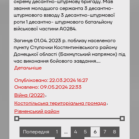
окрему десантно-штурмову бригаду. Мав
звання молодшого сержанта 3 десантно-
штурмового взводу 3 десантно-штурмової
роти 1 десантно- штурмового батальйону
військової частини А0284.
Загинув 01.04. 2023 р. поблизу населеного
пункту Ступочки Костянтинівського району
Донецької області (Бахмутський напрямок) під
час виконання бойового завдання.…
Детальніше
Опубліковано:
22.03.2024 16:27
Оновлено:
09.05.2024 22:33
,
Війна (2022)
,
Костопільська територіальна громада
Рівненський район
Попередня
1
…
4
5
6
7
8