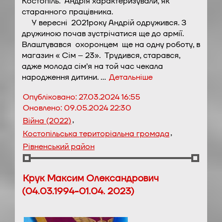
Костопіль. Андрія характеризували, як
старанного працівника.
У вересні 2021року Андрій одружився. З
дружиною почав зустрічатися ще до армії.
Влаштувався охоронцем ще на одну роботу, в
магазин « Сім – 23». Трудився, старався,
адже молода сім’я на той час чекала
народження дитини. …
Детальніше
Опубліковано:
27.03.2024 16:55
Оновлено:
09.05.2024 22:30
,
Війна (2022)
,
Костопільська територіальна громада
Рівненський район
Крук Максим Олександрович
(04.03.1994-01.04. 2023)