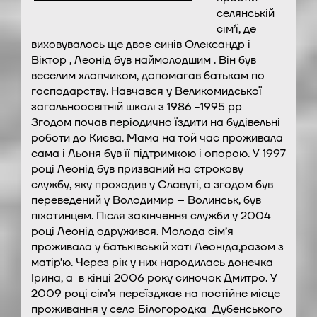
селянській
сім’ї, де
виховувалось ще двоє синів Олександр і
Віктор , Леонід був наймолодшим . Він був
веселим хлопчиком, допомагав батькам по
господарству. Навчався у Великомидської
загальноосвітній школі з 1986 -1995 рр
Згодом почав періодично їздити на будівельні
роботи до Києва. Мама на той час проживала
сама і Льоня був її підтримкою і опорою. У 1997
році Леонід був призваний на строкову
службу, яку проходив у Славуті, а згодом був
переведений у Володимир – Волинськ, був
піхотинцем. Після закінчення служби у 2004
році Леонід одружився. Молода сім’я
проживала у батьківській хаті Леоніда,разом з
матір’ю. Через рік у них народилась донечка
Ірина, а в кінці 2006 року синочок Дмитро. У
2009 році сім’я переїзджає на постійне місце
проживання у село Білогородка Дубенського