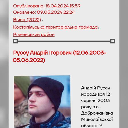
Опубліковано:
18.04.2024 15:59
Оновлено:
09.05.2024 22:24
,
Війна (2022)
,
Костопільська територіальна громада
Рівненський район
Руссу Андрій Ігорович (12.06.2003-
05.06.2022)
Андрій Руссу
народився 12
червня 2003
року в с.
Доброжанівка
Миколаївської
області. У