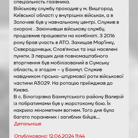
спеціальність газівника.
Військову службу проходив у м. Вишгород
Київської області у внутрішніх військах, а в
Золочеві був у навчальному центрі. Служив в
охороні . Закінчивши військову службу,
продовжив працювати на комбінаті. З 2016
року брав участь в АТО. Захищав Мар’їнку,
Сєвєродонецьк, Слов’янськ та інші населені
пункти. З перших днів повномаштабного
вторгнення був мобілізований в Сумську
область, а згодом – у Бахмут. Служив
навідником гірсько-штурмової роти військової
частини А3029. На ротацію приїжджав до
Києва.
В с. Білогорівка Бахмутського району Валерій
із побратимами був у жорстокому бою. Їх
накрило мінометним вогнем. Того дня було
багато поранених і загиблих бійців.…
Детальніше
Опубліковано:
12.06.2024 11:44