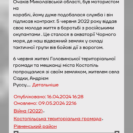
Очаків Миколаївській області, був мотористом
на
кораблі, йому дуже подобалася служба і він
підписав контракт. 5 червня 2022 року віддав
своє молоде життя в боротьбі з російськими
окупантами . Це сталося в акваторії Чорного
моря, де наш відважний земляк у складі
тактичної групи вів бойові дії з ворогом.
6 червня жителі Головинської територіальної
громади та мешканці міста Костопіль
попрощалися зі своїм земляком, жителем села
Садки, Андрієм
Руссу.…
Детальніше
Опубліковано:
16.04.2024 16:28
Оновлено:
09.05.2024 22:16
,
Війна (2022)
,
Костопільська територіальна громада
Рівненський район