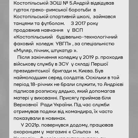
Костопільській ЗОШ № 5.Андрій відвідував
гурток греко-римської боротьби в
Костопільській спортивній школі, займався
танцями та футболом. З 2017 року
продовжив навчання у ВСП
«Костопільський будівельно-технологічний
фаховий коледж УВГП» , за спеціальністю
«Муляр, пічник, штукатур ».
Після закінчення коледжу у 2019 р. проходив
військову службу в ЗСУ у складі Першої
президентської бригади м. Києва. Був
наймолодшим серед солдатів. Оскільки в той
період 18-річних не брали служити, то Андрієві
підписав розписку дядько, який допомагав
матері у вихованні. Присягу приймав біля
Верховної Ради України. Під час служби
отримував подяки від командира, їх часто
показували в новинах.
У 2021р. повернувся додому, працював
охоронцем у магазині « Сільпо» м.