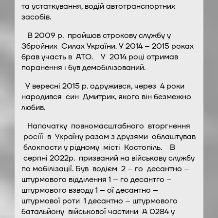
та устаткування, водій автотранспортних
засобів.
В 2009 р. пройшов строкову службу у
Збройних Силах України. У 2014 – 2015 роках
брав участь в АТО. У 2014 році отримав
поранення і був демобілізований.
У вересні 2015 р. одружився, через 4 роки
народився син Дмитрик, якого він безмежно
любив.
Напочатку повномасштабного вторгнення
росіїї в Україну разом з друзями облаштував
блокпости у рідному місті Костопіль. В
серпні 2022р. призваний на військову службу
по мобілізації. Був водієм 2 – го десантно –
штурмового відділення 1 – го десантго –
штурмового взводу 1 – ої десантно –
штурмової роти 1 десантно – штурмового
батальйону військової частини А 0284 у