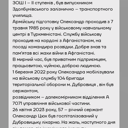
ЗОШ I – II ступенів , був випускником
Здолбунівського залізнично – транспортного
училища.
Армійську підготовку Олександр проходив з 7
травня 1985 року у військовому навчальному
центрі в Туркменістані. Службу військову
проходив на кордоні з Афганістаном, на
посаді командира розвідки. Добре знав та
пам’ятав всі жахи війни в Афганістані.
В мирний час, був приватним підприємцем,
працьовитою, чуйною, доброю людиною.
1 березня 2022 року Олександра мобілізували
на військову службу 104 бригади
територіальної оборони м. Дубровиця , він був
сержантом,
розвідником – далекомірником відділення А
7071 управління військової частини.
26 квітня 2023 року, 57 – річний сержант
Олександр Цюх був госпіталізований у
Дубровицьку лікарню. На жаль, наступного дня