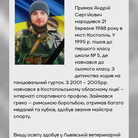
Примак Андрій
Сергійович
народився 21
березня 1988 року в
місті Костопіль. У
1995 р. пішов до
першого класу
школи № 5, де
навчався до
сьомого класу. З
дитинства ходив на
танцювальний гурток. З 2001 – 2005рр.
навчався в Костопільському обласному ліцеї –
інтернаті спортивного профілю. Займався
греко – римською боротьбою, отримав багато
медалей та кубків, здобув звання майстра
спорту.
Вищу освіту здобув у Львівській ветеринарній