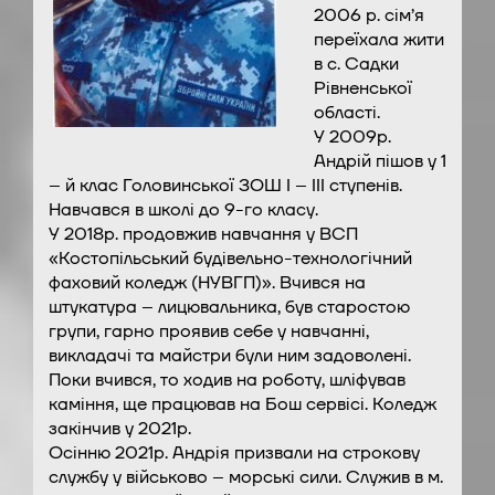
2006 р. сім’я
переїхала жити
в с. Садки
Рівненської
області.
У 2009р.
Андрій пішов у 1
– й клас Головинської ЗОШ I – III ступенів.
Навчався в школі до 9-го класу.
У 2018р. продовжив навчання у ВСП
«Костопільський будівельно-технологічний
фаховий коледж (НУВГП)». Вчився на
штукатура – лицювальника, був старостою
групи, гарно проявив себе у навчанні,
викладачі та майстри були ним задоволені.
Поки вчився, то ходив на роботу, шліфував
каміння, ще працював на Бош сервісі. Коледж
закінчив у 2021р.
Осінню 2021р. Андрія призвали на строкову
службу у військово – морські сили. Служив в м.