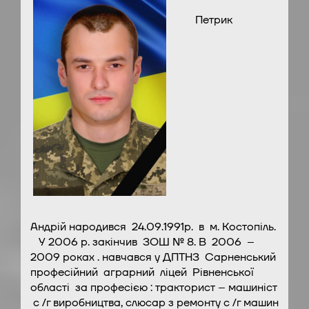
Петрик
Андрій народився 24.09.1991р. в м. Костопіль.
У 2006 р. закінчив ЗОШ № 8. В 2006 –
2009 роках . навчався у ДПТНЗ Сарненський
професійний аграрний ліцей Рівненської
області за професією : тракторист – машиніст
с /г виробництва, слюсар з ремонту с /г машин