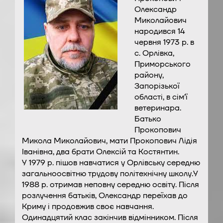
Олександр
Миколайович
народився 14
червня 1973 р. в
с. Орлівка,
Приморського
району,
Запорізької
області, в сім’ї
ветеринара.
Батько
Прокопович
Микола Миколайович, мати Прокопович Лідія
Іванівна, два брати Олексій та Костянтин.
У 1979 р. пішов навчатися у Орлівську середню
загальноосвітню трудову політехнічну школу.У
1988 р. отримав неповну середню освіту. Після
розлучення батьків, Олександр переїхав до
Криму і продовжив своє навчання.
Одинадцятий клас закінчив відмінником. Після