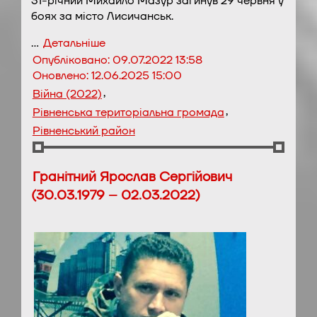
31-річний Михайло Мазур загинув 29 червня у
боях за місто Лисичанськ.
…
Детальніше
Опубліковано:
09.07.2022 13:58
Оновлено:
12.06.2025 15:00
,
Війна (2022)
,
Рівненська територіальна громада
Рівненський район
Гранітний Ярослав Сергійович
(30.03.1979 – 02.03.2022)