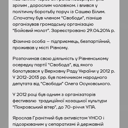
зрілим , дорослим чоловіком. і влився у
політичну боротьбу поруч із Сашею Білим.
.Спочатку був членом “Свободи”, пізніше
організував громадську організацію
“Бойовий молот”. Зареєстровано 29.04.2014 р.
Фізична особа – підприємець, безпартійний,
проживав у місті Рівному.
Розпочинав свою діяльність у Рівненському
осередку партії “Свобода”, від якого
балотувався у Верховну Раду України у 2012 р.
У 2012-2013 рр. був помічником народного
депутата від “Свободи” Олега Осуховського.
У 2012 році був одним з організаторів
фестивалю традиційної козацької культури
“Покровський вітер”, до 70-річчя УПА.
Ярослав Гранітний був активістом УНСО і
підозрюваним у сепаратизмі й державній