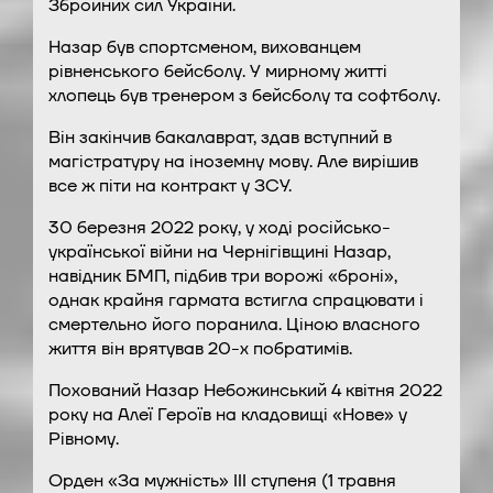
Збройних сил України.
Назар був спортсменом, вихованцем
рівненського бейсболу. У мирному житті
хлопець був тренером з бейсболу та софтболу.
Він закінчив бакалаврат, здав вступний в
магістратуру на іноземну мову. Але вирішив
все ж піти на контракт у ЗСУ.
30 березня 2022 року, у ході російсько-
української війни на Чернігівщині Назар,
навідник БМП, підбив три ворожі «броні»,
однак крайня гармата встигла спрацювати і
смертельно його поранила. Ціною власного
життя він врятував 20-х побратимів.
Похований Назар Небожинський 4 квітня 2022
року на Алеї Героїв на кладовищі «Нове» у
Рівному.
Орден «За мужність» III ступеня (1 травня