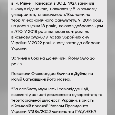
в м. Рівне. Навчався в ЗОШ №27, закінчив
школу з відзнакою, навчався у Львівському
університеті, спеціальность“Економічна
теорія” економічного факультету. У 2014 році ,
не досягнувши 18 років, воював добровольцем
в АТО. У 2018 році підписав контракт на
військову службу у лавах Збройних сил
України. У 2022 році знову встав до оборони
України.
Загинув у бою на Донеччині. Йому було 26
років.
Поховали Олександра Кулика
в Дубно
, на
малій батьківщині його матері.
“За особисту мужність і самовіддані дії,
виявлені у захисті державного суверенітету та
територіальної цілісності України, вірність
військовій присязі” Указом Президента
України №384/2022 лейтенанта ГУДАЧЕКА