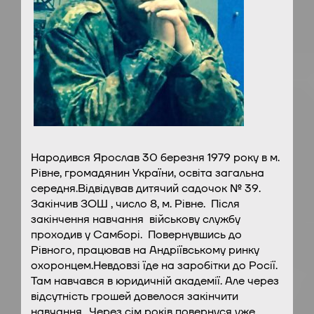
Народився Ярослав 30 березня 1979 року в м.
Рівне, громадянин України, освіта загальна
середня.Відвідував дитячий садочок № 39.
Закінчив ЗОШ , число 8, м. Рівне. Після
закінчення навчання військову службу
проходив у Самборі. Повернувшись до
Рівного, працював на Андріївському ринку
охоронцем.Невдовзі їде на заробітки до Росії.
Там навчався в юридичній академії. Але через
відсутність грошей довелося закінчити
навчання.. Через сім років повернуся уже