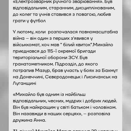
«Електрозварник ручного зварювання». Був
відповідальним, старанним, дисциплінованим,
до колег та учнів ставився з повагою, любив
грати у футбол
У лютому, коли розпочалася повномасштабна
війна – він один з перших з’явився у
військкомат, хоч мав ” білий квиток”.
Михайло
приєднався до 115-ї окремої бригади
територіальної оборони ЗСУ. Був
гранатометником. Підрозділ, до якого
потрапив Мазур, брав участь у боях за Бахмут
на Донеччині, Сєвєродонецьк і Лисичанськ на
Луганщині
«Михайло був одним із найбільш
відповідальних, чесних, мудрих і добрих людей.
Він був найкращим у світі батьком і чоловіком.
Він назавжди в наших серцях», – розповіла
дружина Анна.