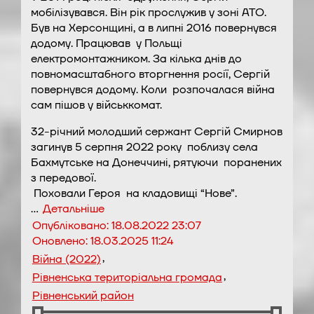
мобілізувався. Він рік прослужив у зоні АТО.
Був на Херсонщині, а в липні 2016 повернувся
додому. Працював у Польщі
електромонтажником.
За кілька днів до
повномасштабного вторгнення росії, Сергій
повернувся додому. Коли розпочалася війна
сам пішов у військкомат.
32-річний молодший сержант Сергій Смирнов
загинув 5 серпня 2022 року поблизу села
Бахмутське на Донеччині, рятуючи поранених
з передової.
Поховали Героя на кладовищі “Нове”.
…
Детальніше
Опубліковано:
18.08.2022 23:07
Оновлено:
18.03.2025 11:24
,
Війна (2022)
,
Рівненська територіальна громада
Рівненський район