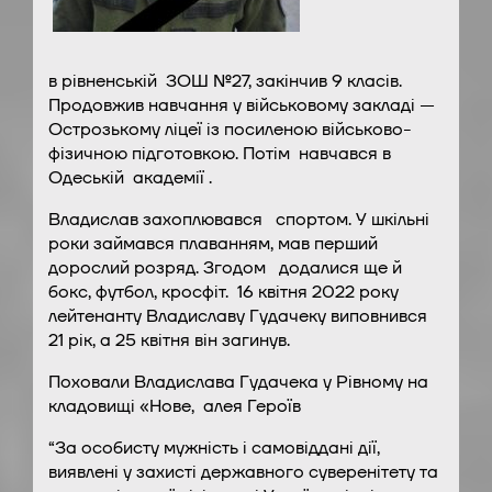
в рівненській ЗОШ №27, закінчив 9 класів.
Продовжив навчання у військовому закладі —
Острозькому ліцеї із посиленою військово-
фізичною підготовкою. Потім навчався в
Одеській академії .
Владислав захоплювався спортом. У шкільні
роки займався плаванням, мав перший
дорослий розряд. Згодом додалися ще й
бокс, футбол, кросфіт. 16 квітня 2022 року
лейтенанту Владиславу Гудачеку виповнився
21 рік, а 25 квітня він загинув.
Поховали Владислава Гудачека у Рівному на
кладовищі «Нове, алея Героїв
“За особисту мужність і самовіддані дії,
виявлені у захисті державного суверенітету та