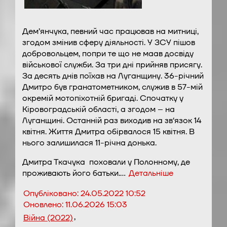
Дем’янчука, певний час працював на митниці,
згодом змінив сферу діяльності. У ЗСУ пішов
добровольцем, попри те що не маав досвіду
військової служби. За три дні прийняв присягу.
За десять днів поїхав на Луганщину. 36-річний
Дмитро був гранатометником, служив в 57-мій
окремій мотопіхотній бригаді. Спочатку у
Кіровоградській області, а згодом – на
Луганщині. Останній раз виходив на зв‘язок 14
квітня. Життя Дмитра обірвалося 15 квітня. В
нього залишилася 11-річна донька.
Дмитра Ткачука поховали у Полонному, де
проживають його батьки.…
Детальніше
Опубліковано:
24.05.2022 10:52
Оновлено:
11.06.2026 15:03
,
Війна (2022)