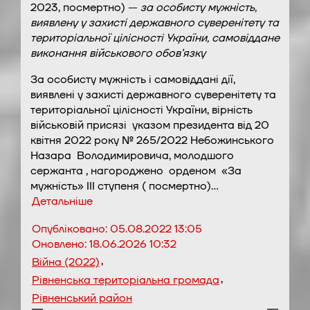
2023, посмертно) —
за особисту мужність,
виявлену у захисті державного суверенітету та
територіальної цілісності України, самовіддане
виконання військового обов’язку
За особисту мужність і самовіддані дії,
виявлені у захисті державного суверенітету та
територіальної цілісності України, вірність
військовій присязі указом президента
від 20
квітня 2022 року № 265/2022
Небожинського
Назара Володимировича, молодшого
сержанта , нагороджено орденом «За
мужність» III ступеня ( посмертно)…
Детальніше
Опубліковано:
05.08.2022 13:05
Оновлено:
18.06.2026 10:32
,
Війна (2022)
,
Рівненська територіальна громада
Рівненський район