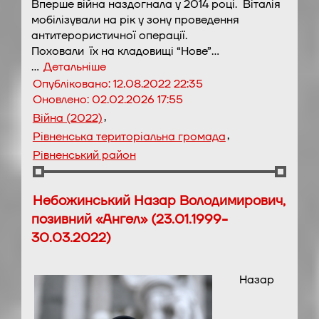
Вперше війна наздогнала у 2014 році. Віталія
мобілізували на рік у зону проведення
антитерористичної операції.
Поховали їх на кладовищі “Нове”…
…
Детальніше
Опубліковано:
12.08.2022 22:35
Оновлено:
02.02.2026 17:55
,
Війна (2022)
,
Рівненська територіальна громада
Рівненський район
Небожинський Назар Володимирович,
позивний «Ангел» (23.01.1999-
30.03.2022)
Назар