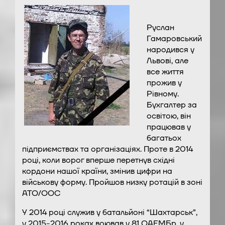
Руслан
Гамаровський
народився у
Львові, але
все життя
прожив у
Рівному.
Бухгалтер за
освітою, він
працював у
багатьох
підприємствах та організаціях. Проте в 2014
році, коли ворог вперше перетнув східні
кордони нашої країни, змінив цифри на
військову форму. Пройшов низку ротацій в зоні
АТО/ООС
У 2014 році служив у батальйоні “Шахтарськ”,
у 2015-2016 роках воював у 81 ОАЕМБр, у