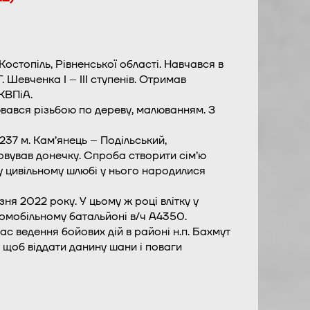
остопіль, Рівненської області. Навчався в
 Шевченка I – III ступенів. Отримав
КВПіА.
вався різьбою по дереву, малюванням. З
237 м. Кам’янець – Подільський,
овував донечку. Спроба створити сім’ю
у цивільному шлюбі у нього народилися
ня 2022 року. У цьому ж році влітку у
омобільному батальйоні в/ч А4350.
с ведення бойових дій в районі н.п. Бахмут
щоб віддати данину шани і поваги