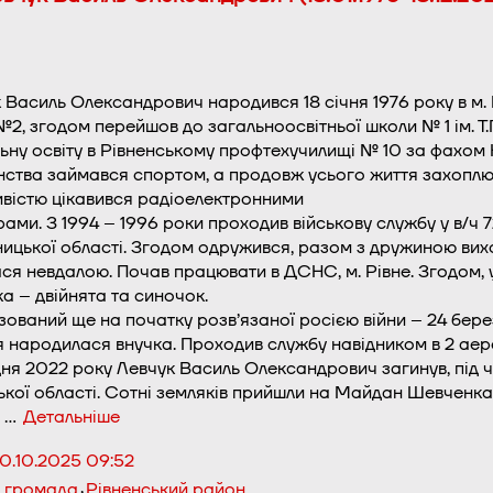
 Василь Олександрович народився 18 січня 1976 року в м. К
№2, згодом перейшов до загальноосвітньої школи № 1 ім. Т.Г.
ьну освіту в Рівненському профтехучилищі № 10 за фахом 
нства займався спортом, а продовж усього життя захоплю
вістю цікавився радіоелектронними
ами. З 1994 – 1996 роки проходив військову службу у в/ч 7
ицької області. Згодом одружився, разом з дружиною вих
ся невдалою. Почав працювати в ДСНС, м. Рівне. Згодом, 
ка – двійнята та синочок.
зований ще на початку розв’язаної росією війни – 24 берез
 народилася внучка. Проходив службу навідником в 2 аер
дня 2022 року Левчук Василь Олександрович загинув, під ча
кої області. Сотні земляків прийшли на Майдан Шевченка 
. …
Детальніше
10.10.2025 09:52
,
а громада
Рівненський район