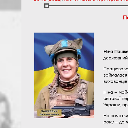
П
Ніна Пашк
державний і
Працювала 
займалася 
вихованців
Ніна – май
світової п
України, п
На початку
року – до 