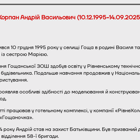
Корпан Андрій Васильович (10.12.1995-14.09.2025
вся 10 грудня 1995 року у селищі Гоща в родині Василя та
 із сестрою Марією.
ння Гощанської ЗОШ здобув освіту у Рівненському техніч
 будівельника. Подальше навчання продовжив у Національ
ристування.
роявляв особливі здібності до моделювання й конструюван
од.
ті працював у готельному комплексі, у компанії «РівнеХол
«Гощаночка».
4 року Андрій став на захист Батьківщини. Був призваний 
відділення 58-ї бригади.