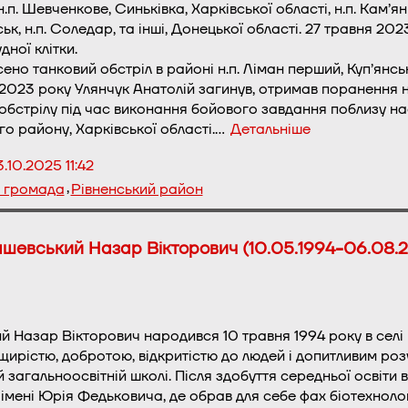
.п. Шевченкове, Синьківка, Харківської області, н.п. Кам’янка
к, н.п. Соледар, та інші, Донецької області. 27 травня 202
дної клітки.
ено танковий обстріл в районі н.п. Ліман перший, Куп’янськ
2023 року Улянчук Анатолій загинув, отримав поранення нес
обстрілу під час виконання бойового завдання поблизу н
го району, Харківської області.…
Детальніше
.10.2025 11:42
,
а громада
Рівненський район
шевський Назар Вікторович (10.05.1994-06.08.
 Назар Вікторович народився 10 травня 1994 року в селі
щирістю, добротою, відкритістю до людей і допитливим р
 загальноосвітній школі. Після здобуття середньої освіти
 імені Юрія Федьковича, де обрав для себе фах біотехноло