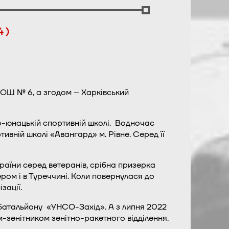
 )
 ЗОШ № 6, а згодом – Харківський
о-юнацькій спортивній школі. Водночас
ивній школі «Авангард» м. Рівне. Серед її
раїни серед ветеранів, срібна призерка
ром і в Туреччині. Коли повернулася до
зації.
батальйону «УНСО-Захід». А з липня 2022
-зенітником зенітно-ракетного відділення.