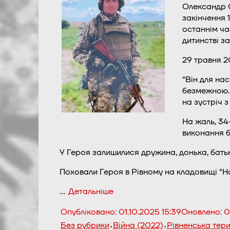
Олександр О
закінчення 
останнім ча
дитинстві з
29 травня 2
“Він для на
безмежною. 
на зустріч з
На жаль, 34
виконання б
У Героя залишилися дружина, донька, батьк
Поховали Героя в Рівному на кладовищі “Но
…
Детальніше
Опубліковано:
01.10.2025 15:39
Оновлено:
0
,
,
Без рубрики
Війна (2022)
Рівненська тер