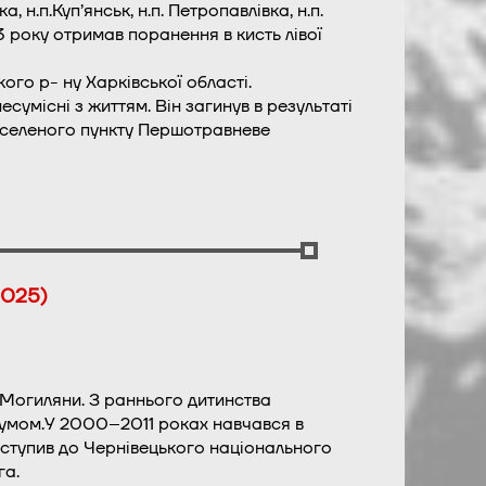
, н.п.Куп’янськ, н.п. Петропавлівка, н.п.
3 року отримав поранення в кисть лівої
ого р- ну Харківської області.
умісні з життям. Він загинув в результаті
аселеного пункту Першотравневе
2025)
 Могиляни. З раннього дитинства
озумом.У 2000–2011 роках навчався в
 вступив до Чернівецького національного
га.