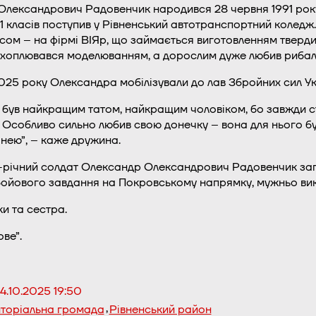
лександрович Радовенчик народився 28 червня 1991 року в
11 класів поступив у Рівненський автотранспортний коледж
сом – на фірмі ВІЯр, що займається виготовленням твердих
ахоплювався моделюванням, а дорослим дуже любив рибалит
025 року Олександра мобілізували до лав Збройних сил Ук
с був найкращим татом, найкращим чоловіком, бо завжди ст
Особливо сильно любив свою донечку – вона для нього була
 нею”, – каже дружина.
-річний солдат Олександр Олександрович Радовенчик заги
ойового завдання на Покровському напрямку, мужньо вико
и та сестра.
ве”.
4.10.2025 19:50
,
иторіальна громада
Рівненський район