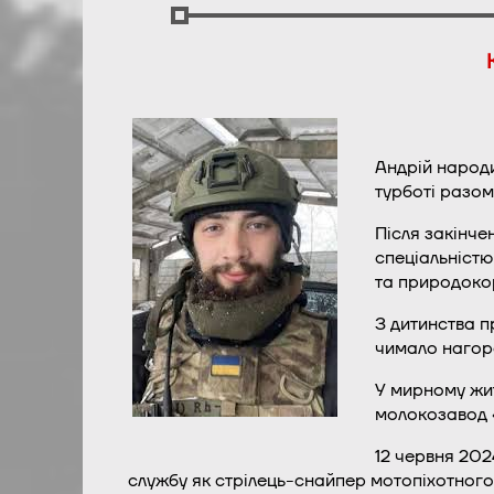
Андрій народи
турботі разом
Після закінче
спеціальністю
та природоко
З дитинства п
чимало нагор
У мирному жит
молокозавод 
12 червня 202
службу як стрілець-снайпер мотопіхотного 