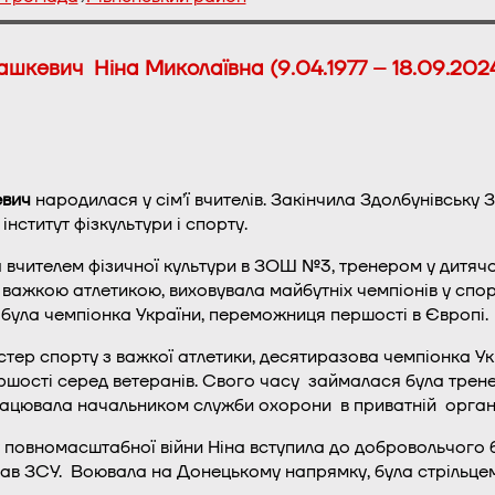
ашкевич Ніна Миколаївна (9.04.1977 – 18.09.2024
евич
народилася у сім’ї вчителів. Закінчила Здолбунівську
нститут фізкультури і спорту.
вчителем фізичної культури в ЗОШ №3, тренером у дитяч
важкою атлетикою, виховувала майбутніх чемпіонів у спорт
 була чемпіонка України, переможниця першості в Європі.
стер спорту з важкої атлетики, десятиразова чемпіонка Ук
ершості серед ветеранів. Свого часу займалася була трене
рацювала начальником служби охорони в приватній органі
 повномасштабної війни Ніна вступила до добровольчого 
лав ЗСУ. Воювала на Донецькому напрямку, була стрільцем