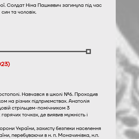
ої. Солдат Ніна Пашкевич загинула під час
син та чоловік.
023)
Костополі. Навчався в школі №6. Проходив
ом на різних підприємствах. Анатолія
довій стрільцем-помічником 3
гарячих точках, де виявив мужність і
борони України, захисту безпеки населення
їни, перебуваючи в н. п. Моначинівка, н.п.