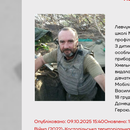
Левчук
школі 
профіл
З дити
особли
прибор
Хмельн
видала
дівчат
Мобілі
Василя
18 гру
Донець
Герою
Опубліковано:
09.10.2025 15:40
Оновлено:
,
Війна (2022)
Костопільська територіальн