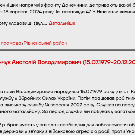
ечніших напрямків фронту Донеччини, де тривають важкі б
18 вересня 2024 року. Їй назавжди 47. У Ніни залишилися 
ому кладовищі (вул.…
Детальніше
,
а громада
Рівненський район
нчук Анатолій Володимирович (15.07.1979-20.12.2
атолій Володимирович народився 15.07.1979 року у місті 
лужбу у Збройних Силах України. Потім працював робітник
а військову службу 14 вересня 2022 року. Служив на пере
ного батальйону. За період служби він побував у багатьох 
 р. брав участь у заходах необхідних для забезпечення о
в держави у зв’язку з військовою агресією росії, проти Укра