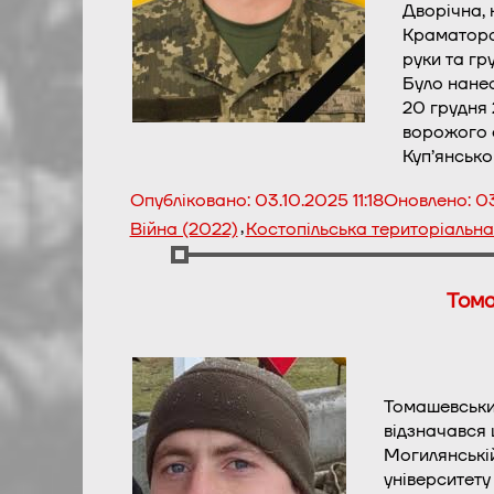
Дворічна, н
Краматорсь
руки та гру
Було нанес
20 грудня 
ворожого 
Куп’янсько
Опубліковано:
03.10.2025 11:18
Оновлено:
03
,
Війна (2022)
Костопільська територіальн
Тома
Томашевський
відзначався 
Могилянській
університету