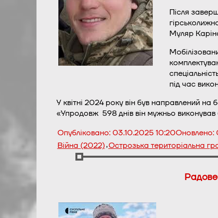
Після заверш
гірськолижно
Муляр Каріно
Мобілізовани
комплектуван
спеціальніст
під час вико
У квітні 2024 року він був направлений на 
«Упродовж 598 днів він мужньо виконував б
Опубліковано:
03.10.2025 10:20
Оновлено:
,
Війна (2022)
Острозька територіальна г
Радове