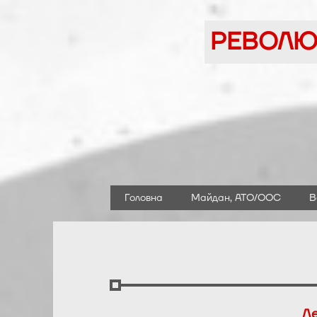
Перейти
до
РЕВОЛЮЦ
вмісту
Головна
Майдан, АТО/ООС
В
Ле