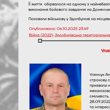
Її життя обірвалося на одному з найнебезп
виконання бойового завдання на Донеччині 
Поховали військову у Здолбунові на місцев
Опубліковано:
06.10.2025 23:49
,
Війна (2022)
Здолбунівська територіальн
Уля
Улянчук Ан
строкову с
призвали н
механізова
сміливість.
28.09.2022
та інтересі