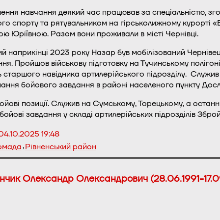
ення навчання деякий час працював за спеціальністю, зг
го спорту та рятувальником на гірськолижному курорті «
ю Юріївною. Разом вони проживали в місті Чернівці.
й наприкінці 2023 року Назар був мобілізований Черніве
ня. Пройшов військову підготовку на Тучинському полігоні
ь старшого навідника артилерійського підрозділу. Служив
нання бойового завдання в районі населеного пункту Досл
бойові позиції. Служив на Сумському, Торецькому, а остан
ойові завдання у складі артилерійських підрозділів Збро
04.10.2025 19:48
,
ромада
Рівненський район
нчик Олександр Олександрович (28.06.1991-17.0