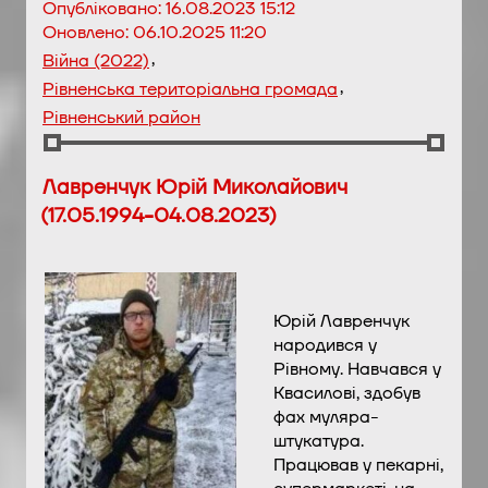
Опубліковано:
16.08.2023 15:12
Оновлено:
06.10.2025 11:20
,
Війна (2022)
,
Рівненська територіальна громада
Рівненський район
Лавренчук Юрій Миколайович
(17.05.1994-04.08.2023)
Юрій Лавренчук
народився у
Рівному. Навчався у
Квасилові, здобув
фах муляра-
штукатура.
Працював у пекарні,