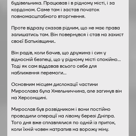
будівельника. Працював і в рідному місті, і за
кордоном. Саме там і застав початок
повномасштабного вторгнення.
Проте відразу сказав рідним, що не має права
залишатись там. Він повернувся і став на захист
своєї Батьківщини..
Він радів, коли бачив, що дружина і син у
відносній безпеці, що у рідному місті спокійно…
Тоді як сам віддавав всього себе для
наближення перемоги…
Основним місцем дислокації частини
Мирослава була Хмельниччина, але загинув він
на Херсонщині.
Мирослав був розвідником і вони постійно
проводили операції на лівому березі Дніпра.
Того дня вже сплавлялися по одній із приток,
коли їхній човен натрапив на ворожу міну.