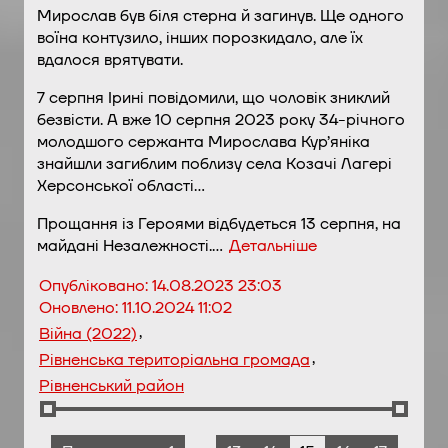
Мирослав був біля стерна й загинув. Ще одного
воїна контузило, інших порозкидало, але їх
вдалося врятувати.
7 серпня Ірині повідомили, що чоловік зниклий
безвісти. А вже 10 серпня 2023 року 34-річного
молодшого сержанта Мирослава Кур’яніка
знайшли загиблим поблизу села Козачі Лагері
Херсонської області…
Прощання із Героями відбудеться 13 серпня, на
майдані Незалежності.…
Детальніше
Опубліковано:
14.08.2023 23:03
Оновлено:
11.10.2024 11:02
,
Війна (2022)
,
Рівненська територіальна громада
Рівненський район