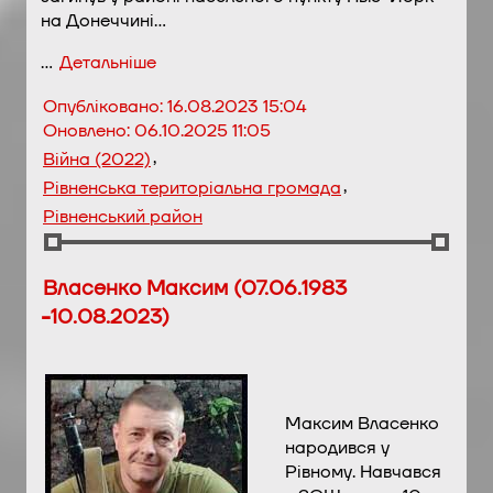
на Донеччині…
…
Детальніше
Опубліковано:
16.08.2023 15:04
Оновлено:
06.10.2025 11:05
,
Війна (2022)
,
Рівненська територіальна громада
Рівненський район
Власенко Максим (07.06.1983
-10.08.2023)
Максим Власенко
народився у
Рівному. Навчався