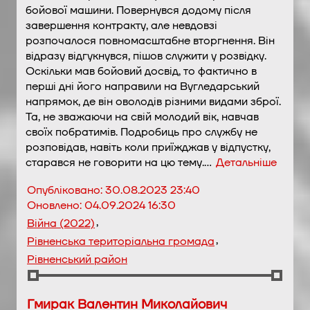
бойової машини. Повернувся додому після
завершення контракту, але невдовзі
розпочалося повномасштабне вторгнення. Він
відразу відгукнувся, пішов служити у розвідку.
Оскільки мав бойовий досвід, то фактично в
перші дні його направили на Вугледарський
напрямок, де він оволодів різними видами зброї.
Та, не зважаючи на свій молодий вік, навчав
своїх побратимів. Подробиць про службу не
розповідав, навіть коли приїжджав у відпустку,
старався не говорити на цю тему.…
Детальніше
Опубліковано:
30.08.2023 23:40
Оновлено:
04.09.2024 16:30
,
Війна (2022)
,
Рівненська територіальна громада
Рівненський район
Гмирак Валентин Миколайович