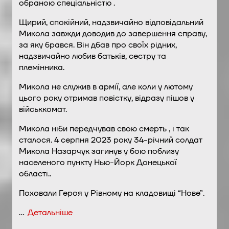
обраною спеціальністю .
Щирий, спокійний, надзвичайно відповідальний
Микола завжди доводив до завершення справу,
за яку брався. Він дбав про своїх рідних,
надзвичайно любив батьків, сестру та
племінника.
Микола не служив в армії, але коли у лютому
цього року отримав повістку, відразу пішов у
військкомат.
Микола ніби передчував свою смерть , і так
сталося. 4 серпня 2023 року 34-річний солдат
Микола Назарчук загинув у бою поблизу
населеного пункту Нью-Йорк Донецької
області..
Поховали Героя у Рівному на кладовищі “Нове”.
…
Детальніше