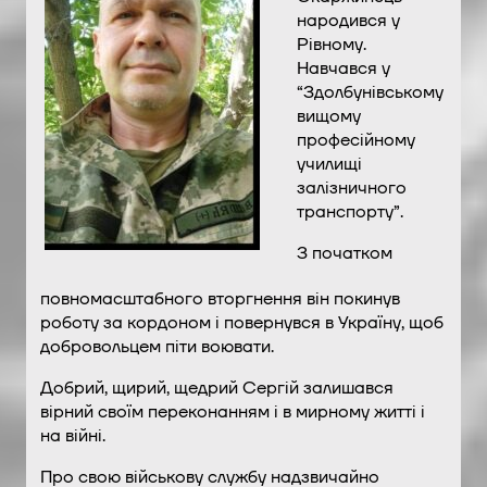
народився у
Рівному.
Навчався у
“Здолбунівському
вищому
професійному
училищі
залізничного
транспорту”.
З початком
повномасштабного вторгнення він покинув
роботу за кордоном і повернувся в Україну, щоб
добровольцем піти воювати.
Добрий, щирий, щедрий Сергій залишався
вірний своїм переконанням і в мирному житті і
на війні.
Про свою військову службу надзвичайно