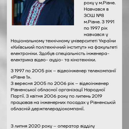
року у м.Рівне.
Навчався в
ЗОШ №8
м.Рівне. З 1991
по 1997 рік
навчався у
Національному технічному університеті України
«Київський політехнічний інститут» на факультеті
електроніки. Здобув спеціальність інженера-
електрика відео- аудіо- та кінотехніки.
З 1997 по 2005 рік – відеоінженер телекомпанії
«Рівне 1».
З вересня 2005 по 2006 рік – відеоінженер
Рівненської обласної організації Народної
Партії. З квітня 2006 року по липень 2019
працював на інженерних посадах у Рівненській
обласній держтелерадіокомпанії.
З липня 2020 року – оператор відділу