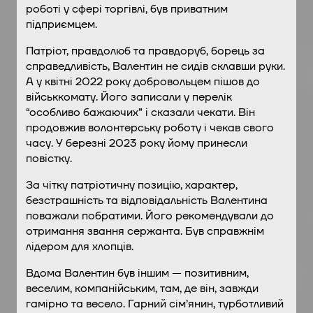
роботі у сфері торгівлі, був приватним
підприємцем.
Патріот, правдолюб та правдоруб, борець за
справедливість, Валентин не сидів склавши руки.
А у квітні 2022 року добровольцем пішов до
військкомату. Його записали у перелік
“особливо бажаючих” і сказали чекати. Він
продовжив волонтерську роботу і чекав свого
часу. У березні 2023 року йому принесли
повістку.
За чітку патріотичну позицію, характер,
безстрашність та відповідальність Валентина
поважали побратими. Його рекомендували до
отримання звання сержанта. Був справжнім
лідером для хлопців.
Вдома Валентин був іншим — позитивним,
веселим, компанійським, там, де він, завжди
гамірно та весело. Гарний сім’янин, турботливий