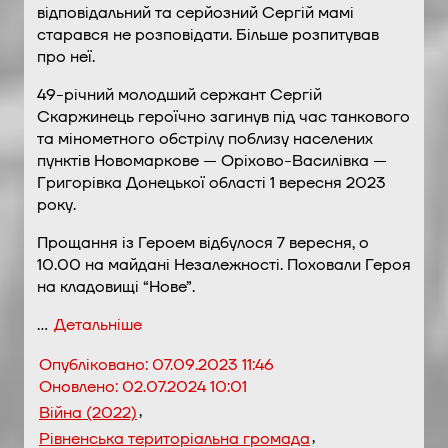
відповідальний та серйозний Сергій мамі
старався не розповідати. Більше розпитував
про неї.
49-річний молодший сержант Сергій
Скаржинець героїчно загинув під час танкового
та мінометного обстрілу поблизу населених
пунктів Новомаркове — Оріхово-Василівка —
Григорівка Донецької області 1 вересня 2023
року.
Прощання із Героем відбулося 7 вересня, о
10.00 на майдані Незалежності. Поховали Героя
на кладовищі “Нове”.
…
Детальніше
Опубліковано:
07.09.2023 11:46
Оновлено:
02.07.2024 10:01
,
Війна (2022)
,
Рівненська територіальна громада