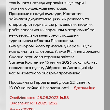
технічного нагляду управління культури і
туризму облдержадміністрації.
Працюючи в галузі культури, Костянтин
займався диджиталізацією. Як режисер та
оператор створив цілий ряд цікавих творчих
робіт, присвячених перлинам матеріальної та
нематеріальної культурної спадщини,
туристичним об’єктам Рівненщини.
Був донором. Його призвали у березні, були
навчання та підготовка. А вже 19 липня дружина
Оксана отримала страшну звістку.
Загинув Костянтин 16 липня 2023 року поблизу
населеного пункту Діброва на Луганщині під
час мінометного обстрілу противника.
Прощання із Героями відбулося 22 липня, о
10.00 на майдані Незалежності.…
Детальніше
Опубліковано:
28.08.2023 14:58
Оновлено:
13.11.2025 12:52
,
Війна (2022)