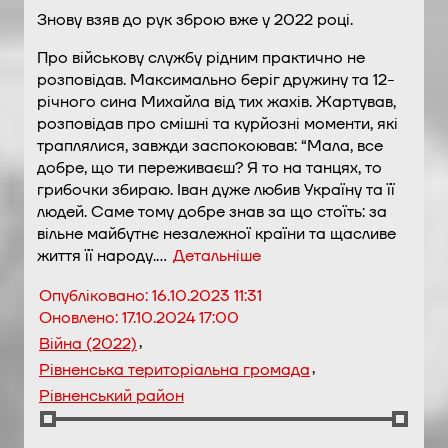
Знову взяв до рук зброю вже у 2022 році.
Про військову службу рідним практично не
розповідав. Максимально беріг дружину та 12-
річного сина Михайла від тих жахів. Жартував,
розповідав про смішні та курйозні моменти, які
траплялися, завжди заспокоював: “Мала, все
добре, що ти переживаєш? Я то на танцях, то
грибочки збираю. Іван дуже любив Україну та її
людей. Саме тому добре знав за що стоїть: за
вільне майбутнє незалежної країни та щасливе
життя її народу.…
Детальніше
Опубліковано:
16.10.2023 11:31
Оновлено:
17.10.2024 17:00
,
Війна (2022)
,
Рівненська територіальна громада
Рівненський район