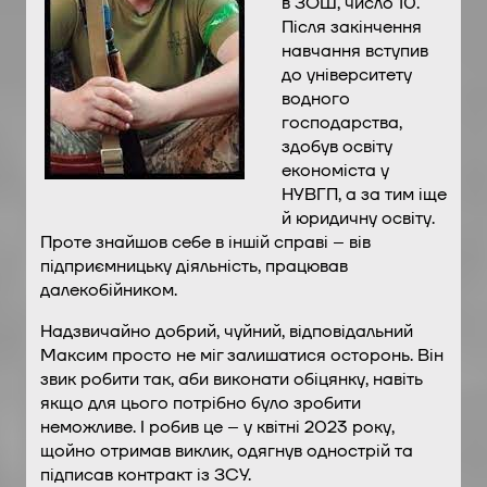
в ЗОШ, число 10.
Після закінчення
навчання вступив
до університету
водного
господарства,
здобув освіту
економіста у
НУВГП, а за тим іще
й юридичну освіту.
Проте знайшов себе в іншій справі – вів
підприємницьку діяльність, працював
далекобійником.
Надзвичайно добрий, чуйний, відповідальний
Максим просто не міг залишатися осторонь. Він
звик робити так, аби виконати обіцянку, навіть
якщо для цього потрібно було зробити
неможливе. І робив це – у квітні 2023 року,
щойно отримав виклик, одягнув однострій та
підписав контракт із ЗСУ.