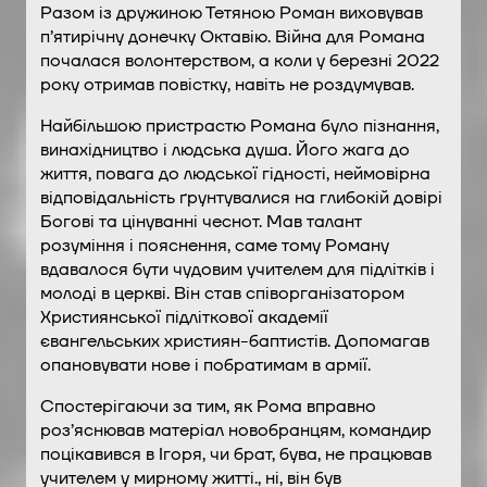
Разом із дружиною Тетяною Роман виховував
п’ятирічну донечку Октавію. Війна для Романа
почалася волонтерством, а коли у березні 2022
року отримав повістку, навіть не роздумував.
Найбільшою пристрастю Романа було пізнання,
винахідництво і людська душа. Його жага до
життя, повага до людської гідності, неймовірна
відповідальність ґрунтувалися на глибокій довірі
Богові та цінуванні чеснот. Мав талант
розуміння і пояснення, саме тому Роману
вдавалося бути чудовим учителем для підлітків і
молоді в церкві. Він став співорганізатором
Християнської підліткової академії
євангельських християн-баптистів. Допомагав
опановувати нове і побратимам в армії.
Спостерігаючи за тим, як Рома вправно
роз’яснював матеріал новобранцям, командир
поцікавився в Ігоря, чи брат, бува, не працював
учителем у мирному житті., ні, він був