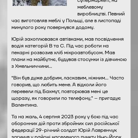
супермаркеті, на
меблевому
виробництві. Певний
час виготовляв меблі у Польщі, але в листопаді
минулого року повернувся додому.
Юрій захоплювався автівками, мав посвідчення
водія категорій В та С. Під час роботи на
пекарні розвозив хліб мікроавтобусом. Мав
плани на майбутнє, будував стосунки із дівчиною
з Хмельниччини…
“Він був дуже добрим, ласкавим, ніжним… Часто
говорив, що любить мене. А відколи його
перевели під Бахмут, повторював мені це
щоразу, як говорили по телефону,” – пригадує
Валентина.
Та на жаль, 4 серпня 2023 року у бою під час
оборонних дій проти збройних сил російської
федерації 29-річний солдат Юрій Лавренчук
загинув у районі населеного пункту Нью-Йорк