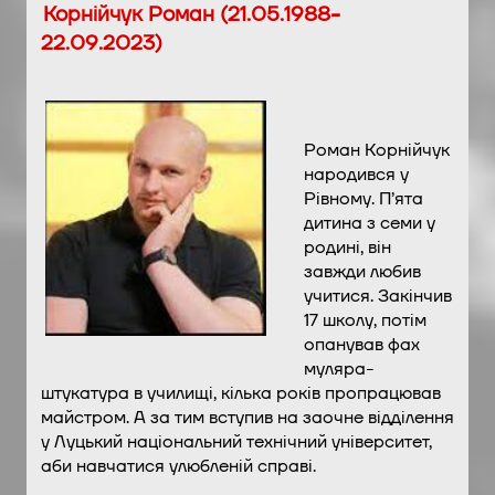
Корнійчук Роман (21.05.1988-
22.09.2023)
Роман Корнійчук
народився у
Рівному. П’ята
дитина з семи у
родині, він
завжди любив
учитися. Закінчив
17 школу, потім
опанував фах
муляра-
штукатура в училищі, кілька років пропрацював
майстром. А за тим вступив на заочне відділення
у Луцький національний технічний університет,
аби навчатися улюбленій справі.