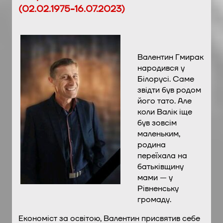
(02.02.1975-16.07.2023)
Валентин Гмирак
народився у
Білорусі. Саме
звідти був родом
його тато. Але
коли Валік іще
був зовсім
маленьким,
родина
переїхала на
батьківщину
мами — у
Рівненську
громаду.
Економіст за освітою, Валентин присвятив себе