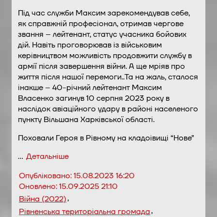
Під час служби Максим зарекомендував себе,
як справжній професіонал, отримав чергове
звання – лейтенант, статус учасника бойових
дій. Навіть проговорював із військовим
керівництвом можливість продовжити службу в
армії після завершення війни. А ще мріяв про
життя після нашої перемоги..Та на жаль, сталося
інакше – 40-річний лейтенант Максим
Власенко загинув 10 серпня 2023 року в
наслідок авіаційного удару в районі населеного
пункту Вільшана Харківської області.
Поховали Героя в Рівному на кладоівищі “Нове”
…
Детальніше
Опубліковано:
15.08.2023 16:20
Оновлено:
15.09.2025 21:10
,
Війна (2022)
,
Рівненська територіальна громада