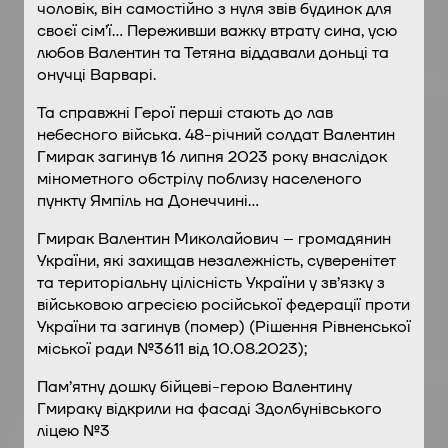
чоловік, він самостійно з нуля звів будинок для
своєї сім’ї… Переживши важку втрату сина, усю
любов Валентин та Тетяна віддавали доньці та
онучці Варварі.
Та справжні Герої перші стають до лав
небесного війська. 48-річний солдат Валентин
Гмирак загинув 16 липня 2023 року внаслідок
мінометного обстрілу поблизу населеного
пункту Ямпіль на Донеччині…
Гмирак Валентин Миколайович – громадянин
України, які захищав незалежність, суверенітет
та територіальну цілісність України у зв’язку з
військовою агресією російської федерації проти
України та загинув (помер) (Рішення Рівненської
міської ради №3611 від 10.08.2023);
Пам’ятну дошку бійцеві-герою Валентину
Гмираку відкрили на фасаді Здолбунівського
ліцею №3