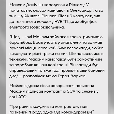
Максим Данічкін народився у Рівному. У
початкових класах навчався в Олександрії, а за
тим – у 24 школі Рівного. Після 9 класу вступив
до технічного коледжу НУВГП, де здобув фах
електрогазозварювальника.
“Ще у школі Максим займався греко-римською
боротьбою. Брав участь у змаганнях та займав
призові місця. Його хобі були велосипеди, любив
виконувати різні трюки на них. Ще навчаючись в
технікумі, Максим намагався бути самостійним
та заробляв кишенькові гроші. Він завжди був
справедливим та вже тоді проявляв свій бойовий
дух,” – розповідає мама Героя Лариса.
Майже відразу після завершення навчання
Максим підписав контракт із ЗСУ та служив у
зоні АТО.
“Три роки відслужив за контрактом, мав
позивний “Град”, адже був командиром цієї