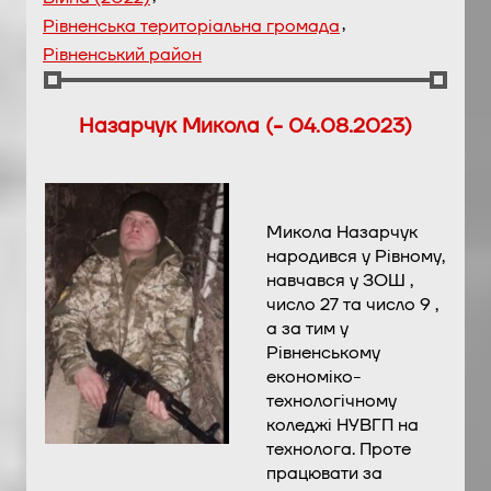
,
Рівненська територіальна громада
Рівненський район
Назарчук Микола (- 04.08.2023)
Микола Назарчук
народився у Рівному,
навчався у ЗОШ ,
число 27 та число 9 ,
а за тим у
Рівненському
економіко-
технологічному
коледжі НУВГП на
технолога. Проте
працювати за