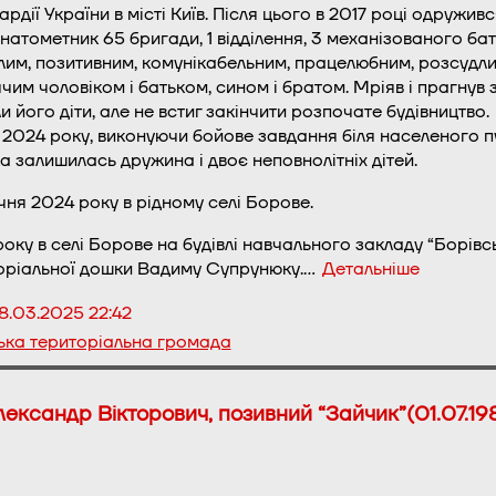
ардії України в місті Київ. Після цього в 2017 році одружив
натометник 65 бригади, 1 відділення, 3 механізованого бат
им, позитивним, комунікабельним, працелюбним, розсудливи
чим чоловіком і батьком, сином і братом. Мріяв і прагнув зб
и його діти, але не встиг закінчити розпочате будівництво.
 2024 року, виконуючи бойове завдання біля населеного п
ка залишилась дружина і двоє неповнолітніх дітей.
чня 2024 року в рідному селі Борове.
року в селі Борове на будівлі навчального закладу “Борівсь
оріальної дошки Вадиму Супрунюку.…
Детальніше
8.03.2025 22:42
ька територіальна громада
ександр Вікторович, позивний “Зайчик”(01.07.19