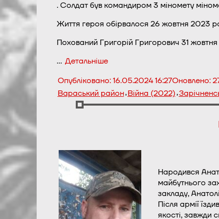
. Солдат був командиром 3 міномету міноме
Життя героя обірвалося 26 жовтня 2023 ро
Похований Григорій Григорович 31 жовтня 2
…
Детальніше
Опубліковано:
16.05.2024 16:27
Оновлено:
2
,
,
Вараський район
Війна (2022)
Зарічненс
Народився Анато
майбутнього зах
закладу, Анатолі
Після армії їзд
якості, завжди с