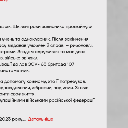
ишляк. Шкільні роки захисника промайнули
 учень та однокласник. Після закінчення
су віддавав улюбленій справі – риболовлі.
естрами. Згодом одружився та мав двох
 війська зв`язку.
ізації до лав ЗСУ- 63 бригада 107
ранатометник.
 допомогу кожному, хто її потребував.
дповідальний, зібраний, надійний. Зі слів
рити своє життя.
купаційними військами російської федерації
 2023 року.…
Детальніше