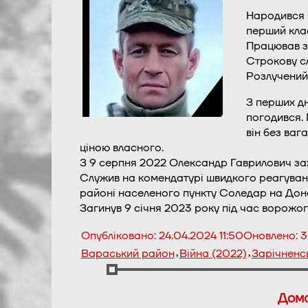
Народився О
перший клас
Працював з
Строкову с
Розлучений,
З перших дн
погодився. 
він без ваг
ціною власного.
З 9 серпня 2022 Олександр Гаврилович за
Служив на комендатурі швидкого реагування
районі населеного пункту Соледар на Донеч
Загинув 9 січня 2023 року під час ворожог
Опубліковано:
24.04.2024 11:50
Оновлено:
3
,
,
Вараський район
Війна (2022)
Зарічненс
Дома