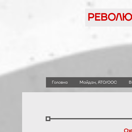
Перейти
до
РЕВОЛЮЦ
вмісту
Головна
Майдан, АТО/ООС
В
Ох