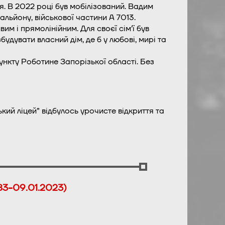
ся. В 2022 році був мобілізований. Вадим
альйону, військової частини А 7013.
м і прямолінійним. Для своєї сім’ї був
удувати власний дім, де б у любові, мирі та
ункту Роботине Запорізької області. Без
кий ліцей” відбулось урочисте відкриття та
83-09.01.2023)