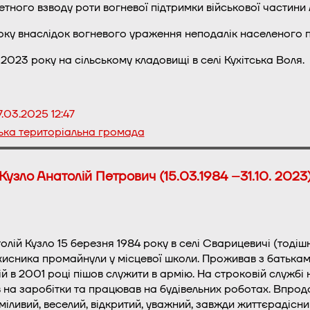
тного взводу роти вогневої підтримки військової частини 
ку внаслідок вогневого ураження неподалік населеного пу
023 року на сільському кладовищі в селі Кухітська Воля.
7.03.2025 12:47
ька територіальна громада
Кузло Анатолій Петрович (15.03.1984 –31.10. 2023
лій Кузло 15 березня 1984 року в селі Сварицевичі (тоді
исника промайнули у місцевої школи. Проживав з батьками
й в 2001 році пішов служити в армію. На строковій службі н
ив на заробітки та працював на будівельних роботах. Впрод
міливий, веселий, відкритий, уважний, завжди життєрадісни