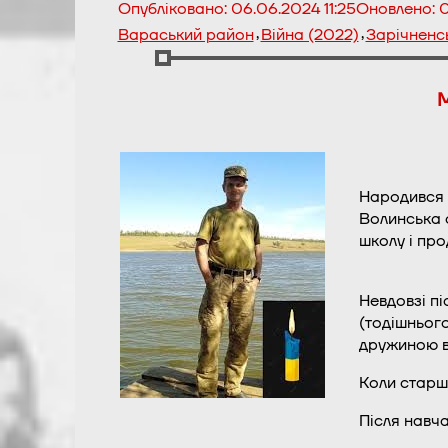
Опубліковано:
06.06.2024 11:25
Оновлено:
0
,
,
Вараський район
Війна (2022)
Зарічненс
М
Народився Г
Волинська о
школу і про
Невдовзі пі
(тодішнього
дружиною ви
Коли старшо
Після навч