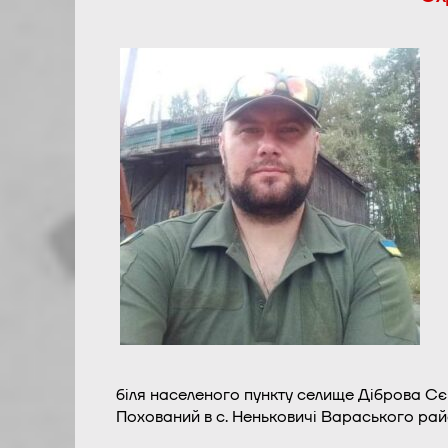
біля населеного пункту селище Діброва Сє
Похований в с. Неньковичі Вараського рай