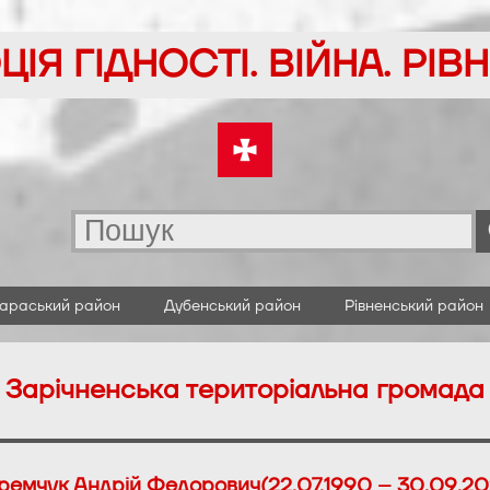
ІЯ ГІДНОСТІ. ВІЙНА. РІ
араський район
Дубенський район
Рівненський район
Зарічненська територіальна громада
ремчук Андрій Федорович(22.07.1990 – 30.09.20