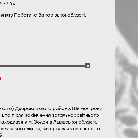
А 4447.
нкту Роботине Запорізької області.
)
шнього) Дубровицького району. Шкільні роки
, та після закінчення загальноосвітнього
аходився у м. Золочів Львівської області.
овж всього життя, він проявляв свої хороші
й.