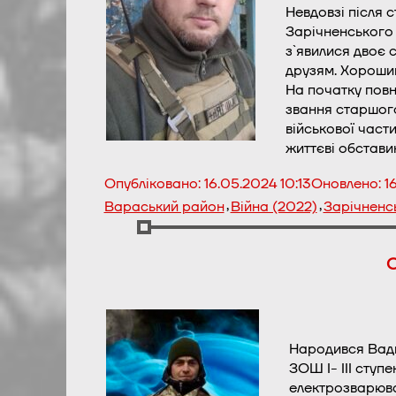
Невдовзі після 
Зарічненського 
з`явилися двоє с
друзям. Хороший
На початку повн
звання старшого
військової част
життєві обстави
Опубліковано:
16.05.2024 10:13
Оновлено:
1
,
,
Вараський район
Війна (2022)
Зарічненс
С
Народився Вадим
ЗОШ І- ІІІ ступ
електрозварюва