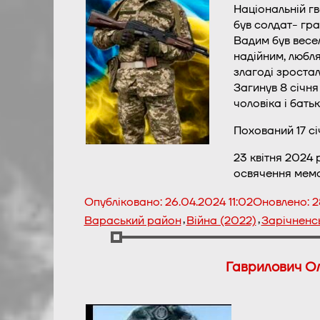
Національній гв
був солдат- гра
Вадим був весел
надійним, любля
злагоді зростал
Загинув 8 січня
чоловіка і бать
Похований 17 сі
23 квітня 2024 
освячення мем
Опубліковано:
26.04.2024 11:02
Оновлено:
2
,
,
Вараський район
Війна (2022)
Зарічненс
Гаврилович Ол