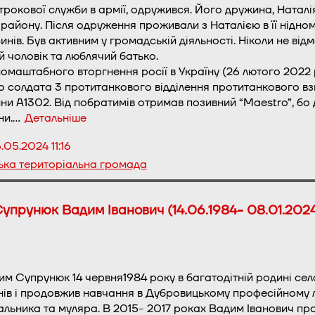
строкової служби в армії, одружився. Його дружина, Наталія
району. Після одруження проживали з Наталією в її нідно
инів. Був активним у громадській діяльності. Ніколи не ві
 чоловік та люблячий батько.
омаштабного вторгнення росії в Україну (26 лютого 2022 
 солдата 3 протитанкового відділення протитанкового вз
ини А1302. Від побратимів отримав позивний “Maestro”, бо д
ни.…
Детальніше
6.05.2024 11:16
ька територіальна громада
упрунюк Вадим Іванович (14.06.1984- 08.01.202
 Супрунюк 14 червня1984 року в багатодітній родині села
енів і продовжив навчання в Дубровицькому професійному 
льника та муляра. В 2015- 2017 роках Вадим Іванович про