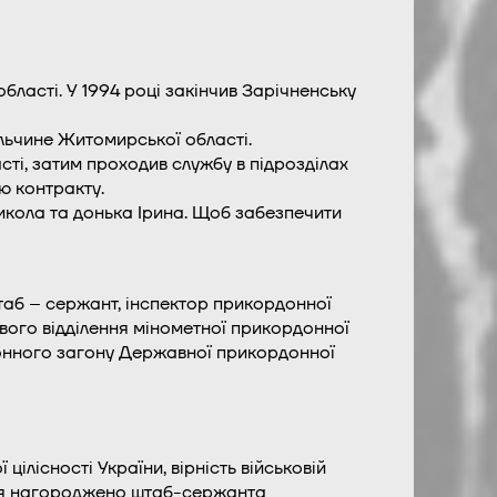
бласті. У 1994 році закінчив Зарічненську
ільчине Житомирської області.
асті, затим проходив службу в підрозділах
ю контракту.
Микола та донька Ірина. Щоб забезпечити
таб – сержант, інспектор прикордонної
евого відділення мінометної прикордонної
онного загону Державної прикордонної
цілісності України, вірність військовій
еня нагороджено штаб-сержанта