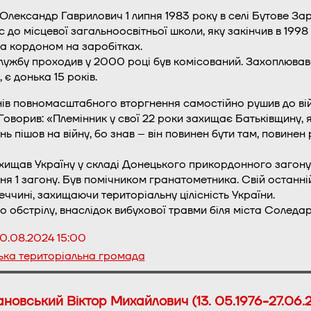
лександр Гаврилович 1 липня 1983 року в селі Бутове Зар
 до місцевої загальноосвітньої школи, яку закінчив в 1998
а кордоном на заробітках.
лужбу проходив у 2000 році був комісований. Захоплював
 є донька 15 років.
ів повномасштабного вторгнення самостійно рушив до війс
Говорив: «Племінник у свої 22 роки захищає Батьківщину, я
ань пішов на війну, бо знав – він повинен бути там, повинен 
хищав Україну у складі Донецького прикордонного загону
 1 загону. Був помічником гранатометника. Свій останній
чині, захищаючи територіальну цілісність України.
о обстрілу, внаслідок вибухової травми біля міста Соледар
0.08.2024 15:00
ька територіальна громада
новський Віктор Михайлович (13. 05.1976-27.06.