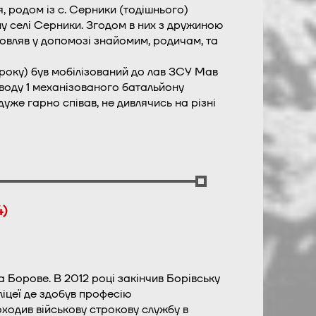
, родом із с. Серники (тодішнього)
му селі Серники. Згодом в них з дружиною
дмовляв у допомозі знайомим, родичам, та
року) був мобілізований до лав ЗСУ Мав
воду 1 механізованого батальйону
уже гарно співав, не дивлячись на різні
4)
 Борове. В 2012 році закінчив Борівську
ліцеї де здобув професію
ходив військову строкову службу в