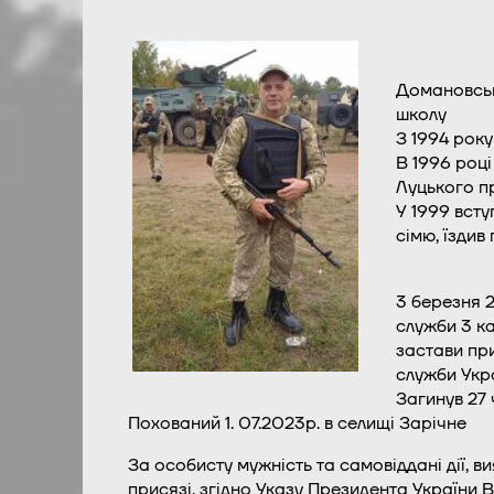
Домановськи
школу
З 1994 року
В 1996 році
Луцького пр
У 1999 всту
сімю, їздив
3 березня 
служби 3 ка
застави пр
служби Укр
Загинув 27 
Похований 1. 07.2023р. в селищі Зарічне
За особисту мужність та самовіддані дії, ви
присязі, згідно Указу Президента України