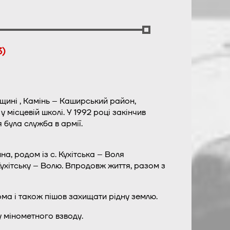
3)
щині , Камінь – Каширський район,
місцевій школі. У 1992 році закінчив
була служба в армії.
на, родом із с. Кухітська – Воля
Кухітську – Волю. Впродовж життя, разом з
ома і також пішов захищати рідну землю.
 мінометного взводу.