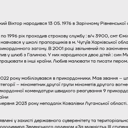
й Віктор народився 13 05. 1976 в Зарічному Рівненської о
 по 1996 рік проходив строкову службу : в/ч 3900, смт Єм
 навчався у школі прапорщиків в м. Чугуїв Харківської обл
икордонного загону. В 2001 році звільнений по закінченн
пив у шлюб з Галиною. У них народилося двоє дітей : син 
 працювати в інші країни. Любив малювати та писати пером.
2022 року мобілізувався в прикордонники. Мав звання – ш
тегорії – мінометник другої групи мінометів другого вогн
икордонної комендатури швидкого реагування 9 прикорд
аїни
червня 2023 року неподалік Ковалівки Луганської області.
явлені у захисті державного суверенітету та територіальної 
 Володимира Зеленського орденом «За мужність» ІІІ ступ