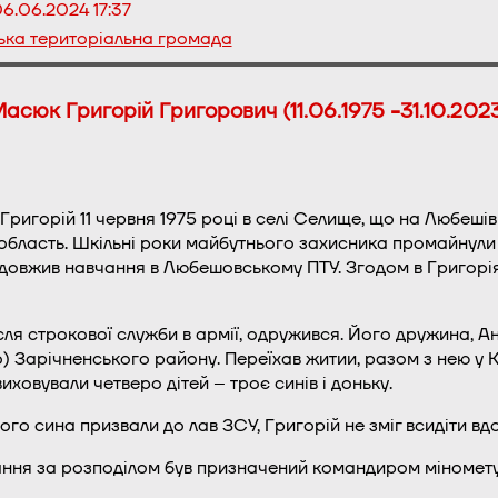
6.06.2024 17:37
ька територіальна громада
асюк Григорій Григорович (11.06.1975 -31.10.202
ригорій 11 червня 1975 році в селі Селище, що на Любешів
бласть. Шкільні роки майбутнього захисника промайнули у 
довжив навчання в Любешовському ПТУ. Згодом в Григорія 
сля строкової служби в армії, одружився. Його дружина, Ан
) Зарічненського району. Переїхав житии, разом з нею у 
ховували четверо дітей – троє синів і доньку.
го сина призвали до лав ЗСУ, Григорій не зміг всидіти вд
ання за розподілом був призначений командиром міномету