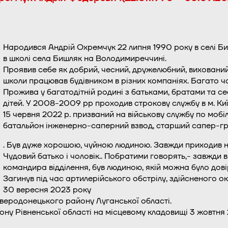
Народився Андрій Охремчук 22 липня 1990 року в селі Б
в школі села Бишляк на Володимиреччині.
Проявив себе як добрий, чесний, дружелюбний, вихований
школи працював будівником в різних компаніях. Багато ча
Прожива у багатодітній родині з батьками, братами та с
дітей. У 2008-2009 рр проходив строкову службу в м. Київ,
15 червня 2022 р. призваний на військову службу по мобіл
батальйон інженерно-саперний взвод, старший сапер-г
. Був дуже хорошою, чуйною людиною. Завжди приходив на
Чудовий батько і чоловік.. Побратими говорять,- завжди ві
командира відділення, був людиною, якій можна було дові
Загинув під час артилерійського обстрілу, здійсненого о
30 вересня 2023 року
веродонецького району Луганської області.
ону Рівненської області на місцевому кладовищі 3 жовтня