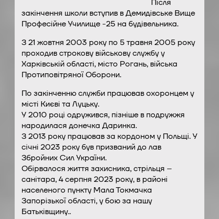
Після
закінчення школи вступив в Демидівське Вище
Професійне Училище -25 на будівельника.
З 21 жовтня 2003 року по 5 травня 2005 року
проходив строкову військову службу у
Харківській області, місто Рогань, війська
Протиповітряної Оборони.
По закінченню служби працював охоронцем у
місті Києві та Луцьку.
У 2010 році одружився, пізніше в подружжя
народилася донечка Даринка.
З 2013 року працював за кордоном у Польщі. У
січні 2023 року був призваний до лав
Збройних Сил України.
Обірвалося життя захисника, стрільця –
санітара, 4 серпня 2023 року, в районі
населеного пункту Мала Токмачка
Запорізької області, у бою за нашу
Батьківщину..