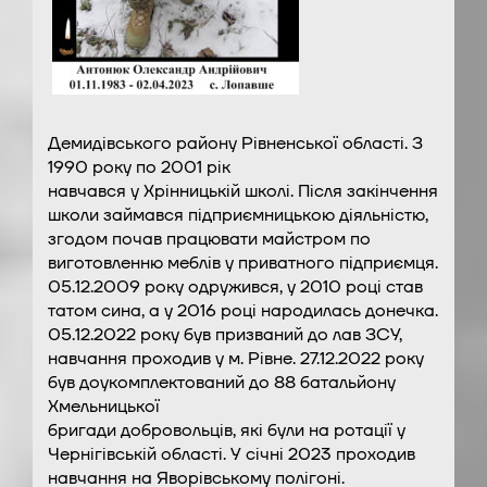
Демидівського району Рівненської області. З
1990 року по 2001 рік
навчався у Хрінницькій школі. Після закінчення
школи займався підприємницькою діяльністю,
згодом почав працювати майстром по
виготовленню меблів у приватного підприємця.
05.12.2009 року одружився, у 2010 році став
татом сина, а у 2016 році народилась донечка.
05.12.2022 року був призваний до лав ЗСУ,
навчання проходив у м. Рівне. 27.12.2022 року
був доукомплектований до 88 батальйону
Хмельницької
бригади добровольців, які були на ротації у
Чернігівській області. У січні 2023 проходив
навчання на Яворівському полігоні.