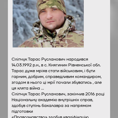
Сліпчук Тарас Русланович народився
14.03.1992 р.н., в с. Княгинин Рівненської обл.
Тарас дуже мріяв стати військовим, і бути
гарним, добрим, справедливим командиром,
згодом в нього ці мрії почали збуватись , але
ця клята війна …
Сліпчук Тарас Русланович, закінчив 2016 році
Національну академію внутрішніх справ,
здобув ступінь бакалавра за напрямом
підготовки
«Правознавство» здобув кваліфікацію