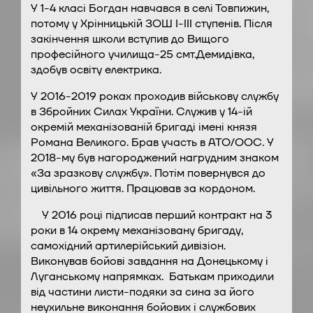
У 1-4 класі Богдан навчався в селі Товпижин,
потому у Хрінницькій ЗОШ І-ІІІ ступенів. Після
закінчення школи вступив до Вищого
професійного училища-25 смт.Демидівка,
здобув освіту електрика.
У 2016-2019 роках проходив військову службу
в Збройних Силах України. Служив у 14-ій
окремій механізованій бригаді імені князя
Романа Великого. Брав участь в АТО/ООС. У
2018-му був нагороджений нагрудним знаком
«За зразкову службу». Потім повернувся до
цивільного життя. Працював за кордоном.
У 2016 році підписав перший контракт на 3
роки в 14 окрему механізовану бригаду,
самохідний артилерійський дивізіон.
Виконував бойові завдання на Донецькому і
Луганському напрямках. Батькам приходили
від частини листи-подяки за сина за його
неухильне виконання бойових і службових