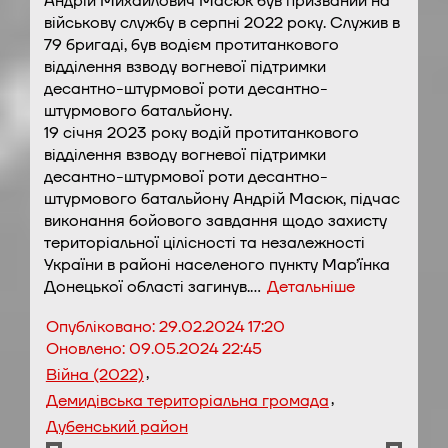
Андрій Михайлович Масюк був призваний на
військову службу в серпні 2022 року. Служив в
79 бригаді, був водієм протитанкового
відділення взводу вогневої підтримки
десантно-штурмової роти десантно-
штурмового батальйону.
19 січня 2023 року водій протитанкового
відділення взводу вогневої підтримки
десантно-штурмової роти десантно-
штурмового батальйону Андрій Масюк, підчас
виконання бойового завдання щодо захисту
територіальної цілісності та незалежності
України в районі населеного пункту Мар’їнка
Донецької області загинув.…
Детальніше
Опубліковано:
29.02.2024 17:20
Оновлено:
09.05.2024 22:45
,
Війна (2022)
,
Демидівська територіальна громада
Дубенський район