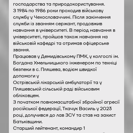
господарства та природокористування.
З 1984 по 1986 роки проходив військову
службу у Чехословаччині. Після закінчення
служби із званням сержант, продовжив
навчання в університеті. В період навчання в
університеті, пройшов також навчання на
військовій кафедрі та отримав офіцерське
звання.
Працював у Демидівському ПМК, у колгоспі ім.
Богдана Хмельницького інженером по техніці
безпеки в с. Пляшева, водієм швидкої
допомоги у
Острівській лікарській амбулаторії та у
Пляшевській сільській раді військовим
обліковцем.
З початком повномасштабної збройної агресії
російської федерації, Ткачук Василь у 2023
році, долучився до лав ЗСУ та став на захист
Батьківщини.
Старший лейтенант, командир 1