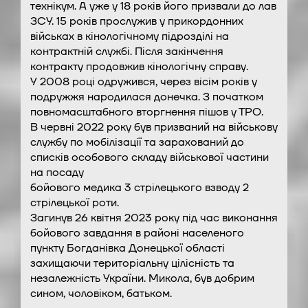
технікум. А уже у 18 років його призвали до лав
ЗСУ. 15 років прослужив у прикордонних
військах в кінологічному підрозділі на
контрактній службі. Після закінчення
контракту продовжив кінологічну справу.
У 2008 році одружився, через вісім років у
подружжя народилася донечка. З початком
повномасштабного вторгнення пішов у ТРО.
В червні 2022 року був призваний на військову
службу по мобілізації та зарахований до
списків особового складу військової частини
на посаду
бойового медика 3 стрілецького взводу 2
стрілецької роти.
Загинув 26 квітня 2023 року під час виконання
бойового завдання в районі населеного
пункту Богданівка Донецької області
захищаючи територіальну цілісність та
незалежність України. Микола, був добрим
сином, чоловіком, батьком.