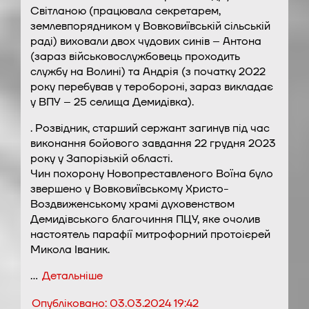
Світланою (працювала секретарем,
землевпорядником у Вовковиївській сільській
раді) виховали двох чудових синів – Антона
(зараз військовослужбовець проходить
службу на Волині) та Андрія (з початку 2022
року перебував у теробороні, зараз викладає
у ВПУ – 25 селища Демидівка).
. Розвідник, старший сержант загинув під час
виконання бойового завдання 22 грудня 2023
року у Запорізькій області.
Чин похорону Новопреставленого Воїна було
звершено у Вовковиївському Христо-
Воздвиженському храмі духовенством
Демидівського благочиння ПЦУ, яке очолив
настоятель парафії митрофорний протоієрей
Микола Іваник.
…
Детальніше
Опубліковано:
03.03.2024 19:42