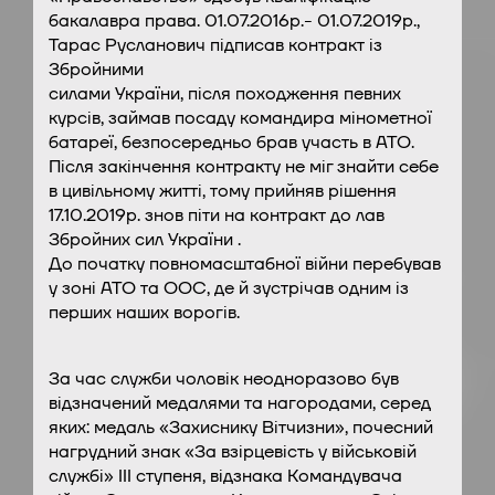
бакалавра права. 01.07.2016р.- 01.07.2019р.,
Тарас Русланович підписав контракт із
Збройними
силами України, після походження певних
курсів, займав посаду командира мінометної
батареї, безпосередньо брав участь в АТО.
Після закінчення контракту не міг знайти себе
в цивільному житті, тому прийняв рішення
17.10.2019р. знов піти на контракт до лав
Збройних сил України .
До початку повномасштабної війни перебував
у зоні АТО та ООС, де й зустрічав одним із
перших наших ворогів.
За час служби чоловік неодноразово був
відзначений медалями та нагородами, серед
яких: медаль «Захиснику Вітчизни», почесний
нагрудний знак «За взірцевість у військовій
службі» III ступеня, відзнака Командувача