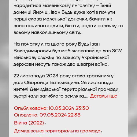
народитися маленькому янголятку – їхній
донечці Яночці. Іван Будь дуже хотів почути
перші слова маленької донечки, бачити як
вона починає ходити, бігати, радіти сонечку та
всьому навколишньому світу.
На початку літа цього року Будь Іван
Володимирович був мобілізований до лав ЗСУ.
Військову службу по захисту Української
держави несуть також два швагри воїна.
22 листопада 2023 року стало трагічним у
долі Оборонця Батьківщини. 26 листопада
жителі Демидівської територіальної громади
зустрічали загиблого земляка.…
Детальніше
Опубліковано:
10.03.2024 23:30
Оновлено:
09.05.2024 22:38
,
Війна (2022)
,
Демидівська територіальна громада