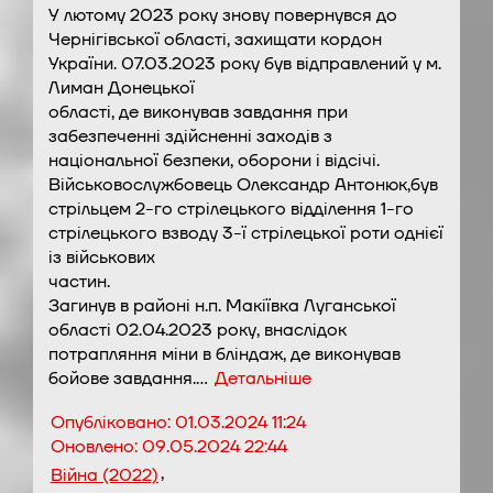
У лютому 2023 року знову повернувся до
Чернігівської області, захищати кордон
України. 07.03.2023 року був відправлений у м.
Лиман Донецької
області, де виконував завдання при
забезпеченні здійсненні заходів з
національної безпеки, оборони і відсічі.
Військовослужбовець Олександр Антонюк,був
стрільцем 2-го стрілецького відділення 1-го
стрілецького взводу 3-ї стрілецької роти однієї
із військових
частин.
Загинув в районі н.п. Макіївка Луганської
області 02.04.2023 року, внаслідок
потрапляння міни в бліндаж, де виконував
бойове завдання.…
Детальніше
Опубліковано:
01.03.2024 11:24
Оновлено:
09.05.2024 22:44
,
Війна (2022)