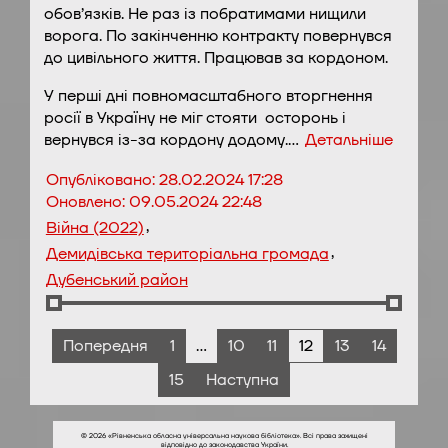
обов’язків. Не раз із побратимами нищили
ворога. По закінченню контракту повернувся
до цивільного життя. Працював за кордоном.
У перші дні повномасштабного вторгнення
росії в Україну не міг стояти осторонь і
вернувся із-за кордону додому.…
Детальніше
Опубліковано:
28.02.2024 17:28
Оновлено:
09.05.2024 22:48
,
Війна (2022)
,
Демидівська територіальна громада
Дубенський район
Попередня
1
…
10
11
12
13
14
15
Наступна
© 2026 «Рівненська обласна універсальна наукова бібліотека». Всі права захищені
відповідно до законодавства України.