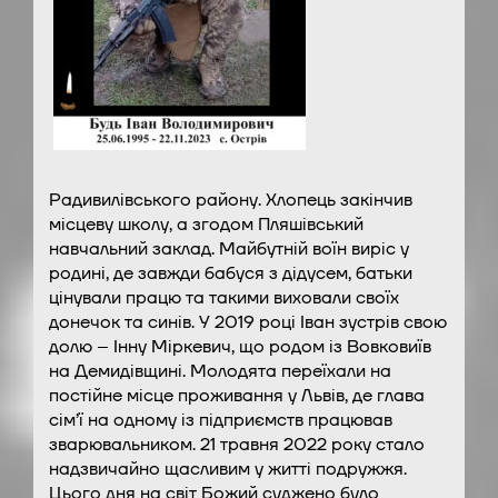
Радивилівського району. Хлопець закінчив
місцеву школу, а згодом Пляшівський
навчальний заклад. Майбутній воїн виріс у
родині, де завжди бабуся з дідусем, батьки
цінували працю та такими виховали своїх
донечок та синів. У 2019 році Іван зустрів свою
долю – Інну Міркевич, що родом із Вовковиїв
на Демидівщині. Молодята переїхали на
постійне місце проживання у Львів, де глава
сім’ї на одному із підприємств працював
зварювальником. 21 травня 2022 року стало
надзвичайно щасливим у житті подружжя.
Цього дня на світ Божий суджено було