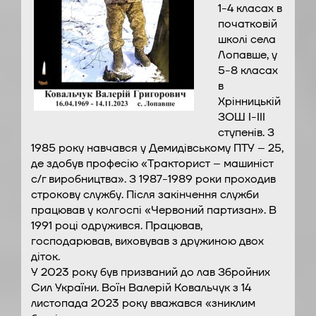
1-4 класах в
початковій
школі села
Лопавше, у
5-8 класах
в
Хрінницькій
ЗОШ І-ІІІ
ступенів. З
1985 року навчався у Демидівському ПТУ – 25,
де здобув професію «Тракторист – машиніст
с/г виробництва». З 1987-1989 роки проходив
строкову службу. Після закінчення служби
працював у колгоспі «Червоний партизан». В
1991 році одружився. Працював,
господарював, виховував з дружиною двох
діток.
У 2023 року був призваний до лав Збройних
Сил України. Воїн Валерій Ковальчук з 14
листопада 2023 року вважався «зниклим