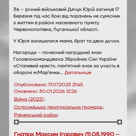
36 – річний військовий Дячук Юрій загинув 17
березня під час бою від поранень не сумісних
з життям в районі населеного пункту
Червонопопівка, Луганської області.
У Юрія залишилися мама, брат та двоє дочок.
Нагороди – почесний нагрудний знак
Головнокомандувача Збройних Сил України
«Сталевий хрест», пам’ятний знак за участь в
обороні м.Мар’янки…
Детальніше
Опубліковано:
17.07.2023 21:45
Оновлено:
30.01.2026 12:26
,
Війна (2022)
,
Острожецька територіальна громада
Рівненський район
Гнатюк Максим Ігорович (11.05.1990 –