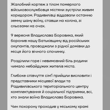
Жалобний кортеж з тілом померлого
військовослужбовця містяни зустріли живим
коридором. Радивилівці віддавали останню
земну шану воїну, ставши на коліна, зі
сльозами на очах.
9 вересня Владислава Боровика, який
боронив нашу Батьківщину від російських
окупантів, проводжали з рідної домівки до
місця його вічного спочинку.
Розділили горе і невимовний біль родини
чимало небайдужих жителів міста.
Глибоке співчуття сім’ї прийшли висловити і
представники місцевої влади та
Радивилівського територіального центру
комплектування й соціальної підтримки, всі,
хто знали воїна Владислава Боровика.
Чин похорону проходив у міському храмі