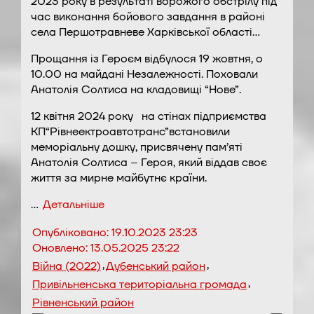
2023 року в результаті ворожого обстрілу під
час виконання бойового завдання в районі
села Першотравневе Харківської області…
Прощання із Героєм відбулося 19 жовтня, о
10.00 на майдані Незалежності. Поховали
Анатолія Солтиса на кладовищі “Нове”.
12 квітня 2024 року на стінах підприємства
КП“Рівнеектроавтотранс”встановили
меморіальну дошку, присвячену пам’яті
Анатолія Солтиса – Героя, який віддав своє
життя за мирне майбутнє країни.
…
Детальніше
Опубліковано:
19.10.2023 23:23
Оновлено:
13.05.2025 23:22
,
,
Війна (2022)
Дубенський район
,
Привільненська територіальна громада
Рівненський район