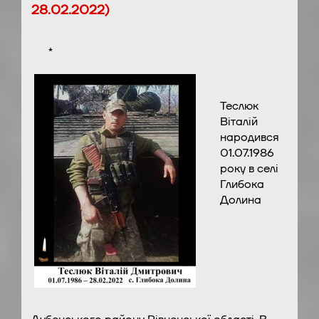
28.02.2022)
*
Теслюк
Віталій
народився
01.07.1986
року в селі
Глибока
Долина