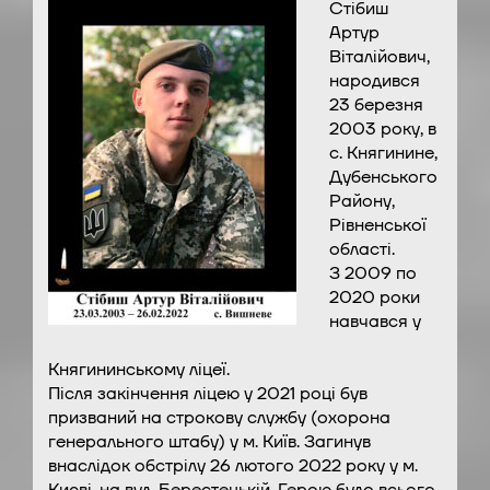
Стібиш
Артур
Віталійович,
народився
23 березня
2003 року, в
с. Княгинине,
Дубенського
Району,
Рівненської
області.
З 2009 по
2020 роки
навчався у
Княгининському ліцеї.
Після закінчення ліцею у 2021 році був
призваний на строкову службу (охорона
генерального штабу) у м. Київ. Загинув
внаслідок обстрілу 26 лютого 2022 року у м.