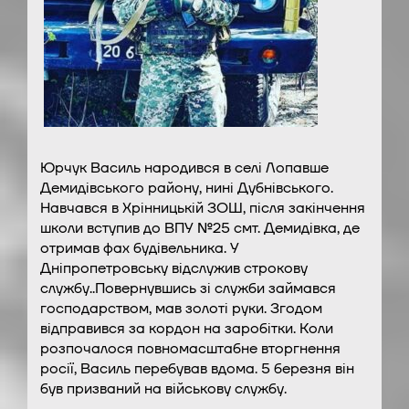
Юрчук Василь народився в селі Лопавше
Демидівського району, нині Дубнівського.
Навчався в Хрінницькій ЗОШ, після закінчення
школи вступив до ВПУ №25 смт. Демидівка, де
отримав фах будівельника. У
Дніпропетровську відслужив строкову
службу..Повернувшись зі служби займався
господарством, мав золоті руки. Згодом
відправився за кордон на заробітки. Коли
розпочалося повномасштабне вторгнення
росії, Василь перебував вдома. 5 березня він
був призваний на військову службу.