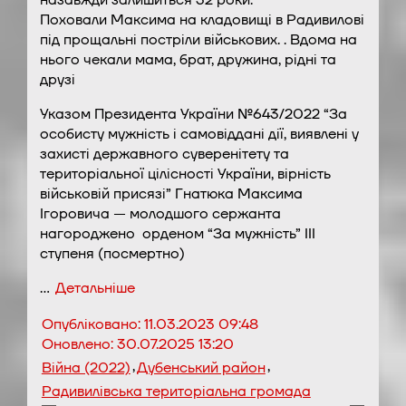
назавжди залишиться 32 роки.
Поховали Максима на кладовищі в Радивилові
під прощальні постріли військових. . Вдома на
нього чекали мама, брат, дружина, рідні та
друзі
Указом Президента України №643/2022 “За
особисту мужність і самовіддані дії, виявлені у
захисті державного суверенітету та
територіальної цілісності України, вірність
військовій присязі” Гнатюка Максима
Ігоровича — молодшого сержанта
нагороджено
орденом “За мужність” ІІІ
ступеня (посмертно)
…
Детальніше
Опубліковано:
11.03.2023 09:48
Оновлено:
30.07.2025 13:20
,
,
Війна (2022)
Дубенський район
Радивилівська територіальна громада