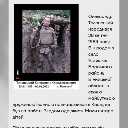
Олександр
Теленський
народився
28 квітня
1983 року.
ВІн родом з
села
Ялтушків
Барського
району
Вінницької
області.Із
своєю
майбутньою
дружиною Іванною познайомився в Києві, де
був на роботі. Згодом одружися. Мали пятеро
дітей.