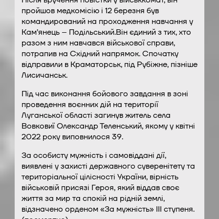
Після вручення повістки у військкомат, він
пройшов медкомісію і 12 березня був
командирований на проходження навчання у
Кам’янець – Подільський.Він єдиний з тих, хто
разом з ним навчався військової справи,
потрапив на Східний напрямок. Спочатку
відправили в Краматорськ, під Рубіжне, пізніше
Лисичанськ.
Під час виконання бойового завдання в зоні
проведення воєнних дій на території
Луганської області загинув житель села
Вовковиї Олександр Теленський, якому у квітні
2022 року виповнилося 39.
За особисту мужність і самовіддані дії,
виявлені у захисті державного суверенітету та
територіальної цілісності України, вірність
військовій присязі Героя, який віддав своє
життя за мир та спокій на рідній землі,
відзначено орденом «За мужність» ІІІ ступеня.