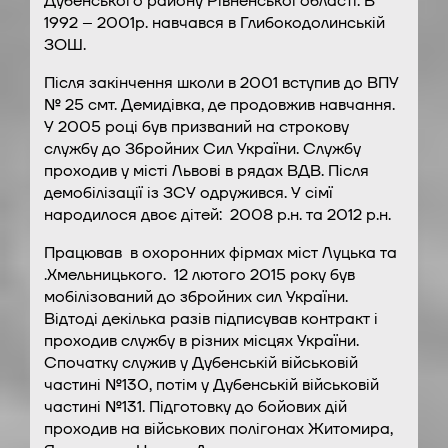
Дубенського району Рівненської області. В
1992 – 2001р. навчався в Глибокодолинській
ЗОШ.
Після закінчення школи в 2001 вступив до ВПУ
№ 25 смт. Демидівка, де продовжив навчання.
У 2005 році був призваний на строкову
службу до Збройних Сил України. Службу
проходив у місті Львові в рядах ВДВ. Після
демобілізації із ЗСУ одружився. У сімї
народилося двоє дітей: 2008 р.н. та 2012 р.н.
Працював в охоронних фірмах міст Луцька та
.Хмельницького. 12 лютого 2015 року був
мобілізований до збройних сил України.
Відтоді декілька разів підписував контракт і
проходив службу в різних місцях України.
Спочатку служив у Дубенській військовій
частині №130, потім у Дубенській військовій
частині №131. Підготовку до бойових дій
проходив на військових полігонах Житомира,