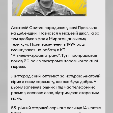
Анатолій Солтис народився у селі Привільне
на Дубенщині. Навчався у місцевій школі, а за
тим здобував фах у Мирогощанському
технікумі. Після закінчення в 1999 році
влаштувався на роботу в КП
“Рівнеелектроавтотранс”. Тут і пропрацював
понад 30 років електромонтером контактної
мережі.
Життєрадісний, оптиміст за натурою Анатолій
вірив у нашу перемогу, що все буде добре. У
цьому запевняв рідних і під час телефонних
розмов, заспокоював, підтримував стареньку
маму.
53-річний старший сержант загинув 14 жовтня