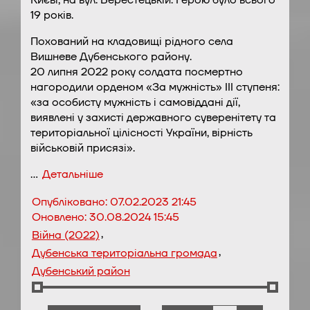
Києві, на вул. Берестецькій. Герою було всього
19 років.
Похований на кладовищі рідного села
Вишневе Дубенського району.
20 липня 2022 року солдата посмертно
нагородили орденом «За мужність» III ступеня:
«за особисту мужність і самовіддані дії,
виявлені у захисті державного суверенітету та
територіальної цілісності України, вірність
військовій присязі».
…
Детальніше
Опубліковано:
07.02.2023 21:45
Оновлено:
30.08.2024 15:45
,
Війна (2022)
,
Дубенська територіальна громада
Дубенський район