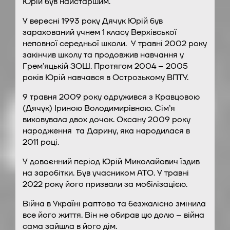
Юрій був найстаршим.
У вересні 1993 року Дячук Юрій був
зарахований учнем 1 класу Верхівської
неповної середньої школи. У травні 2002 року
закінчив школу та продовжив навчання у
Грем’яцькій ЗОШ. Протягом 2004 – 2005
років Юрій навчався в Острозькому ВПТУ.
9 травня 2009 року одружився з Кравцовою
(Дячук) Іриною Володимирівною. Сім’я
виховувала двох дочок. Оксану 2009 року
народження та Дарину, яка народилася в
2011 році.
У довоєнний період Юрій Миколайович їздив
на заробітки. Був учасником АТО. У травні
2022 року його призвали за мобілізацією.
Війна в Україні раптово та безжалісно змінила
все його життя. Він не обирав цю долю – війна
сама зайшла в його дім.