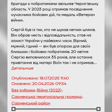
бригади з побратимами звільняв Чернігівську
область. У 2023 році отримав посвідчення
«учасника бойових дій, та медаль «Ветеран
війни».
Сергій був із тих, хто не шукав легких шляхів.
Він обрав честь і відповідальність, став на
захист України у найважчі часи. Вірний,
мужній, гідний — він був опорою для своїх
близьких і бойових побратимів. 20 квітня
Сергію виповнилося 35 років, але останнє
привітання від матері Воїн так і не отримав.…
Детальніше
Опубліковано:
18.07.2025 11:40
Оновлено:
20.04.2026 09:54
,
,
Без рубрики
Війна (2022)
,
Сарненська територіальна громада
Сарненський район