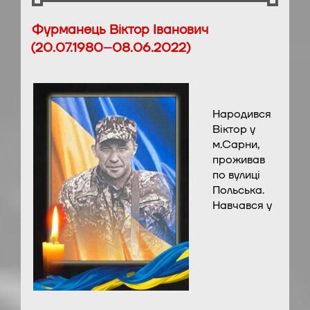
Фурманець Віктор Іванович
(20.07.1980–08.06.2022)
Народився
Віктор у
м.Сарни,
проживав
по вулиці
Польська.
Навчався у