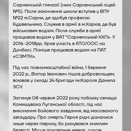
Сарненській гімназії (нині Сарненський ліцей
№5). Після закінчення школи вступив у ВПУ
№22 м.Сарни, де здобув професію
будівельника. Служив в армії в м.Харків, де був
військовим водієм. Після служби в армії
працював водієм у ВАТ “Сарненський КХП». У
2016-2018рр. брав участь в АТО/ООС на
Донбасі. Пізніше працював водієм на ПАТ
«СЗМТК».
Під час повномасштабної війни, 1 березня
2022 р., Віктор Іванович пішов добровольцем,
воював у складі 24 бригади ім.Короля Данила
ЗСУ.
Загинув 08 червня 2022 року поблизу селища
Комишуваха Луганської області, під час
виконання бойового завдання, від масованого
авіаудару. Про смерть Героя рідні дізналися
лише через півроку, бо рахувався зниклим
безвісті. Місця поховання немає, судом