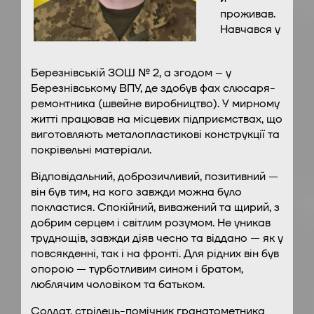
проживав.
Навчався у
Березнівській ЗОШ № 2, а згодом – у
Березнівському ВПУ, де здобув фах слюсаря-
ремонтника (швейне виробництво). У мирному
житті працював на місцевих підприємствах, що
виготовляють металопластикові конструкції та
покрівельні матеріали.
Відповідальний, доброзичливий, позитивний —
він був тим, на кого завжди можна було
покластися. Спокійний, виважений та щирий, з
добрим серцем і світлим розумом. Не уникав
труднощів, завжди діяв чесно та віддано — як у
повсякденні, так і на фронті. Для рідних він був
опорою — турботливим сином і братом,
люблячим чоловіком та батьком.
Солдат, стрілець-помічник гранатометника