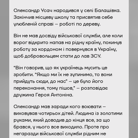
Олександр Усач народився у селі Балашівка.
Закінчив місцеву школу та присвятив себе
улюбленій справі – роботі по дереву.
Він не мав досвіду військової служби, але коли
ворог відкрито напав на рідну країну, покинув
роботу за кордоном і повернувся в Україну,
щоб добровольцем стати до лав ЗСУ.
“Він говорив, що як українець мусить це
зробити. “Якщо ми їх не зупинимо, то вони
прийдуть сюди, до нас” – це було його
переконання, тому пішов,” – розповідає
дружина Героя Антоніна.
Олександр мав заради кого воювати –
виховував чотирьох дітей. Людина із золотими
руками, який доводив до кінця все, за що
брався, у нього все виходило. Проте про
негаразди військової служби рідним не