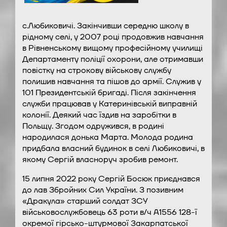
с.Любиковичі. Закінчивши середню школу в
рідному селі, у 2007 році продовжив навчання
в Рівненському вищому професійному училищі
Департаменту поліції охорони, але отримавши
повістку на строкову військову службу
полишив навчання та пішов до армії. Служив у
101 Президентській бригаді. Після закінчення
служби працював у Катеринівській виправній
колонії. Деякий час їздив на заробітки в
Польщу. Згодом одружився, в родині
народилася донька Марта. Молода родина
придбала власний будинок в селі Любиковичі, в
якому Сергій власноруч зробив ремонт.
15 липня 2022 року Сергій Босюк приєднався
до лав Збройних Сил України. З позивним
«Дракула» старший солдат ЗСУ
військовослужбовець 63 роти в/ч А1556 128-ї
окремої гірсько-штурмової Закарпатської