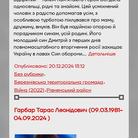
односельці, рідні та знайомі. Цей усміхнений
чоловік з радістю допомагав усім, з
особливою турботою піклувався про маму,
дружину, внуків. Він був надійною опорою й
порадником синам, усій родині. Його
молодший син Дмитрій з перших днів
повномасштабного вторгнення росії захищає
Україну в лавах Сил оборони.…
Детальніше
Опубліковано:
20.12.2024 13:12
,
Без рубрики
,
Березнівська територіальна громада
,
Війна (2022)
Рівненський район
Гарбар Тарас Леонідович (09.03.1981-
04.09.2024 )