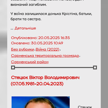
визнаний загиблим.
У воїна залишилася донька Крістіна, батьки,
брати та сестра.
…
Детальніше
Опубліковано:
20.05.2025 16:35
Оновлено:
30.05.2025 10:49
,
,
Без рубрики
Війна (2022)
,
Сарненська територіальна громада
Сарненський район
Стецюк Віктор Володимирович
(07.05.1981-20.04.2023)
Стецюк