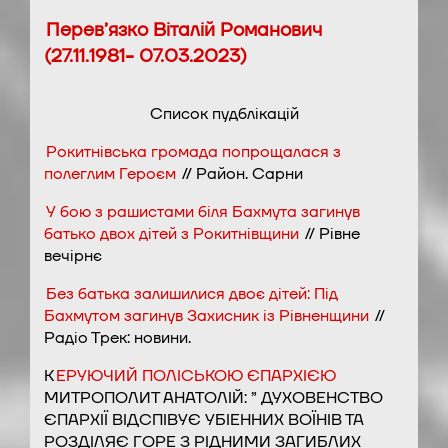
Перев’язко Віталій Романович
(27.11.1981- 07.03.2023)
Список пудблікацій
Рокитнівська громада попрощалася з
полеглим Героєм
// Район. Сарни
У бою з рашистами біля Бахмута загинув
батько двох дітей з Рокитнівщини
// Рівне
вечірнє
Без батька залишилися двоє дітей: Під
Бахмутом загинув Захисник із Рівненщини
//
Радіо Трек: новини.
К
ЕРУЮЧИЙ ПОЛІСЬКОЮ ЄПАРХІЄЮ
МИТРОПОЛИТ АНАТОЛІЙ: ” ДУХОВЕНСТВО
ЄПАРХІЇ ВІДСПІВУЄ УБІЕННИХ ВОЇНІВ ТА
РОЗДІЛЯЄ ГОРЕ З РІДНИМИ ЗАГИБЛИХ