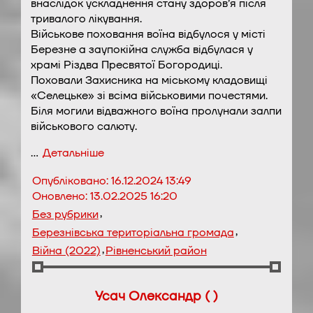
внаслідок ускладнення стану здоров’я після
тривалого лікування.
Військове поховання воїна відбулося у місті
Березне а заупокійна служба відбулася у
храмі Різдва Пресвятої Богородиці.
Поховали Захисника на міському кладовищі
«Селецьке» зі всіма військовими почестями.
Біля могили відважного воїна пролунали залпи
військового салюту.
…
Детальніше
Опубліковано:
16.12.2024 13:49
Оновлено:
13.02.2025 16:20
,
Без рубрики
,
Березнівська територіальна громада
,
Війна (2022)
Рівненський район
Усач Олександр ( )