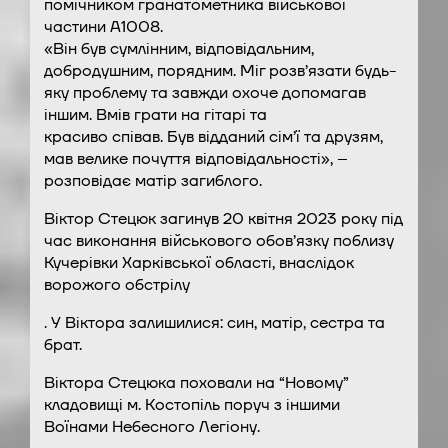
помічником гранатометника військової
частини А1008.
«Він був сумлінним, відповідальним,
добродушним, порядним. Міг розв’язати будь-
яку проблему та завжди охоче допомагав
іншим. Вмів грати на гітарі та
красиво співав. Був відданий сім’ї та друзям,
мав велике почуття відповідальності», –
розповідає матір загиблого.
Віктор Стецюк загинув 20 квітня 2023 року під
час виконання військового обов’язку поблизу
Кучерівки Харківської області, внаслідок
ворожого обстрілу
. У Віктора залишилися: син, матір, сестра та
брат.
Віктора Стецюка поховали на “Новому”
кладовищі м. Костопіль поруч з іншими
Воїнами Небесного Легіону.