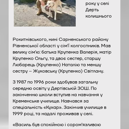
року у селі
Дерть
колишнього
Рокитнівського, нині Сарненського району
Рівненської області у сім’ї колгоспників. Мав
велику сім’ю: батька Крупенка Валерія, матір
Крупенко Ольгу, та двоє сестер, старшу
Любарець (Крупенко) Наталію та меншу
сестру – Жуковську (Крупенко) Світлану.
З 1987 по 1996 роки здобував загальну
середню освіту у Дертівській ЗОШ. По
закінченню школи вступив на навчання у
Кременське училище. Навчався за
спеціальність «Кухар». Закінчив училище в
1999 році, та надалі проживав у селі.
«Василь був спокійною і сором’язливою