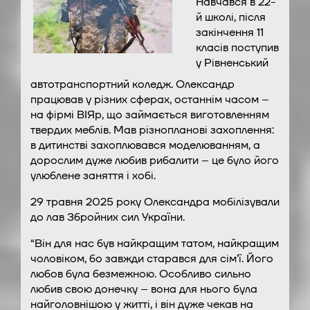
Навчався в 22-
й школі, після
закінчення 11
класів поступив
у Рівненський
автотранспортний коледж. Олександр
працював у різних сферах, останнім часом –
на фірмі ВІЯр, що займається виготовленням
твердих меблів. Мав різнопланові захоплення:
в дитинстві захоплювався моделюванням, а
дорослим дуже любив рибалити – це було його
улюблене заняття і хобі.
29 травня 2025 року Олександра мобілізували
до лав Збройних сил України.
“Він для нас був найкращим татом, найкращим
чоловіком, бо завжди старався для сім’ї. Його
любов була безмежною. Особливо сильно
любив свою донечку – вона для нього була
найголовнішою у житті, і він дуже чекав на