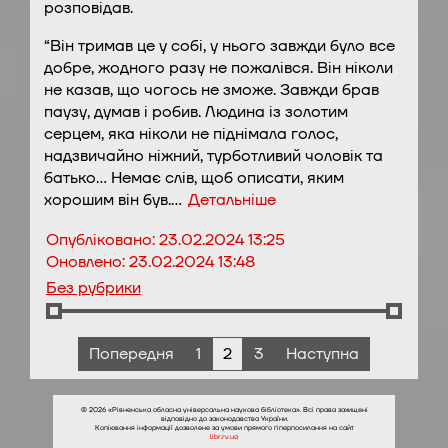
розповідав.
“Він тримав це у собі, у нього завжди було все
добре, жодного разу не пожалівся. Він ніколи
не казав, що чогось не зможе. Завжди брав
паузу, думав і робив. Людина із золотим
серцем, яка ніколи не піднімала голос,
надзвичайно ніжний, турботливий чоловік та
батько… Немає слів, щоб описати, яким
хорошим він був.…
Детальніше
Опубліковано:
23.02.2024 13:25
Оновлено:
23.02.2024 13:48
Без рубрики
Попередня
1
2
3
Наступна
© 2026 «Рівненська обласна універсальна наукова бібліотека». Всі права захищені
відповідно до законодавства України.
Копіювання інформації дозволене за умови прямого гіперпосилання на сайт
libr.rv.ua