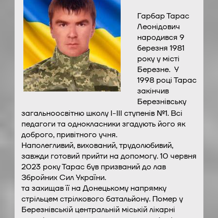
Гарбар Тарас
Леонідович
народився 9
березня 1981
року у місті
Березне. У
1998 році Тарас
закінчив
Березнівську
загальноосвітню школу І-ІІІ ступенів №1. Всі
педагоги та однокласники згадують його як
доброго, привітного учня.
Наполегливий, вихований, трудолюбивий,
завжди готовий прийти на допомогу. 10 червня
2023 року Тарас був призваний до лав
Збройних Сил України.
та захищав її на Донецькому напрямку
стрільцем стрілкового батальйону. Помер у
Березнівській центральній міській лікарні