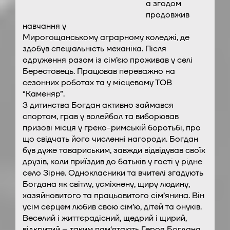
а згодом
продовжив
навчання у
Мирогощанському аграрному коледжі, де
здобув спеціальність механіка. Після
одруження разом із сім’єю проживав у селі
Берестовець. Працював переважно на
сезонних роботах та у місцевому ТОВ
“Каменяр”.
З дитинства Богдан активно займався
спортом, грав у волейбол та виборював
призові місця у греко-римській боротьбі, про
що свідчать його численні нагороди. Богдан
був дуже товариським, завжди відвідував своїх
друзів, коли приїздив до батьків у гості у рідне
село Зірне. Однокласники та вчителі згадують
Богдана як світлу, усміхнену, щиру людину,
хазяйновитого та працьовитого сім’янина. Він
усім серцем любив свою сім’ю, дітей та онуків.
Веселий і життєрадісний, щедрий і щирий,
відкритий – таким пам‘ятають Героя Богдана