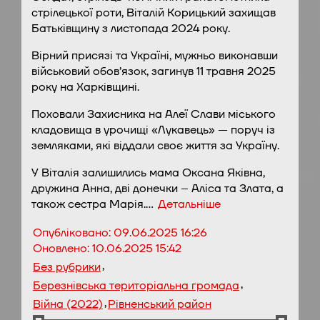
стрілецької роти, Віталій Корицький захищав
Батьківщину з листопада 2024 року.
Вірний присязі та Україні, мужньо виконавши
військовий обов’язок, загинув 11 травня 2025
року на Харківщині.
Поховали Захисника на Алеї Слави міського
кладовища в урочищі «Лукавець» — поруч із
земляками, які віддали своє життя за Україну.
У Віталія залишились мама Оксана Яківна,
дружина Анна, дві донечки – Аліса та Злата, а
також сестра Марія.…
Детальніше
Опубліковано:
09.06.2025 16:26
Оновлено:
10.06.2025 15:42
,
Без рубрики
,
Березнівська територіальна громада
,
Війна (2022)
Рівненський район