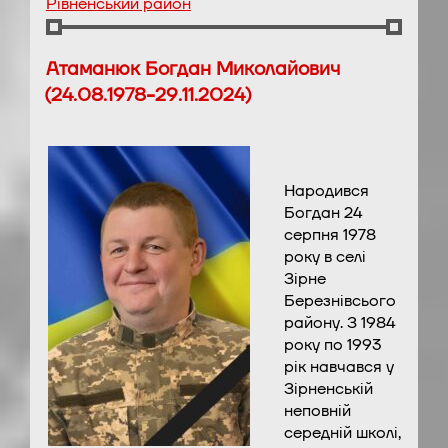
Рівненський район
Атаманюк Богдан Миколайович
(24.08.1978-29.11.2024)
Народився
Богдан 24
серпня 1978
року в селі
Зірне
Березнівсього
району. З 1984
року по 1993
рік навчався у
Зірненській
неповній
середній школі,